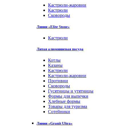
Кастрюли-жаровни
Кастрюли
Сковороды
Линия «Elite Stone»
Кастрюли
Литая алюминиевая посуда
Котлы
Казаны
Кастрюли
Кастрюли-жаровни
Противни
Сковороды
Гусятницы и утятницы
Формы для выпечки
Хлебные формы
Товары для туризма
Сотейники
Линия «Granit Ultra»