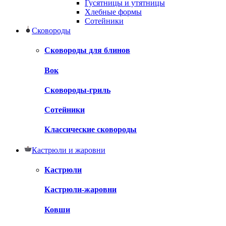
Гусятницы и утятницы
Хлебные формы
Сотейники
Сковороды
Сковороды для блинов
Вок
Сковороды-гриль
Сотейники
Классические сковороды
Кастрюли и жаровни
Кастрюли
Кастрюли-жаровни
Ковши