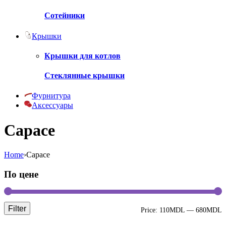
Сотейники
Крышки
Крышки для котлов
Стеклянные крышки
Фурнитура
Аксессуары
Capace
Home
›
Capace
По цене
Filter
M
M
Price:
110MDL
—
680MDL