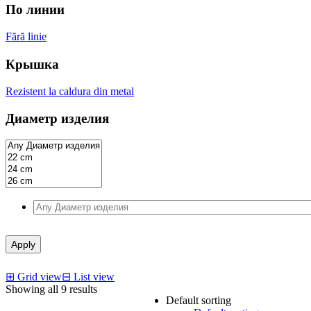
p
p
По линии
Fără linie
Крышка
Rezistent la caldura din metal
Диаметр изделия
Apply
⊞
Grid view
⊟
List view
Showing all 9 results
Default sorting