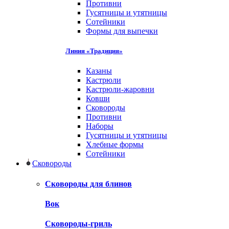
Противни
Гусятницы и утятницы
Сотейники
Формы для выпечки
Линия «Традиция»
Казаны
Кастрюли
Кастрюли-жаровни
Ковши
Сковороды
Противни
Наборы
Гусятницы и утятницы
Хлебные формы
Сотейники
Сковороды
Сковороды для блинов
Вок
Сковороды-гриль