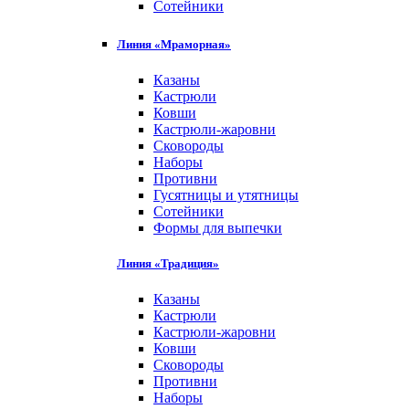
Сотейники
Линия «Мраморная»
Казаны
Кастрюли
Ковши
Кастрюли-жаровни
Сковороды
Наборы
Противни
Гусятницы и утятницы
Сотейники
Формы для выпечки
Линия «Традиция»
Казаны
Кастрюли
Кастрюли-жаровни
Ковши
Сковороды
Противни
Наборы