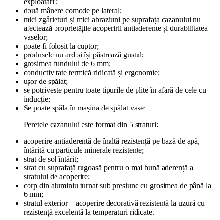
exploatării;
două mânere comode pe lateral;
mici zgârieturi și mici abraziuni pe suprafața cazanului nu
afectează proprietățile acoperirii antiaderente și durabilitatea
vaselor;
poate fi folosit la cuptor;
produsele nu ard și își păstrează gustul;
grosimea fundului de 6 mm;
conductivitate termică ridicată și ergonomie;
ușor de spălat;
se potrivește pentru toate tipurile de plite în afară de cele cu
inducție;
Se poate spăla în mașina de spălat vase;
Peretele cazanului este format din 5 straturi:
acoperire antiaderentă de înaltă rezistență pe bază de apă,
întărită cu particule minerale rezistente;
strat de sol întărit;
strat cu suprafață rugoasă pentru o mai bună aderență a
stratului de acoperire;
corp din aluminiu turnat sub presiune cu grosimea de până la
6 mm;
stratul exterior – acoperire decorativă rezistentă la uzură cu
rezistență excelentă la temperaturi ridicate.