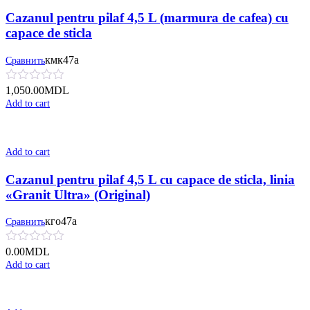
Cazanul pentru pilaf 4,5 L (marmura de cafea) cu
сapace de sticla
кмк47а
Сравнить
1,050.00
MDL
Add to cart
Add to cart
Cazanul pentru pilaf 4,5 L cu сapace de sticla, linia
«Granit Ultra» (Original)
кго47а
Сравнить
0.00
MDL
Add to cart