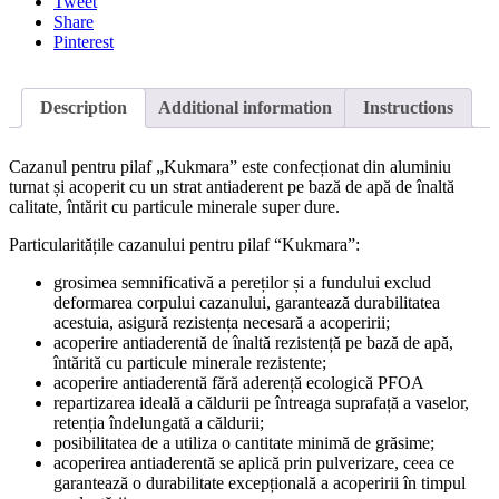
Tweet
Share
Pinterest
Description
Additional information
Instructions
Cazanul pentru pilaf „Kukmara” este confecționat din aluminiu
turnat și acoperit cu un strat antiaderent pe bază de apă de înaltă
calitate, întărit cu particule minerale super dure.
Particularitățile cazanului pentru pilaf “Kukmara”:
grosimea semnificativă a pereților și a fundului exclud
deformarea corpului cazanului, garantează durabilitatea
acestuia, asigură rezistența necesară a acoperirii;
acoperire antiaderentă de înaltă rezistență pe bază de apă,
întărită cu particule minerale rezistente;
acoperire antiaderentă fără aderență ecologică PFOA
repartizarea ideală a căldurii pe întreaga suprafață a vaselor,
retenția îndelungată a căldurii;
posibilitatea de a utiliza o cantitate minimă de grăsime;
acoperirea antiaderentă se aplică prin pulverizare, ceea ce
garantează o durabilitate excepțională a acoperirii în timpul