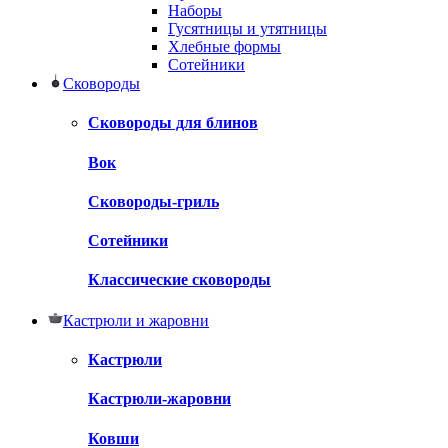
Наборы
Гусятницы и утятницы
Хлебные формы
Сотейники
Сковороды
Сковороды для блинов
Вок
Сковороды-гриль
Сотейники
Классические сковороды
Кастрюли и жаровни
Кастрюли
Кастрюли-жаровни
Ковши