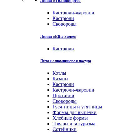
Линия «Titanium pro»
Кастрюли-жаровни
Кастрюли
Сковороды
Линия «Elite Stone»
Кастрюли
Литая алюминиевая посуда
Котлы
Казаны
Кастрюли
Кастрюли-жаровни
Противни
Сковороды
Гусятницы и утятницы
Формы для выпечки
Хлебные формы
Товары для туризма
Сотейники