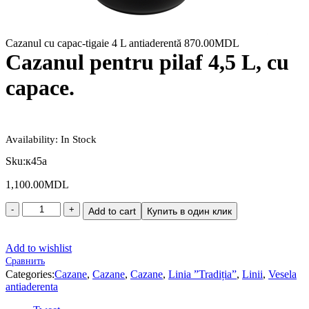
Cazanul cu capac-tigaie 4 L antiaderentă
870.00
MDL
Cazanul pentru pilaf 4,5 L, cu
сapace.
Availability:
In Stock
Sku:
к45а
1,100.00
MDL
Add to cart
Купить в один клик
Add to wishlist
Сравнить
Categories:
Cazane
,
Cazane
,
Cazane
,
Linia ”Tradiția”
,
Linii
,
Vesela
antiaderenta