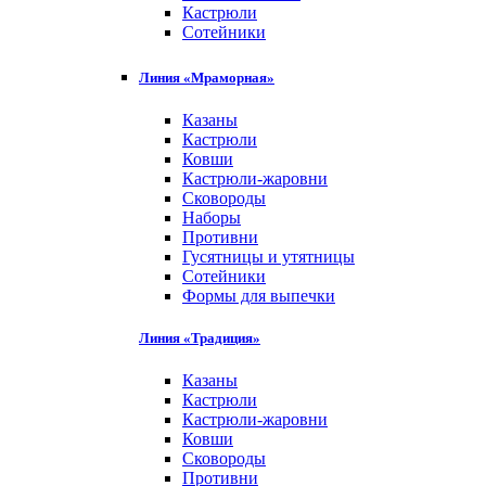
Кастрюли
Сотейники
Линия «Мраморная»
Казаны
Кастрюли
Ковши
Кастрюли-жаровни
Сковороды
Наборы
Противни
Гусятницы и утятницы
Сотейники
Формы для выпечки
Линия «Традиция»
Казаны
Кастрюли
Кастрюли-жаровни
Ковши
Сковороды
Противни