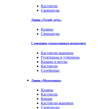
Кастрюли
Сковороды
Линия «Trendy style»
Казаны
Сковороды
С внешним декоративным покрытием
Кастрюли-жаровни
Гусятницы и утятницы
Казаны и котлы
Кастрюли
Сотейники
Линия «Мраморная»
Казаны
Кастрюли
Ковши
Кастрюли-жаровни
Сковороды