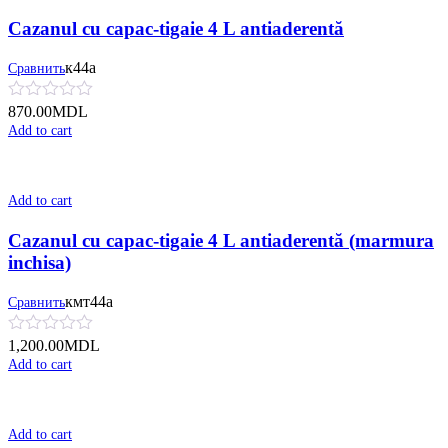
Cazanul cu capac-tigaie 4 L antiaderentă
к44а
Сравнить
870.00
MDL
Add to cart
Add to cart
Cazanul cu capac-tigaie 4 L antiaderentă (marmura
inchisa)
кмт44а
Сравнить
1,200.00
MDL
Add to cart
Add to cart