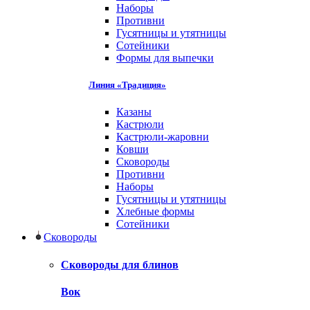
Наборы
Противни
Гусятницы и утятницы
Сотейники
Формы для выпечки
Линия «Традиция»
Казаны
Кастрюли
Кастрюли-жаровни
Ковши
Сковороды
Противни
Наборы
Гусятницы и утятницы
Хлебные формы
Сотейники
Сковороды
Сковороды для блинов
Вок