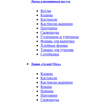
Литая алюминиевая посуда
Котлы
Казаны
Кастрюли
Кастрюли-жаровни
Противни
Сковороды
Гусятницы и утятницы
Формы для выпечки
Хлебные формы
Товары для туризма
Сотейники
Линия «Granit Ultra»
Казаны
Кастрюли
Кастрюли-жаровни
Ковши
Наборы
Противни
Сковороды