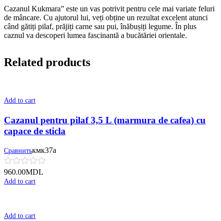
Cazanul Kukmara” este un vas potrivit pentru cele mai variate feluri
de mâncare. Cu ajutorul lui, veți obține un rezultat excelent atunci
când gătiți pilaf, prăjiți carne sau pui, înăbușiți legume. În plus
caznul va descoperi lumea fascinantă a bucătăriei orientale.
Related products
Add to cart
Cazanul pentru pilaf 3,5 L (marmura de cafea) cu
сapace de sticla
кмк37а
Сравнить
960.00
MDL
Add to cart
Add to cart