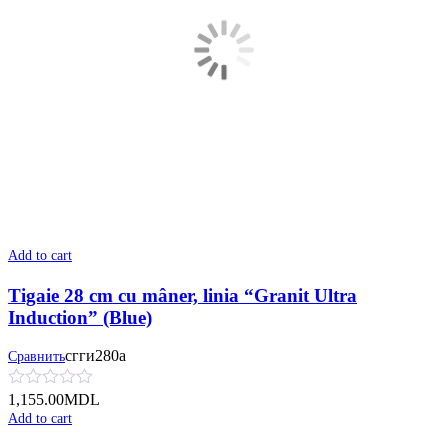
Add to cart
Tigaie 28 cm cu mâner, linia “Granit Ultra
Induction” (Blue)
сгги280а
Сравнить
1,155.00
MDL
Add to cart