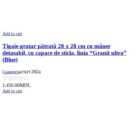
Add to cart
Tigaie-gratar pătrată 28 x 28 cm cu mâner
detasabil, cu сapace de sticla, linia “Granit ultra”
(Blue)
сгкгг282а
Сравнить
1,450.00
MDL
Add to cart