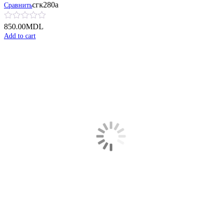
сгк280а
Сравнить
850.00
MDL
Add to cart