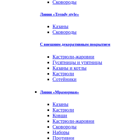
Сковороды
Линия «Trendy style»
Казаны
Сковороды
С внешним декоративным покрытием
Кастрюли-жаровни
Гусятницы и утятницы
Казаны и котлы
Кастрюли
Сотейники
Линия «Мраморная»
Казаны
Кастрюли
Ковши
Кастрюли-жаровни
Сковороды
Наборы
Противни