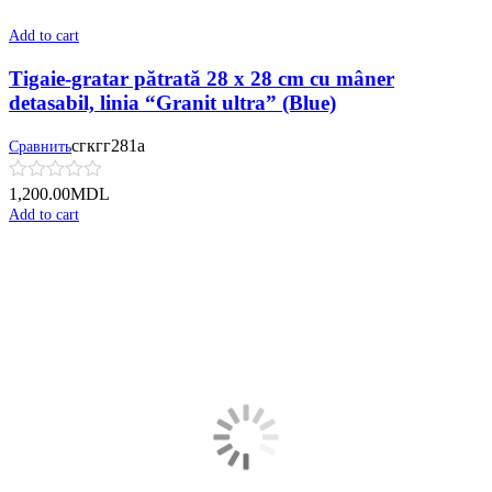
Add to cart
Tigaie-gratar pătrată 28 x 28 cm cu mâner
detasabil, linia “Granit ultra” (Blue)
сгкгг281а
Сравнить
1,200.00
MDL
Add to cart