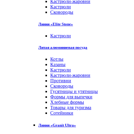
Кастрюли-жаровни
Кастрюли
Сковороды
Линия «Elite Stone»
Кастрюли
Литая алюминиевая посуда
Котлы
Казаны
Кастрюли
Кастрюли-жаровни
Противни
Сковороды
Гусятницы и утятницы
Формы для выпечки
Хлебные формы
Товары для туризма
Сотейники
Линия «Granit Ultra»