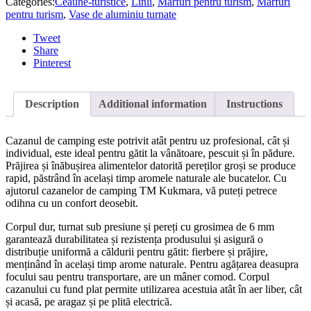
Categories:
Ceaune-turistice
,
Linii
,
Mărfuri pentru turism
,
Mărfuri
pentru turism
,
Vase de aluminiu turnate
Tweet
Share
Pinterest
Description
Additional information
Instructions
Cazanul de camping este potrivit atât pentru uz profesional, cât și
individual, este ideal pentru gătit la vânătoare, pescuit și în pădure.
Prăjirea și înăbușirea alimentelor datorită pereților groși se produce
rapid, păstrând în același timp aromele naturale ale bucatelor. Cu
ajutorul cazanelor de camping TM Kukmara, vă puteți petrece
odihna cu un confort deosebit.
Corpul dur, turnat sub presiune și pereți cu grosimea de 6 mm
garantează durabilitatea și rezistența produsului și asigură o
distribuție uniformă a căldurii pentru gătit: fierbere și prăjire,
menținând în același timp arome naturale. Pentru agățarea deasupra
focului sau pentru transportare, are un mâner comod. Corpul
cazanului cu fund plat permite utilizarea acestuia atât în ​​aer liber, cât
și acasă, pe aragaz și pe plită electrică.