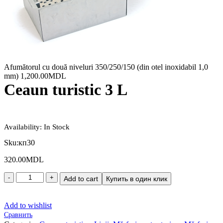
Afumătorul cu două niveluri 350/250/150 (din otel inoxidabil 1,0
mm)
1,200.00
MDL
Ceaun turistic 3 L
Availability:
In Stock
Sku:
кп30
320.00
MDL
Add to cart
Купить в один клик
Add to wishlist
Сравнить