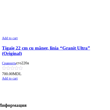
Add to cart
Tigaie 22 cm cu mâner, linia “Granit Ultra”
(Original)
сго220а
Сравнить
700.00
MDL
Add to cart
Информация