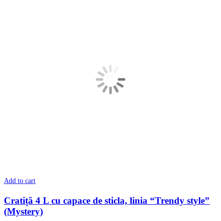
Add to cart
Cratiță 4 L cu сapace de sticla, linia “Trendy style”
(Mystery)