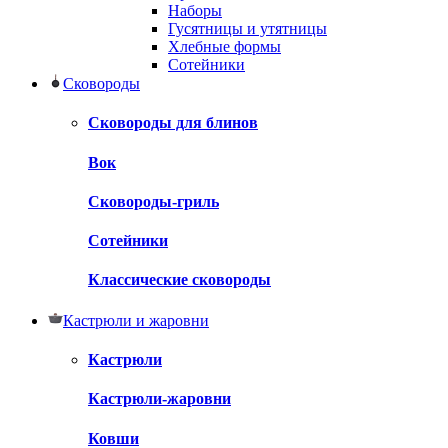
Наборы
Гусятницы и утятницы
Хлебные формы
Сотейники
Сковороды
Сковороды для блинов
Вок
Сковороды-гриль
Сотейники
Классические сковороды
Кастрюли и жаровни
Кастрюли
Кастрюли-жаровни
Ковши