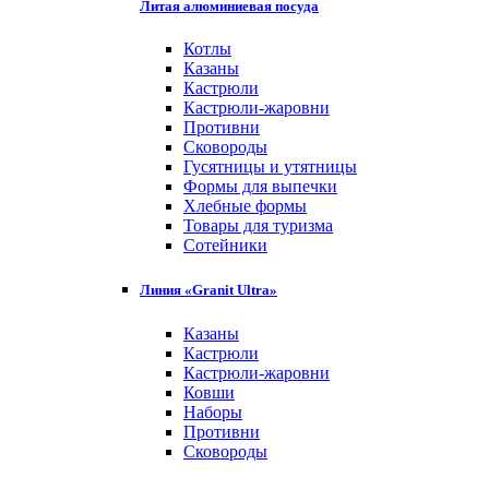
Литая алюминиевая посуда
Котлы
Казаны
Кастрюли
Кастрюли-жаровни
Противни
Сковороды
Гусятницы и утятницы
Формы для выпечки
Хлебные формы
Товары для туризма
Сотейники
Линия «Granit Ultra»
Казаны
Кастрюли
Кастрюли-жаровни
Ковши
Наборы
Противни
Сковороды