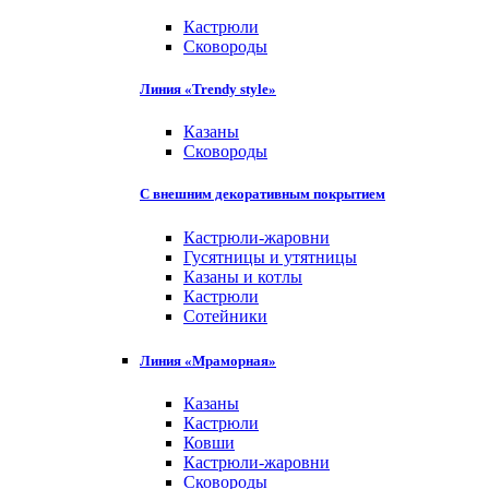
Кастрюли
Сковороды
Линия «Trendy style»
Казаны
Сковороды
С внешним декоративным покрытием
Кастрюли-жаровни
Гусятницы и утятницы
Казаны и котлы
Кастрюли
Сотейники
Линия «Мраморная»
Казаны
Кастрюли
Ковши
Кастрюли-жаровни
Сковороды