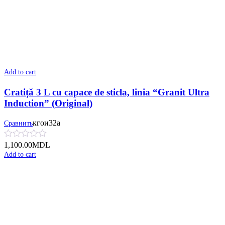
Add to cart
Cratiță 3 L cu capace de sticla, linia “Granit Ultra
Induction” (Original)
кгои32а
Сравнить
1,100.00
MDL
Add to cart