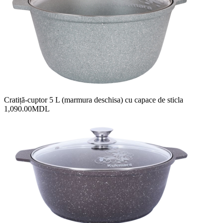
Cratiță-cuptor 5 L (marmura deschisa) cu сapace de sticla
1,090.00
MDL