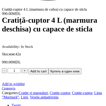
Cratiță-cuptor 4 L (marmura de cafea) cu сapace de sticla
990.00
MDL
Cratiță-cuptor 4 L (marmura
deschisa) cu сapace de sticla
Availability:
In Stock
Sku:
жмс42а
990.00
MDL
Add to cart
Купить в один клик
Add to wishlist
Сравнить
Categories:
Cratite și mangaluri
,
Cratite-cuptor
,
Cratite-cuptor
,
Linia
”Marmură”
,
Linii
,
Vesela antiaderenta
Tweet