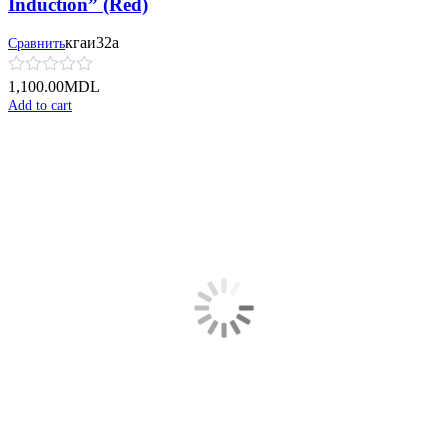
Induction” (Red)
кгаи32а
Сравнить
1,100.00
MDL
Add to cart