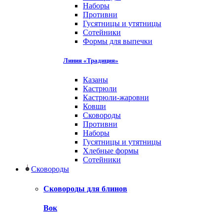
Наборы
Противни
Гусятницы и утятницы
Сотейники
Формы для выпечки
Линия «Традиция»
Казаны
Кастрюли
Кастрюли-жаровни
Ковши
Сковороды
Противни
Наборы
Гусятницы и утятницы
Хлебные формы
Сотейники
Сковороды
Сковороды для блинов
Вок