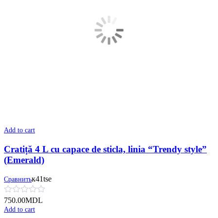
Add to cart
Cratiță 4 L cu сapace de sticla, linia “Trendy style”
(Emerald)
к41tse
Сравнить
750.00
MDL
Add to cart