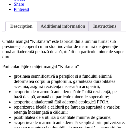
Share
Pinterest
Description
Additional information
Instructions
Cratița-mangal “Kukmara” este fabricat din aluminiu turnat sub
presiune și acoperit cu un strat inovator de marmură de generație
nouă antiaderentă pe bază de apă, întărit cu particule minerale super
dure.
Particularitățile cratiței-mangal “Kukmara”
grosimea semnificativă a pereților și a fundului elimină
deformarea corpului prăjitorului, garantează durabilitatea
acestuia, asigură rezistența necesară a acoperirii;
acoperire de marmură antiaderentă de înaltă rezistență, pe
bază de apă, armată cu particule minerale super-dure;
acoperire antiaderentă fără aderență ecologică PFOA
repartizarea ideală a căldurii pe întreaga suprafață a vaselor,
retenția îndelungată a căldurii;
posibilitatea de a utiliza o cantitate minimă de grăsime;
acoperirea de marmură antiaderentă se aplică prin pulverizare,
ceea ce garantează o durabilitate excepțională a acoperirii în