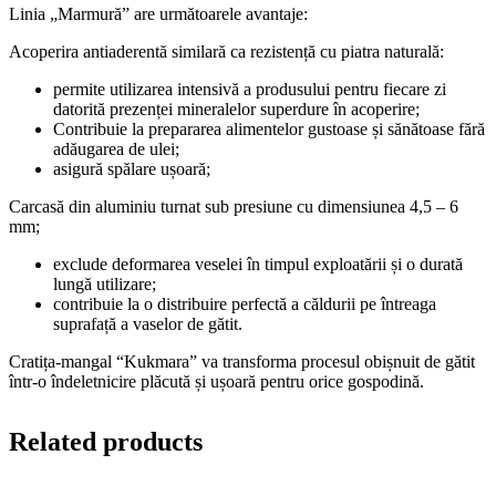
Linia „Marmură” are următoarele avantaje:
Acoperira antiaderentă similară ca rezistență cu piatra naturală:
permite utilizarea intensivă a produsului pentru fiecare zi
datorită prezenței mineralelor superdure în acoperire;
Contribuie la prepararea alimentelor gustoase și sănătoase fără
adăugarea de ulei;
asigură spălare ușoară;
Carcasă din aluminiu turnat sub presiune cu dimensiunea 4,5 – 6
mm;
exclude deformarea veselei în timpul exploatării și o durată
lungă utilizare;
contribuie la o distribuire perfectă a căldurii pe întreaga
suprafață a vaselor de gătit.
Cratița-mangal “Kukmara” va transforma procesul obișnuit de gătit
într-o îndeletnicire plăcută și ușoară pentru orice gospodină.
Related products