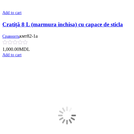
Add to cart
Cratiță 8 L (marmura inchisa) cu сapace de sticla
кмт82-1а
Сравнить
1,000.00
MDL
Add to cart