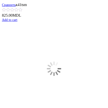
к41tsm
Сравнить
825.00
MDL
Add to cart