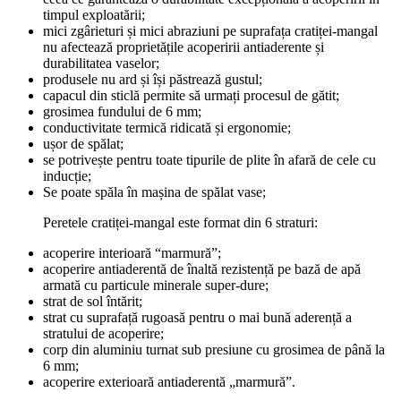
timpul exploatării;
mici zgârieturi și mici abraziuni pe suprafața cratiței-mangal
nu afectează proprietățile acoperirii antiaderente și
durabilitatea vaselor;
produsele nu ard și își păstrează gustul;
capacul din sticlă permite să urmați procesul de gătit;
grosimea fundului de 6 mm;
conductivitate termică ridicată și ergonomie;
ușor de spălat;
se potrivește pentru toate tipurile de plite în afară de cele cu
inducție;
Se poate spăla în mașina de spălat vase;
Peretele cratiței-mangal este format din 6 straturi:
acoperire interioară “marmură”;
acoperire antiaderentă de înaltă rezistență pe bază de apă
armată cu particule minerale super-dure;
strat de sol întărit;
strat cu suprafață rugoasă pentru o mai bună aderență a
stratului de acoperire;
corp din aluminiu turnat sub presiune cu grosimea de până la
6 mm;
acoperire exterioară antiaderentă „marmură”.