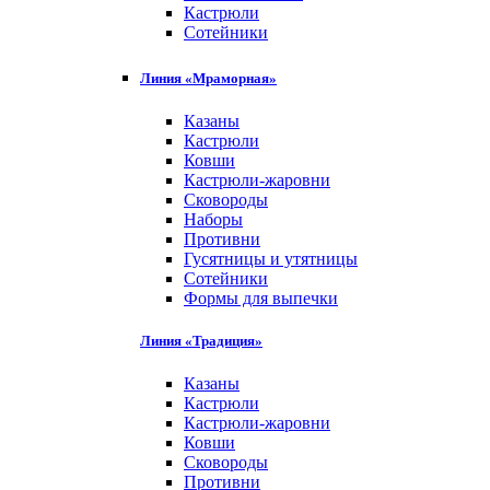
Кастрюли
Сотейники
Линия «Мраморная»
Казаны
Кастрюли
Ковши
Кастрюли-жаровни
Сковороды
Наборы
Противни
Гусятницы и утятницы
Сотейники
Формы для выпечки
Линия «Традиция»
Казаны
Кастрюли
Кастрюли-жаровни
Ковши
Сковороды
Противни