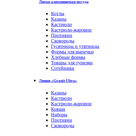
Литая алюминиевая посуда
Котлы
Казаны
Кастрюли
Кастрюли-жаровни
Противни
Сковороды
Гусятницы и утятницы
Формы для выпечки
Хлебные формы
Товары для туризма
Сотейники
Линия «Granit Ultra»
Казаны
Кастрюли
Кастрюли-жаровни
Ковши
Наборы
Противни
Сковороды