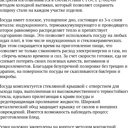
методом холодной вытяжки, который позволяет сохранить
толщину стали на каждом участке изделия.
Посуда имеет плоское, утолщенное дно, состоящее из 3-х слоев
металла: индукционного, термоаккумулирующего и проводящего
которое равномерно распределяет тепло и препятствует
подгоранию пищи. Это позволяет использовать посуду на любых
видах плит, в том числе индукционных и стеклокерамических.
При этом сокращается время на приготовление пищи, что
позволяет не только сэкономить расход электроэнергии и газа, но
и сберечь немало времени и сил. За счет скорости готовки, еда не
успевает потерять своих полезных качеств, витаминов и
микроэлементов. Благодаря безупречной полировке без трещин и
царапин, на поверхности посуды не скапливаются бактерии и
микробы.
Посуда комплектуется стеклянной крышкой с отверстием для
выхода пара, выполненная из высококачественного термостойког
стекла, идеально прилегающая к краям посуды и
предотвращающая проливание жидкости. Широкий
металлический обод защищает крышку от сколов и внешних
повреждений. Имеется возможность наблюдать процесс
приготовления блюд.
Ручки надежно закреплены на корпусе методом контактной