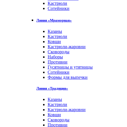
Кастрюли
Сотейники
Линия «Мраморная»
Казаны
Кастрюли
Ковши
Кастрюли-жаровни
Сковороды
Наборы
Противни
Гусятницы и утятницы
Сотейники
Формы для выпечки
Линия «Традиция»
Казаны
Кастрюли
Кастрюли-жаровни
Ковши
Сковороды
Противни