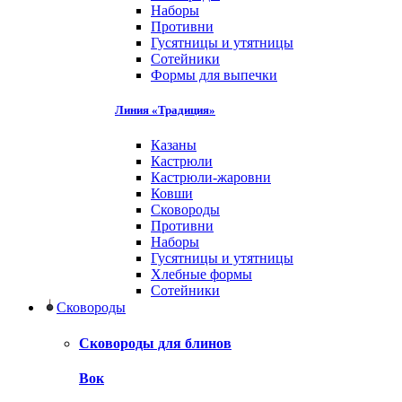
Наборы
Противни
Гусятницы и утятницы
Сотейники
Формы для выпечки
Линия «Традиция»
Казаны
Кастрюли
Кастрюли-жаровни
Ковши
Сковороды
Противни
Наборы
Гусятницы и утятницы
Хлебные формы
Сотейники
Сковороды
Сковороды для блинов
Вок