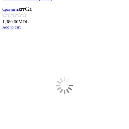
кгг62а
Сравнить
1,380.00
MDL
Add to cart