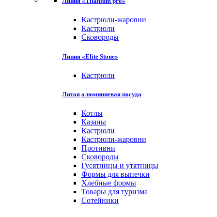
Линия «Titanium pro»
Кастрюли-жаровни
Кастрюли
Сковороды
Линия «Elite Stone»
Кастрюли
Литая алюминиевая посуда
Котлы
Казаны
Кастрюли
Кастрюли-жаровни
Противни
Сковороды
Гусятницы и утятницы
Формы для выпечки
Хлебные формы
Товары для туризма
Сотейники