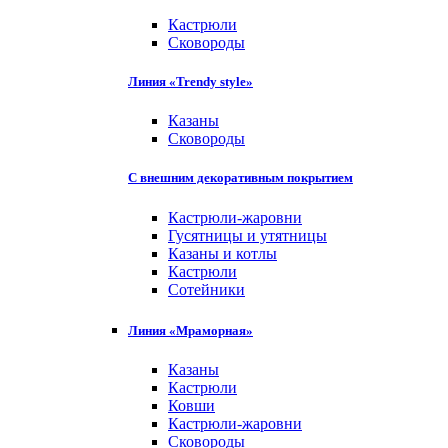
Кастрюли
Сковороды
Линия «Trendy style»
Казаны
Сковороды
С внешним декоративным покрытием
Кастрюли-жаровни
Гусятницы и утятницы
Казаны и котлы
Кастрюли
Сотейники
Линия «Мраморная»
Казаны
Кастрюли
Ковши
Кастрюли-жаровни
Сковороды