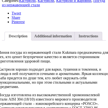
Categories:
Кастрюли
,
Кастрюли
,
Кастрюли и жаровни
,
Посуда
из нержавеющей стали
Tweet
Share
Pinterest
Description
Additional information
Instructions
Линия посуды из нержавеющей стали Kukmara предназначена для
тех, кто ценит безупречное качество и является сторонником
приготовления здоровой пищи.
Кастрюля хорошо подходит для варки, тушения и томления, и
блюда в ней получаются сочными и ароматными. Яркая коллекци
Safia придется по душе тем, кто любит окружать себя
функциональными, но при этом стильными и актуальными
предметами.
Посуда изготовлена из высококачественной хромоникелевой
стали AISI 304 (18/10) известного мирового производителя
нержавеющей стали – южнокорейского концерна «POSCO».
Кастрюля изготавливается в соответствии с ГОСТ 27002-86