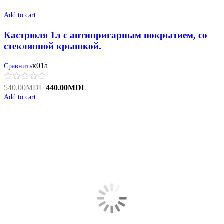
Add to cart
Кастрюля 1л с антипригарным покрытием, со
стеклянной крышкой.
к01а
Сравнить
Original
Current
540.00
MDL
440.00
MDL
price
price
Add to cart
was:
is:
540.00MDL.
440.00MDL.