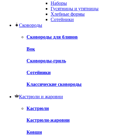
Наборы
Гусятницы и утятницы
Хлебные формы
Сотейники
Сковороды
Сковороды для блинов
Вок
Сковороды-гриль
Сотейники
Классические сковороды
Кастрюли и жаровни
Кастрюли
Кастрюли-жаровни
Ковши