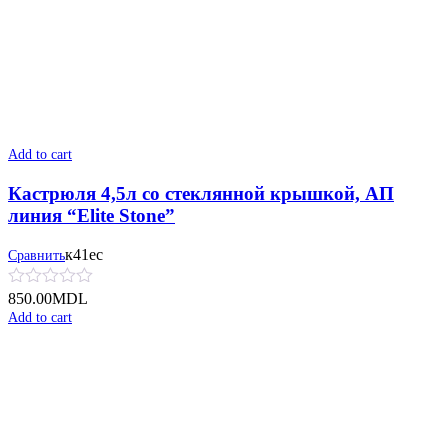
Add to cart
Кастрюля 4,5л со стеклянной крышкой, АП
линия “Elite Stone”
к41ес
Сравнить
850.00
MDL
Add to cart