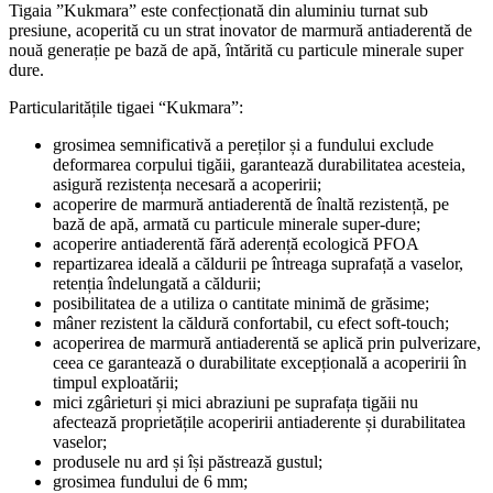
Tigaia ”Kukmara” este confecționată din aluminiu turnat sub
presiune, acoperită cu un strat inovator de marmură antiaderentă de
nouă generație pe bază de apă, întărită cu particule minerale super
dure.
Particularitățile tigaei “Kukmara”:
grosimea semnificativă a pereților și a fundului exclude
deformarea corpului tigăii, garantează durabilitatea acesteia,
asigură rezistența necesară a acoperirii;
acoperire de marmură antiaderentă de înaltă rezistență, pe
bază de apă, armată cu particule minerale super-dure;
acoperire antiaderentă fără aderență ecologică PFOA
repartizarea ideală a căldurii pe întreaga suprafață a vaselor,
retenția îndelungată a căldurii;
posibilitatea de a utiliza o cantitate minimă de grăsime;
mâner rezistent la căldură confortabil, cu efect soft-touch;
acoperirea de marmură antiaderentă se aplică prin pulverizare,
ceea ce garantează o durabilitate excepțională a acoperirii în
timpul exploatării;
mici zgârieturi și mici abraziuni pe suprafața tigăii nu
afectează proprietățile acoperirii antiaderente și durabilitatea
vaselor;
produsele nu ard și își păstrează gustul;
grosimea fundului de 6 mm;