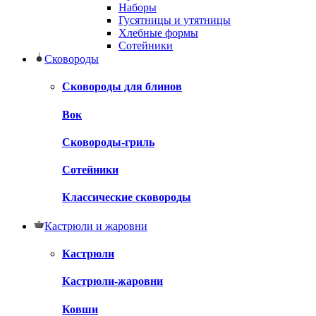
Наборы
Гусятницы и утятницы
Хлебные формы
Сотейники
Сковороды
Сковороды для блинов
Вок
Сковороды-гриль
Сотейники
Классические сковороды
Кастрюли и жаровни
Кастрюли
Кастрюли-жаровни
Ковши