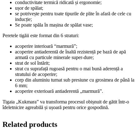
conductivitate termică ridicată și ergonomie;
ușor de spălat;
se potrivește pentru toate tipurile de plite în afară de cele cu
inducție;
Se poate spăla în mașina de spălat vase;
Peretele tigăii este format din 6 straturi:
acoperire interioară “marmură”;
acoperire antiaderentă de înaltă rezistență pe bază de apă
armată cu particule minerale super-dure;
strat de sol întărit;
strat cu suprafață rugoasă pentru o mai bună aderență a
stratului de acoperire;
corp din aluminiu turnat sub presiune cu grosimea de până la
6 mm;
acoperire exterioară antiaderentă „marmură”.
Tigaia „Kukmara” va transforma procesul obișnuit de gătit într-o
îdeletnicire agreabilă și ușoară pentru orice gospodină.
Related products