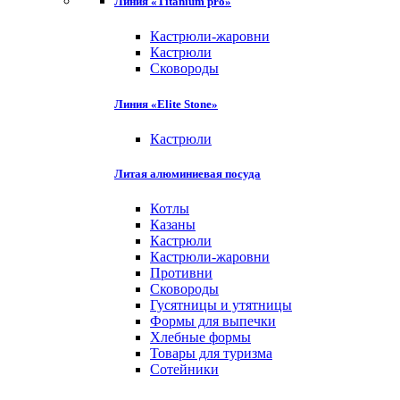
Линия «Titanium pro»
Кастрюли-жаровни
Кастрюли
Сковороды
Линия «Elite Stone»
Кастрюли
Литая алюминиевая посуда
Котлы
Казаны
Кастрюли
Кастрюли-жаровни
Противни
Сковороды
Гусятницы и утятницы
Формы для выпечки
Хлебные формы
Товары для туризма
Сотейники