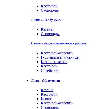
Кастрюли
Сковороды
Линия «Trendy style»
Казаны
Сковороды
С внешним декоративным покрытием
Кастрюли-жаровни
Гусятницы и утятницы
Казаны и котлы
Кастрюли
Сотейники
Линия «Мраморная»
Казаны
Кастрюли
Ковши
Кастрюли-жаровни
Сковороды