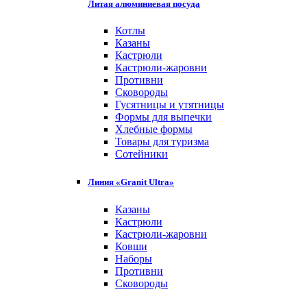
Литая алюминиевая посуда
Котлы
Казаны
Кастрюли
Кастрюли-жаровни
Противни
Сковороды
Гусятницы и утятницы
Формы для выпечки
Хлебные формы
Товары для туризма
Сотейники
Линия «Granit Ultra»
Казаны
Кастрюли
Кастрюли-жаровни
Ковши
Наборы
Противни
Сковороды