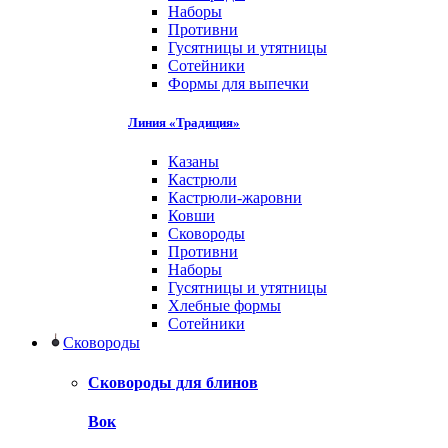
Наборы
Противни
Гусятницы и утятницы
Сотейники
Формы для выпечки
Линия «Традиция»
Казаны
Кастрюли
Кастрюли-жаровни
Ковши
Сковороды
Противни
Наборы
Гусятницы и утятницы
Хлебные формы
Сотейники
Сковороды
Сковороды для блинов
Вок