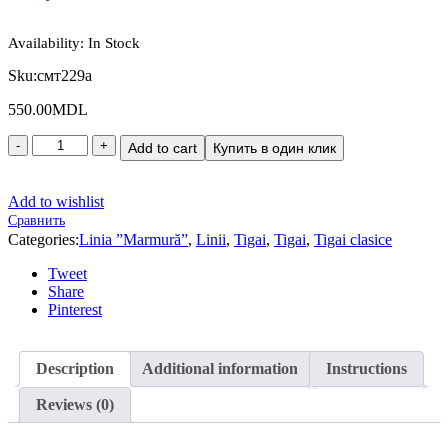
Availability:
In Stock
Sku:
смт229а
550.00
MDL
Add to cart
Купить в один клик
Add to wishlist
Сравнить
Categories:
Linia ”Marmură”
,
Linii
,
Tigai
,
Tigai
,
Tigai clasice
Tweet
Share
Pinterest
Description
Additional information
Instructions
Reviews (0)