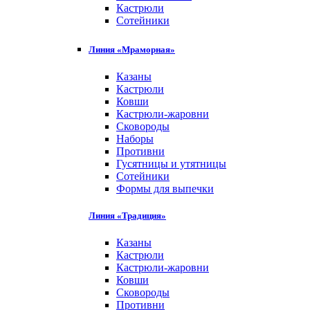
Кастрюли
Сотейники
Линия «Мраморная»
Казаны
Кастрюли
Ковши
Кастрюли-жаровни
Сковороды
Наборы
Противни
Гусятницы и утятницы
Сотейники
Формы для выпечки
Линия «Традиция»
Казаны
Кастрюли
Кастрюли-жаровни
Ковши
Сковороды
Противни