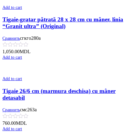
Add to cart
Tigaie-gratar pătrată 28 x 28 cm cu mâner, linia
“Granit ultra” (Original)
сгкго280а
Сравнить
1,050.00
MDL
Add to cart
Add to cart
Tigaie 26/6 cm (marmura deschisa) cu mâner
detasabil
смс263а
Сравнить
760.00
MDL
Add to cart