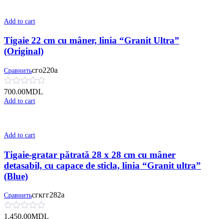
Add to cart
Tigaie 22 cm cu mâner, linia “Granit Ultra”
(Original)
сго220а
Сравнить
700.00
MDL
Add to cart
Add to cart
Tigaie-gratar pătrată 28 x 28 cm cu mâner
detasabil, cu сapace de sticla, linia “Granit ultra”
(Blue)
сгкгг282а
Сравнить
1,450.00
MDL