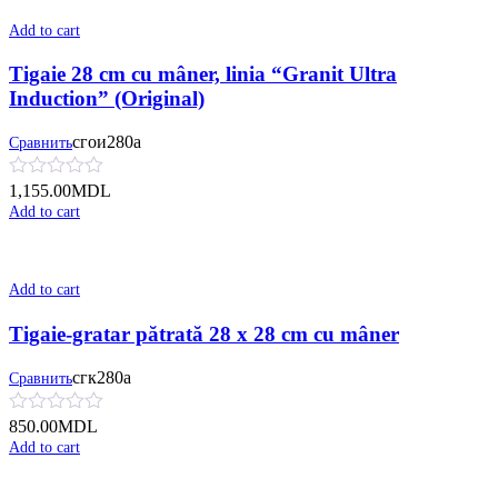
Add to cart
Tigaie 28 cm cu mâner, linia “Granit Ultra
Induction” (Original)
сгои280а
Сравнить
1,155.00
MDL
Add to cart
Add to cart
Tigaie-gratar pătrată 28 x 28 cm cu mâner
сгк280а
Сравнить
850.00
MDL
Add to cart