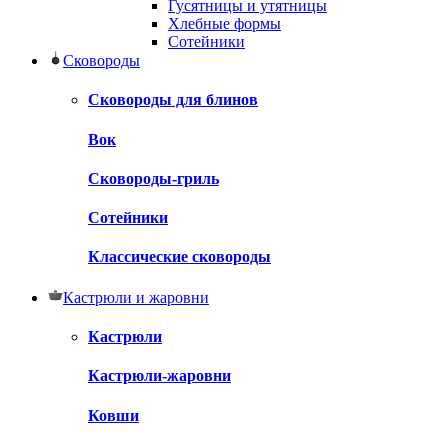
Гусятницы и утятницы
Хлебные формы
Сотейники
Сковороды
Сковороды для блинов
Вок
Сковороды-гриль
Сотейники
Классические сковороды
Кастрюли и жаровни
Кастрюли
Кастрюли-жаровни
Ковши