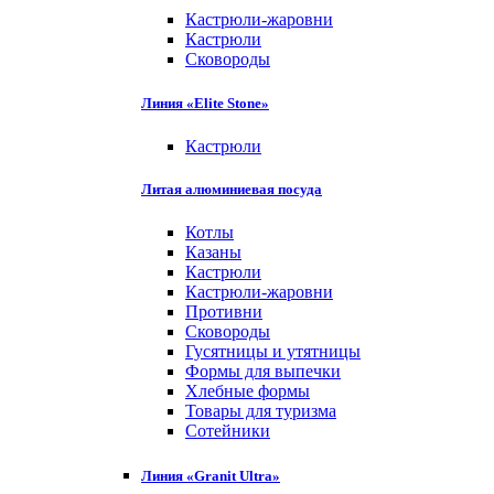
Кастрюли-жаровни
Кастрюли
Сковороды
Линия «Elite Stone»
Кастрюли
Литая алюминиевая посуда
Котлы
Казаны
Кастрюли
Кастрюли-жаровни
Противни
Сковороды
Гусятницы и утятницы
Формы для выпечки
Хлебные формы
Товары для туризма
Сотейники
Линия «Granit Ultra»