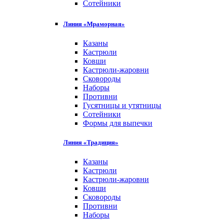
Сотейники
Линия «Мраморная»
Казаны
Кастрюли
Ковши
Кастрюли-жаровни
Сковороды
Наборы
Противни
Гусятницы и утятницы
Сотейники
Формы для выпечки
Линия «Традиция»
Казаны
Кастрюли
Кастрюли-жаровни
Ковши
Сковороды
Противни
Наборы