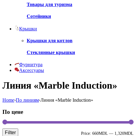
Товары для туризма
Сотейники
Крышки
Крышки для котлов
Стеклянные крышки
Фурнитура
Аксессуары
Линия «Marble Induction»
Home
›
По линиям
›
Линия «Marble Induction»
По цене
Filter
M
M
Price:
660MDL
—
1,320MDL