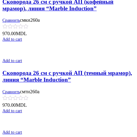
Сковорода 26 см с ручкой АП (кофейный
мрамор), линия “Marble Induction”
смки260а
Сравнить
970.00
MDL
Add to cart
Add to cart
Сковорода 26 см с ручкой АП (темный мрамор),
линия “Marble Induction”
смти260а
Сравнить
970.00
MDL
Add to cart
Add to cart