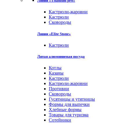
Линия «Titanium pro»
Кастрюли-жаровни
Кастрюли
Сковороды
Линия «Elite Stone»
Кастрюли
Литая алюминиевая посуда
Котлы
Казаны
Кастрюли
Кастрюли-жаровни
Противни
Сковороды
Гусятницы и утятницы
Формы для выпечки
Хлебные формы
Товары для туризма
Сотейники