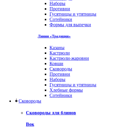
Наборы
Противни
Гусятницы и утятницы
Сотейники
Формы для выпечки
Линия «Традиция»
Казаны
Кастрюли
Кастрюли-жаровни
Ковши
Сковороды
Противни
Наборы
Гусятницы и утятницы
Хлебные формы
Сотейники
Сковороды
Сковороды для блинов
Вок