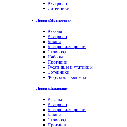
Кастрюли
Сотейники
Линия «Мраморная»
Казаны
Кастрюли
Ковши
Кастрюли-жаровни
Сковороды
Наборы
Противни
Гусятницы и утятницы
Сотейники
Формы для выпечки
Линия «Традиция»
Казаны
Кастрюли
Кастрюли-жаровни
Ковши
Сковороды
Противни