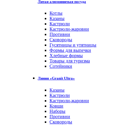
Литая алюминиевая посуда
Котлы
Казаны
Кастрюли
Кастрюли-жаровни
Противни
Сковороды
Гусятницы и утятницы
Формы для выпечки
Хлебные формы
Товары для туризма
Сотейники
Линия «Granit Ultra»
Казаны
Кастрюли
Кастрюли-жаровни
Ковши
Наборы
Противни
Сковороды