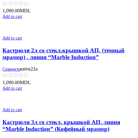
1,090.00
MDL
Add to cart
Add to cart
Кастрюля 2л со стекл.крышкой АП, (темный
мрамор) , линия “Marble Induction”
кмти22а
Сравнить
1,090.00
MDL
Add to cart
Add to cart
Кастрюля 3л со стекл. крышкой АП, линия
“Marble Induction” (Кофейный мрамор)