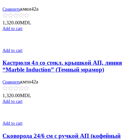
кмки42а
Сравнить
1,320.00
MDL
Add to cart
Add to cart
Кастрюля 4л со стекл. крышкой АП, линия
“Marble Induction” (Темный мрамор)
кмти42а
Сравнить
1,320.00
MDL
Add to cart
Add to cart
Сковорода 24/6 см с ручкой АП (кофейный