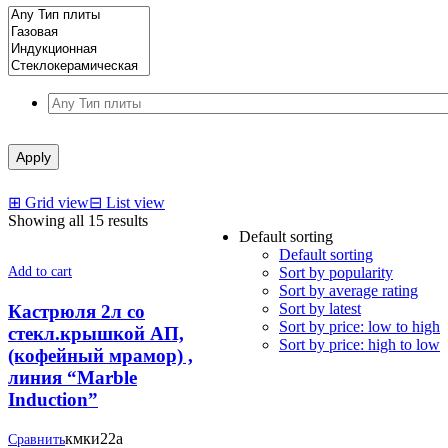
Apply
⊞
Grid view
⊟
List view
Showing all 15 results
Default sorting
Default sorting
Add to cart
Sort by popularity
Sort by average rating
Sort by latest
Кастрюля 2л со
Sort by price: low to high
стекл.крышкой АП,
Sort by price: high to low
(кофейный мрамор) ,
линия “Marble
Induction”
кмки22а
Сравнить