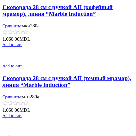
Сковорода 28 см с ручкой АП (кофейный
мрамор), линия “Marble Induction”
смки280а
Сравнить
1,060.00
MDL
Add to cart
Add to cart
Сковорода 28 см с ручкой АП (темный мрамор),
линия “Marble Induction”
смти280а
Сравнить
1,060.00
MDL
Add to cart