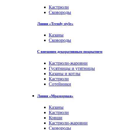
Кастрюли
Сковороды
Линия «Trendy style»
Казаны
Сковороды
С внешним декоративным покрытием
Кастрюли-жаровни
Гусятницы и утятницы
Казаны и котлы
Кастрюли
Сотейники
Линия «Мраморная»
Казаны
Кастрюли
Ковши
Кастрюли-жаровни
Сковороды