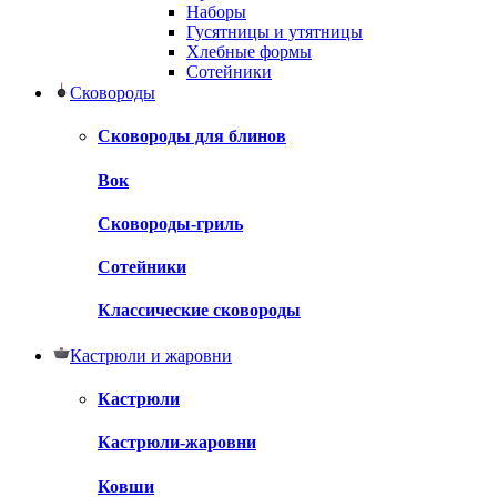
Наборы
Гусятницы и утятницы
Хлебные формы
Сотейники
Сковороды
Сковороды для блинов
Вок
Сковороды-гриль
Сотейники
Классические сковороды
Кастрюли и жаровни
Кастрюли
Кастрюли-жаровни
Ковши