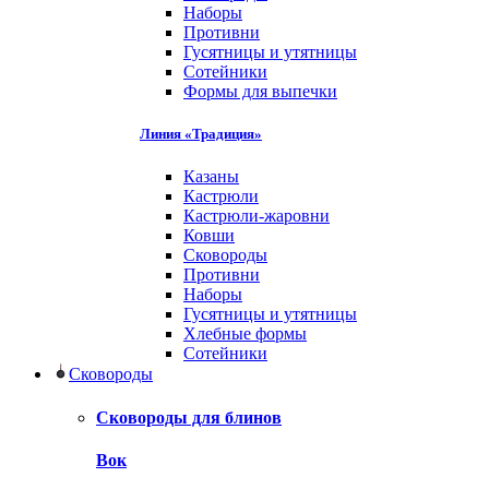
Наборы
Противни
Гусятницы и утятницы
Сотейники
Формы для выпечки
Линия «Традиция»
Казаны
Кастрюли
Кастрюли-жаровни
Ковши
Сковороды
Противни
Наборы
Гусятницы и утятницы
Хлебные формы
Сотейники
Сковороды
Сковороды для блинов
Вок