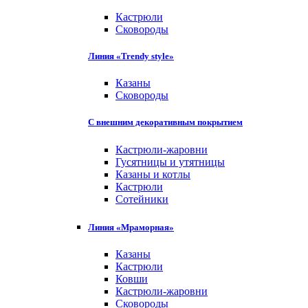
Кастрюли
Сковороды
Линия «Trendy style»
Казаны
Сковороды
С внешним декоративным покрытием
Кастрюли-жаровни
Гусятницы и утятницы
Казаны и котлы
Кастрюли
Сотейники
Линия «Мраморная»
Казаны
Кастрюли
Ковши
Кастрюли-жаровни
Сковороды