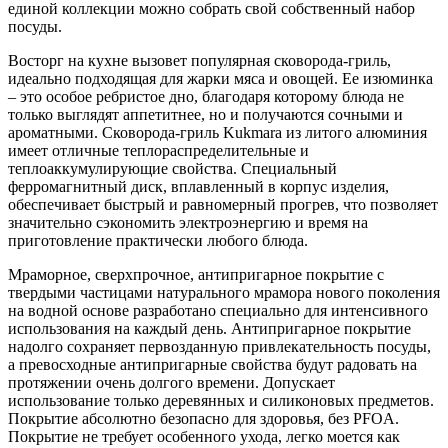
единой коллекции можно собрать свой собственный набор
посуды.
Восторг на кухне вызовет популярная сковорода-гриль,
идеально подходящая для жарки мяса и овощей. Ее изюминка
– это особое ребристое дно, благодаря которому блюда не
только выглядят аппетитнее, но и получаются сочными и
ароматными. Сковорода-гриль Kukmara из литого алюминия
имеет отличные теплораспределительные и
теплоаккумулирующие свойства. Специальный
ферромагнитный диск, вплавленный в корпус изделия,
обеспечивает быстрый и равномерный прогрев, что позволяет
значительно сэкономить электроэнергию и время на
приготовление практически любого блюда.
Мраморное, сверхпрочное, антипригарное покрытие с
твердыми частицами натурального мрамора нового поколения
на водной основе разработано специально для интенсивного
использования на каждый день. Антипригарное покрытие
надолго сохраняет первозданную привлекательность посуды,
а превосходные антипригарные свойства будут радовать на
протяжении очень долгого времени. Допускает
использование только деревянных и силиконовых предметов.
Покрытие абсолютно безопасно для здоровья, без PFOA.
Покрытие не требует особенного ухода, легко моется как