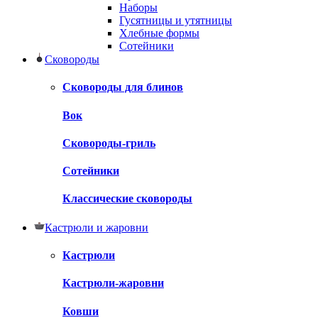
Наборы
Гусятницы и утятницы
Хлебные формы
Сотейники
Сковороды
Сковороды для блинов
Вок
Сковороды-гриль
Сотейники
Классические сковороды
Кастрюли и жаровни
Кастрюли
Кастрюли-жаровни
Ковши