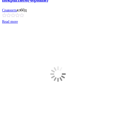
кз60д
Сравнить
Read more