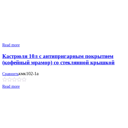
Read more
Кастрюля 10л с антипригарным покрытием
(кофейный мрамор) со стеклянной крышкой
кмк102-1а
Сравнить
Read more