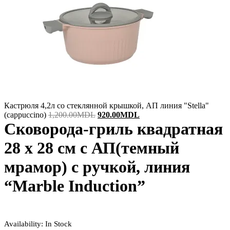
Кастрюля 4,2л со стеклянной крышкой, АП линия "Stella"
Original
Current
(cappuccino)
1,200.00
MDL
920.00
MDL
price
price
Сковорода-гриль квадратная
was:
is:
1,200.00MDL.
920.00MDL.
28 x 28 см с АП(темный
мрамор) с ручкой, линия
“Marble Induction”
Availability:
In Stock