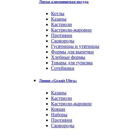
Литая алюминиевая посуда
Котлы
Казаны
Кастрюли
Кастрюли-жаровни
Противни
Сковороды
Гусятницы и утятницы
Формы для выпечки
Хлебные формы
Товары для туризма
Сотейники
Линия «Granit Ultra»
Казаны
Кастрюли
Кастрюли-жаровни
Ковши
Наборы
Противни
Сковороды