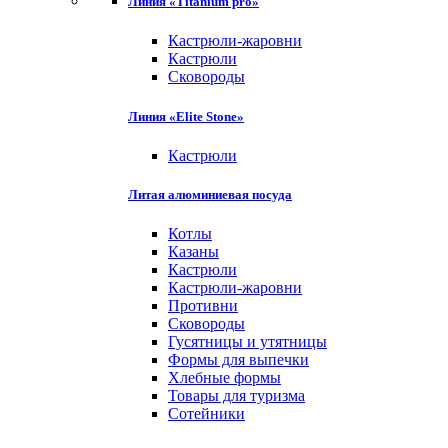
Линия «Titanium pro»
Кастрюли-жаровни
Кастрюли
Сковороды
Линия «Elite Stone»
Кастрюли
Литая алюминиевая посуда
Котлы
Казаны
Кастрюли
Кастрюли-жаровни
Противни
Сковороды
Гусятницы и утятницы
Формы для выпечки
Хлебные формы
Товары для туризма
Сотейники