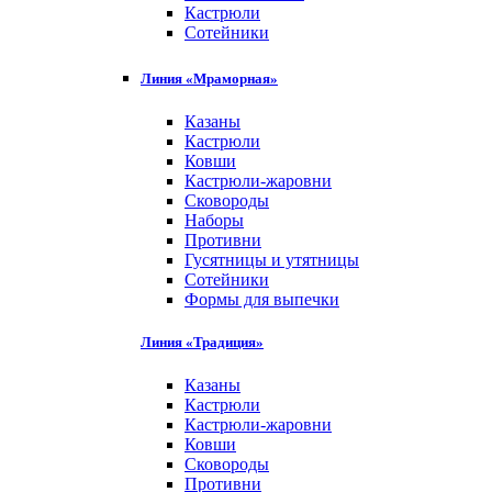
Кастрюли
Сотейники
Линия «Мраморная»
Казаны
Кастрюли
Ковши
Кастрюли-жаровни
Сковороды
Наборы
Противни
Гусятницы и утятницы
Сотейники
Формы для выпечки
Линия «Традиция»
Казаны
Кастрюли
Кастрюли-жаровни
Ковши
Сковороды
Противни