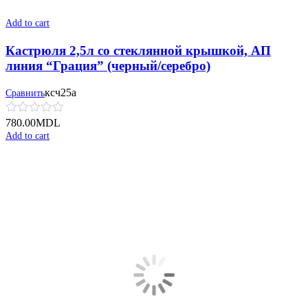
Add to cart
Кастрюля 2,5л со стеклянной крышкой, АП
линия “Грация” (черный/серебро)
ксч25а
Сравнить
780.00
MDL
Add to cart