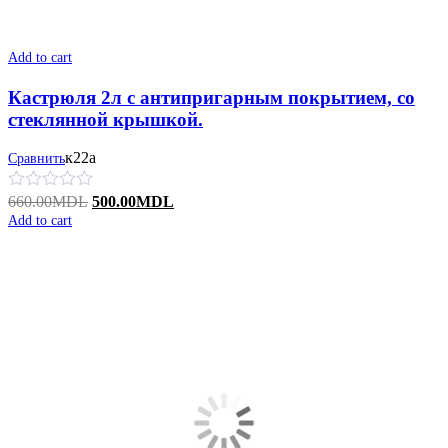
Add to cart
Кастрюля 2л с антипригарным покрытием, со
стеклянной крышкой.
к22а
Сравнить
Original
Current
660.00
MDL
500.00
MDL
price
price
Add to cart
was:
is:
660.00MDL.
500.00MDL.