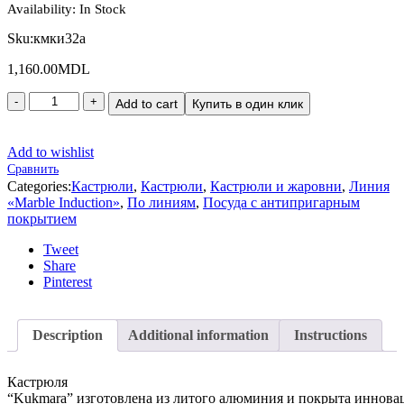
Availability:
In Stock
Sku:
кмки32а
1,160.00
MDL
Add to cart
Купить в один клик
Add to wishlist
Сравнить
Categories:
Кастрюли
,
Кастрюли
,
Кастрюли и жаровни
,
Линия
«Marble Induction»
,
По линиям
,
Посуда с антипригарным
покрытием
Tweet
Share
Pinterest
Description
Additional information
Instructions
Кастрюля
“Kukmara” изготовлена из литого алюминия и покрыта инно