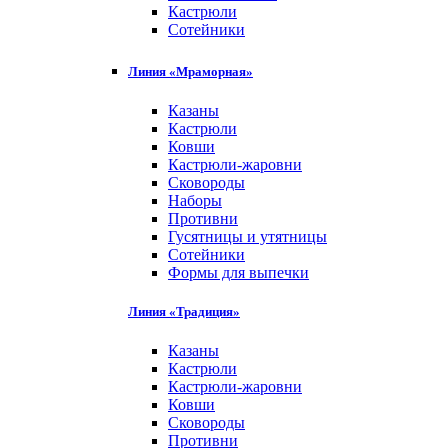
Кастрюли
Сотейники
Линия «Мраморная»
Казаны
Кастрюли
Ковши
Кастрюли-жаровни
Сковороды
Наборы
Противни
Гусятницы и утятницы
Сотейники
Формы для выпечки
Линия «Традиция»
Казаны
Кастрюли
Кастрюли-жаровни
Ковши
Сковороды
Противни