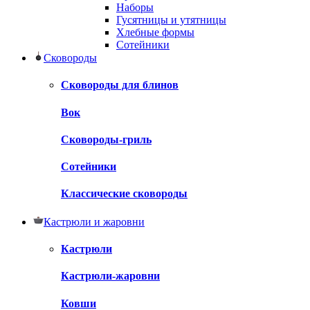
Наборы
Гусятницы и утятницы
Хлебные формы
Сотейники
Сковороды
Сковороды для блинов
Вок
Сковороды-гриль
Сотейники
Классические сковороды
Кастрюли и жаровни
Кастрюли
Кастрюли-жаровни
Ковши