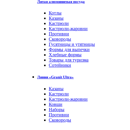
Литая алюминиевая посуда
Котлы
Казаны
Кастрюли
Кастрюли-жаровни
Противни
Сковороды
Гусятницы и утятницы
Формы для выпечки
Хлебные формы
Товары для туризма
Сотейники
Линия «Granit Ultra»
Казаны
Кастрюли
Кастрюли-жаровни
Ковши
Наборы
Противни
Сковороды