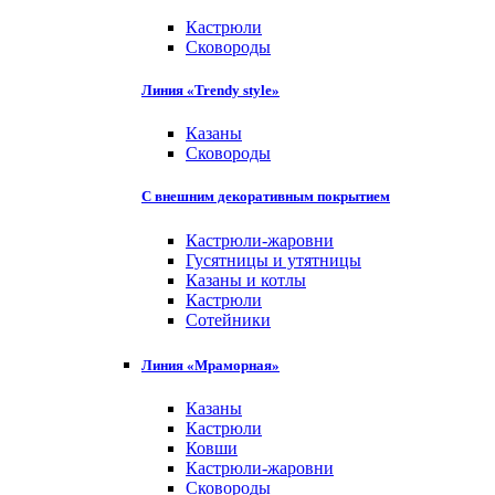
Кастрюли
Сковороды
Линия «Trendy style»
Казаны
Сковороды
С внешним декоративным покрытием
Кастрюли-жаровни
Гусятницы и утятницы
Казаны и котлы
Кастрюли
Сотейники
Линия «Мраморная»
Казаны
Кастрюли
Ковши
Кастрюли-жаровни
Сковороды