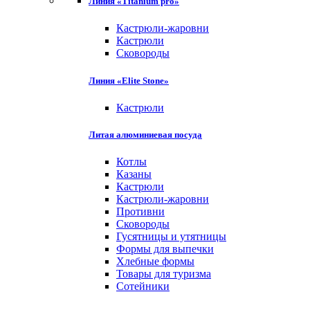
Линия «Titanium pro»
Кастрюли-жаровни
Кастрюли
Сковороды
Линия «Elite Stone»
Кастрюли
Литая алюминиевая посуда
Котлы
Казаны
Кастрюли
Кастрюли-жаровни
Противни
Сковороды
Гусятницы и утятницы
Формы для выпечки
Хлебные формы
Товары для туризма
Сотейники