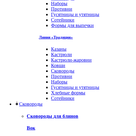
Наборы
Противни
Гусятницы и утятницы
Сотейники
Формы для выпечки
Линия «Традиция»
Казаны
Кастрюли
Кастрюли-жаровни
Ковши
Сковороды
Противни
Наборы
Гусятницы и утятницы
Хлебные формы
Сотейники
Сковороды
Сковороды для блинов
Вок