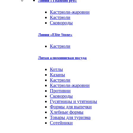
Линия «Titanium pro»
Кастрюли-жаровни
Кастрюли
Сковороды
Линия «Elite Stone»
Кастрюли
Литая алюминиевая посуда
Котлы
Казаны
Кастрюли
Кастрюли-жаровни
Противни
Сковороды
Гусятницы и утятницы
Формы для выпечки
Хлебные формы
Товары для туризма
Сотейники