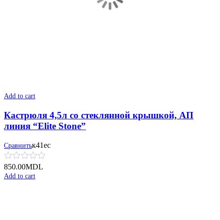
Add to cart
Кастрюля 4,5л со стеклянной крышкой, АП
линия “Elite Stone”
к41ес
Сравнить
850.00
MDL
Add to cart