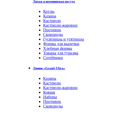
Литая алюминиевая посуда
Котлы
Казаны
Кастрюли
Кастрюли-жаровни
Противни
Сковороды
Гусятницы и утятницы
Формы для выпечки
Хлебные формы
Товары для туризма
Сотейники
Линия «Granit Ultra»
Казаны
Кастрюли
Кастрюли-жаровни
Ковши
Наборы
Противни
Сковороды