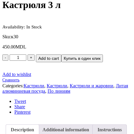
Кастрюля 3 л
Availability:
In Stock
Sku:
к30
450.00
MDL
Add to cart
Купить в один клик
Add to wishlist
Сравнить
Categories:
Кастрюли
,
Кастрюли
,
Кастрюли и жаровни
,
Литая
алюминиевая посуда
,
По линиям
Tweet
Share
Pinterest
Description
Additional information
Instructions