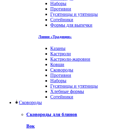
Наборы
Противни
Гусятницы и утятницы
Сотейники
Формы для выпечки
Линия «Традиция»
Казаны
Кастрюли
Кастрюли-жаровни
Ковши
Сковороды
Противни
Наборы
Гусятницы и утятницы
Хлебные формы
Сотейники
Сковороды
Сковороды для блинов
Вок