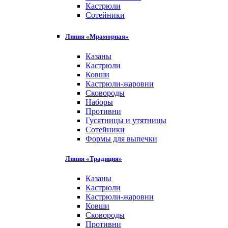
Кастрюли
Сотейники
Линия «Мраморная»
Казаны
Кастрюли
Ковши
Кастрюли-жаровни
Сковороды
Наборы
Противни
Гусятницы и утятницы
Сотейники
Формы для выпечки
Линия «Традиция»
Казаны
Кастрюли
Кастрюли-жаровни
Ковши
Сковороды
Противни