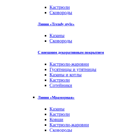
Кастрюли
Сковороды
Линия «Trendy style»
Казаны
Сковороды
С внешним декоративным покрытием
Кастрюли-жаровни
Гусятницы и утятницы
Казаны и котлы
Кастрюли
Сотейники
Линия «Мраморная»
Казаны
Кастрюли
Ковши
Кастрюли-жаровни
Сковороды