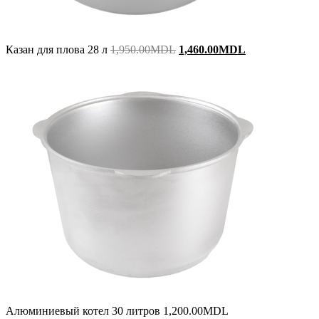
Original
Current
Казан для плова 28 л
1,950.00
MDL
1,460.00
MDL
price
price
was:
is:
1,950.00MDL.
1,460.00MDL.
Алюминиевый котел 30 литров
1,200.00
MDL