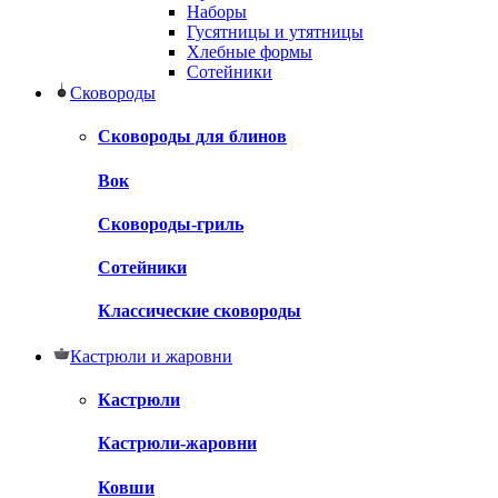
Наборы
Гусятницы и утятницы
Хлебные формы
Сотейники
Сковороды
Сковороды для блинов
Вок
Сковороды-гриль
Сотейники
Классические сковороды
Кастрюли и жаровни
Кастрюли
Кастрюли-жаровни
Ковши