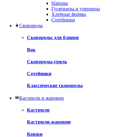
Наборы
Гусятницы и утятницы
Хлебные формы
Сотейники
Сковороды
Сковороды для блинов
Вок
Сковороды-гриль
Сотейники
Классические сковороды
Кастрюли и жаровни
Кастрюли
Кастрюли-жаровни
Ковши