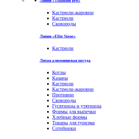
Линия «Titanium pro»
Кастрюли-жаровни
Кастрюли
Сковороды
Линия «Elite Stone»
Кастрюли
Литая алюминиевая посуда
Котлы
Казаны
Кастрюли
Кастрюли-жаровни
Противни
Сковороды
Гусятницы и утятницы
Формы для выпечки
Хлебные формы
Товары для туризма
Сотейники