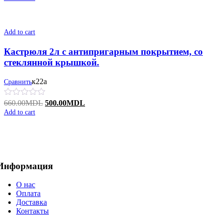
Add to cart
Кастрюля 2л с антипригарным покрытием, со
стеклянной крышкой.
к22а
Сравнить
Original
Current
660.00
MDL
500.00
MDL
price
price
Add to cart
was:
is:
660.00MDL.
500.00MDL.
Информация
О нас
Оплата
Доставка
Контакты