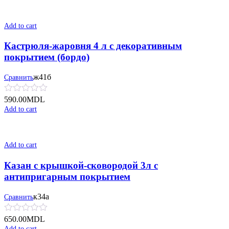
Add to cart
Кастрюля-жаровня 4 л с декоративным
покрытием (бордо)
ж41б
Сравнить
590.00
MDL
Add to cart
Add to cart
Казан с крышкой-сковородой 3л с
антипригарным покрытием
к34а
Сравнить
650.00
MDL
Add to cart