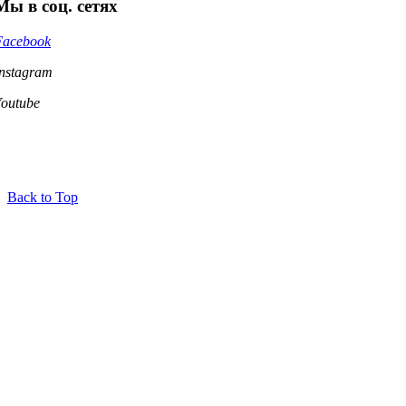
Мы в соц. сетях
Facebook
Instagram
Youtube
Back to Top