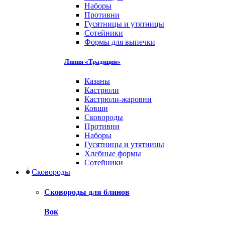
Наборы
Противни
Гусятницы и утятницы
Сотейники
Формы для выпечки
Линия «Традиция»
Казаны
Кастрюли
Кастрюли-жаровни
Ковши
Сковороды
Противни
Наборы
Гусятницы и утятницы
Хлебные формы
Сотейники
Сковороды
Сковороды для блинов
Вок