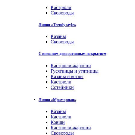
Кастрюли
Сковороды
Линия «Trendy style»
Казаны
Сковороды
С внешним декоративным покрытием
Кастрюли-жаровни
Гусятницы и утятницы
Казаны и котлы
Кастрюли
Сотейники
Линия «Мраморная»
Казаны
Кастрюли
Ковши
Кастрюли-жаровни
Сковороды