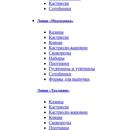
Кастрюли
Сотейники
Линия «Мраморная»
Казаны
Кастрюли
Ковши
Кастрюли-жаровни
Сковороды
Наборы
Противни
Гусятницы и утятницы
Сотейники
Формы для выпечки
Линия «Традиция»
Казаны
Кастрюли
Кастрюли-жаровни
Ковши
Сковороды
Противни