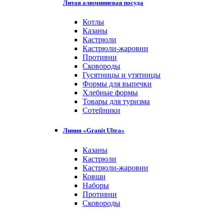
Литая алюминиевая посуда
Котлы
Казаны
Кастрюли
Кастрюли-жаровни
Противни
Сковороды
Гусятницы и утятницы
Формы для выпечки
Хлебные формы
Товары для туризма
Сотейники
Линия «Granit Ultra»
Казаны
Кастрюли
Кастрюли-жаровни
Ковши
Наборы
Противни
Сковороды