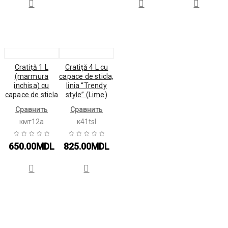
Cratiță 1 L
Cratiță 4 L cu
(marmura
сapace de sticla,
inchisa) cu
linia “Trendy
сapace de sticla
style” (Lime)
Сравнить
Сравнить
кмт12а
к41tsl
650.00
MDL
825.00
MDL