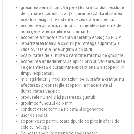
grosimea semnificativă a pereților și a fundului exclude
deformarea corpului cratiței, garantează durabilitatea
acestuia, asigură rezistența necesară a acoperirii;
acoperirea durabilă, întărită cu minerale superdure de
nouă generație, similare cu diamantul;
acoperire antiaderentă fără aderență ecologică PFOA
repartizarea ideală a căldurii pe întreaga suprafață a
vaselor, retenția îndelungată a căldurii;
posibilitatea de a utiliza o cantitate minimă de grăsime;
acoperirea antiaderentă se aplică prin pulverizare, ceea
ce garantează o durabilitate excepțională a acoperirii în
timpul exploatării;
mici zgârieturi și mici abraziuni pe suprafața cratiței nu
afectează proprietățile acoperirii antiaderente și
durabilitatea vaselor;
produsele nu ard și își păstrează gustul;
grosimea fundului de 6 mm;
conductivitate termică ridicată și ergonomie;
ușor de spălat;
se potrivește pentru toate tipurile de plite în afară de
cele cu inducție;
Se poate spăla în mașina de spălat vase;