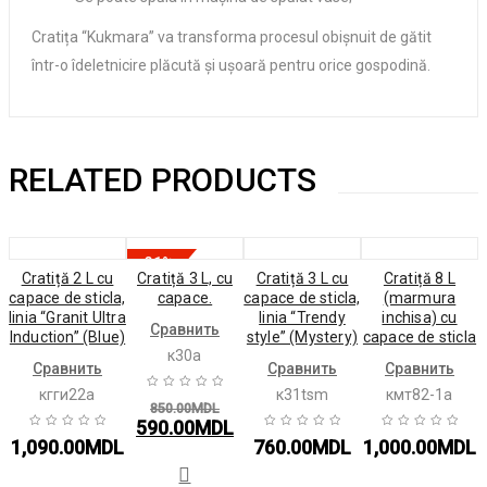
Cratița “Kukmara” va transforma procesul obișnuit de gătit
într-o îdeletnicire plăcută și ușoară pentru orice gospodină.
RELATED PRODUCTS
-31%
Cratiță 2 L cu
Cratiță 3 L, cu
Cratiță 3 L cu
Cratiță 8 L
capace de sticla,
сapace.
сapace de sticla,
(marmura
linia “Granit Ultra
linia “Trendy
inchisa) cu
Сравнить
Induction” (Blue)
style” (Mystery)
сapace de sticla
к30а
Сравнить
Сравнить
Сравнить
кгги22а
к31tsm
кмт82-1а
Original
850.00
MDL
590.00
MDL
price
Current
1,090.00
MDL
760.00
MDL
1,000.00
MDL
was:
price
850.00MDL.
is:
590.00MDL.