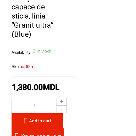
capace de
sticla, linia
“Granit ultra”
(Blue)
In Stock
Availability:
Sku:
кгг62а
1,380.00
MDL
Add to cart
Купить в один клик