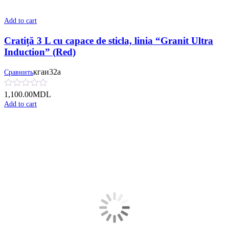
Add to cart
Cratiță 3 L cu capace de sticla, linia “Granit Ultra
Induction” (Red)
кгаи32а
Сравнить
1,100.00
MDL
Add to cart