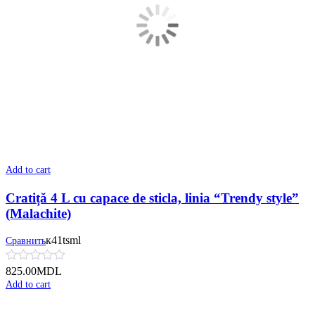
Add to cart
Cratiță 4 L cu сapace de sticla, linia “Trendy style”
(Malachite)
к41tsml
Сравнить
825.00
MDL
Add to cart