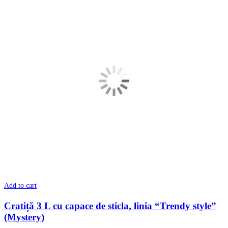
Add to cart
Cratiță 3 L cu сapace de sticla, linia “Trendy style”
(Mystery)