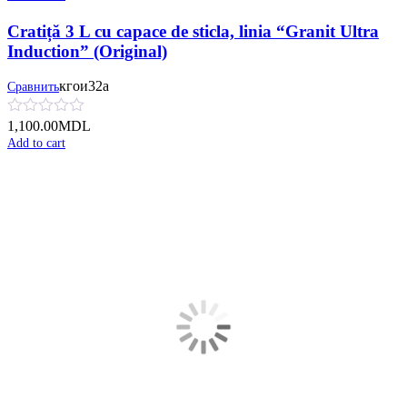
Cratiță 3 L cu capace de sticla, linia “Granit Ultra
Induction” (Original)
кгои32а
Сравнить
1,100.00
MDL
Add to cart