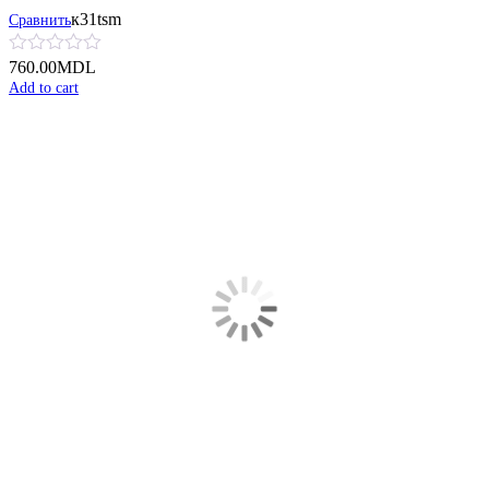
к31tsm
Сравнить
760.00
MDL
Add to cart