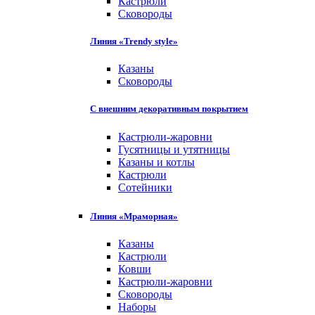
Кастрюли
Сковороды
Линия «Trendy style»
Казаны
Сковороды
С внешним декоративным покрытием
Кастрюли-жаровни
Гусятницы и утятницы
Казаны и котлы
Кастрюли
Сотейники
Линия «Мраморная»
Казаны
Кастрюли
Ковши
Кастрюли-жаровни
Сковороды
Наборы