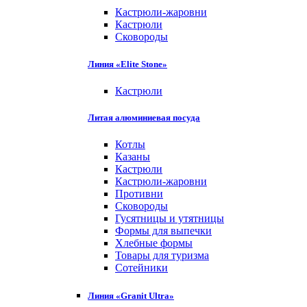
Кастрюли-жаровни
Кастрюли
Сковороды
Линия «Elite Stone»
Кастрюли
Литая алюминиевая посуда
Котлы
Казаны
Кастрюли
Кастрюли-жаровни
Противни
Сковороды
Гусятницы и утятницы
Формы для выпечки
Хлебные формы
Товары для туризма
Сотейники
Линия «Granit Ultra»