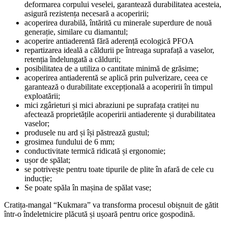
deformarea corpului veselei, garantează durabilitatea acesteia,
asigură rezistența necesară a acoperirii;
acoperirea durabilă, întărită cu minerale superdure de nouă
generație, similare cu diamantul;
acoperire antiaderentă fără aderență ecologică PFOA
repartizarea ideală a căldurii pe întreaga suprafață a vaselor,
retenția îndelungată a căldurii;
posibilitatea de a utiliza o cantitate minimă de grăsime;
acoperirea antiaderentă se aplică prin pulverizare, ceea ce
garantează o durabilitate excepțională a acoperirii în timpul
exploatării;
mici zgârieturi și mici abraziuni pe suprafața cratiței nu
afectează proprietățile acoperirii antiaderente și durabilitatea
vaselor;
produsele nu ard și își păstrează gustul;
grosimea fundului de 6 mm;
conductivitate termică ridicată și ergonomie;
ușor de spălat;
se potrivește pentru toate tipurile de plite în afară de cele cu
inducție;
Se poate spăla în mașina de spălat vase;
Cratița-mangal “Kukmara” va transforma procesul obișnuit de gătit
într-o îndeletnicire plăcută și ușoară pentru orice gospodină.