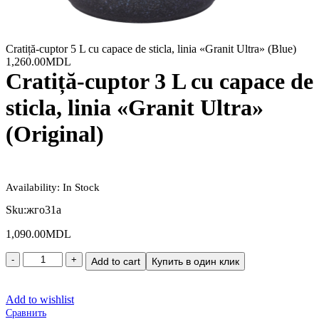
Cratiță-cuptor 5 L cu сapace de sticla, linia «Granit Ultra» (Blue)
1,260.00
MDL
Cratiță-cuptor 3 L cu сapace de
sticla, linia «Granit Ultra»
(Original)
Availability:
In Stock
Sku:
жго31а
1,090.00
MDL
Add to cart
Купить в один клик
Add to wishlist
Сравнить