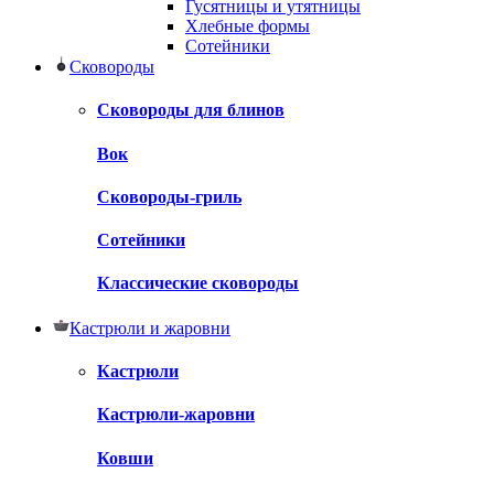
Гусятницы и утятницы
Хлебные формы
Сотейники
Сковороды
Сковороды для блинов
Вок
Сковороды-гриль
Сотейники
Классические сковороды
Кастрюли и жаровни
Кастрюли
Кастрюли-жаровни
Ковши