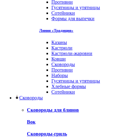
Противни
Гусятницы и утятницы
Сотейники
Формы для выпечки
Линия «Традиция»
Казаны
Кастрюли
Кастрюли-жаровни
Ковши
Сковороды
Противни
Наборы
Гусятницы и утятницы
Хлебные формы
Сотейники
Сковороды
Сковороды для блинов
Вок
Сковороды-гриль