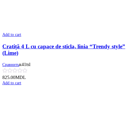
Add to cart
Cratiță 4 L cu сapace de sticla, linia “Trendy style”
(Lime)
к41tsl
Сравнить
825.00
MDL
Add to cart