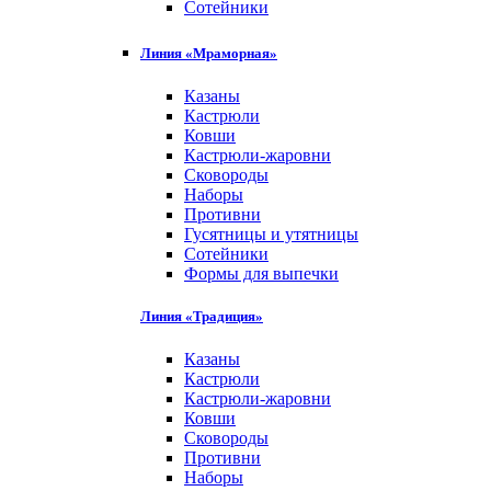
Сотейники
Линия «Мраморная»
Казаны
Кастрюли
Ковши
Кастрюли-жаровни
Сковороды
Наборы
Противни
Гусятницы и утятницы
Сотейники
Формы для выпечки
Линия «Традиция»
Казаны
Кастрюли
Кастрюли-жаровни
Ковши
Сковороды
Противни
Наборы