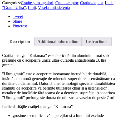
Categories:
Cratite și mangaluri
,
Cratite-cuptor
,
Cratite-cuptor
,
Linia
”Granit Ultra”
,
Linii
,
Vesela antiaderenta
Tweet
Share
Pinterest
Description
Additional information
Instructions
Cratița-mangal “Kukmara” este fabricată din aluminiu turnat sub
presiune cu o acoperire unică ultra-durabilă antiaderentă „Ultra
granit”.
”Ultra granit” este o acoperire inovatoare incredibil de durabilă,
întărită cu o nouă generație de minerale super dure, asemănătoare ca
duritate cu diamantul. Datorită unei tehnologii speciale, durabilitatea
stratului de acoperire vă permite utilizarea chiar și a ustensilelor
metalice de bucătărie fără teama de a deteriora suprafața. Acoperirea
”Ultra granit” prelungește durata de utilizare a vaselor de peste 7 ori!
Particularitățile cratiței-mangal “Kukmara”
grosimea semnificativă a pereților și a fundului exclude