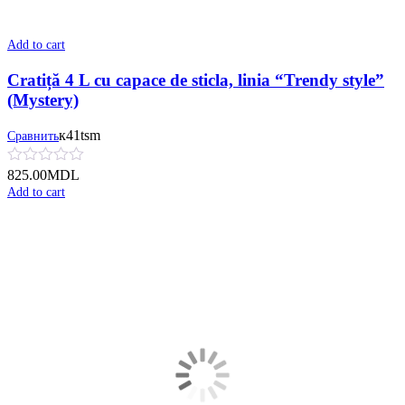
Add to cart
Cratiță 4 L cu сapace de sticla, linia “Trendy style”
(Mystery)
к41tsm
Сравнить
825.00
MDL
Add to cart