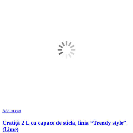
Add to cart
Cratiță 2 L cu сapace de sticla, linia “Trendy style”
(Lime)