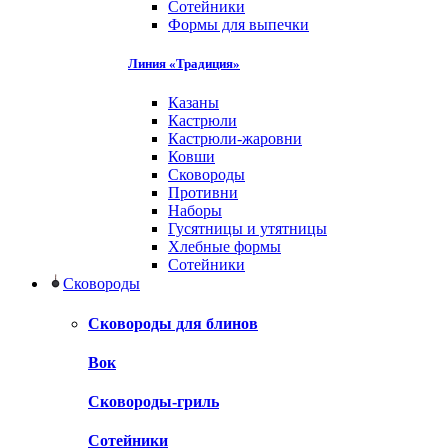
Сотейники
Формы для выпечки
Линия «Традиция»
Казаны
Кастрюли
Кастрюли-жаровни
Ковши
Сковороды
Противни
Наборы
Гусятницы и утятницы
Хлебные формы
Сотейники
Сковороды
Сковороды для блинов
Вок
Сковороды-гриль
Сотейники