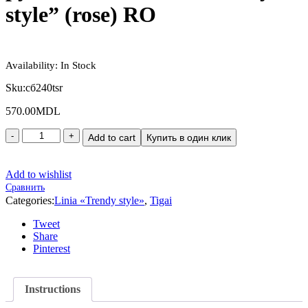
style” (rose) RO
Availability:
In Stock
Sku:
сб240tsr
570.00
MDL
Add to cart
Купить в один клик
Add to wishlist
Сравнить
Categories:
Linia «Trendy style»
,
Tigai
Tweet
Share
Pinterest
Instructions