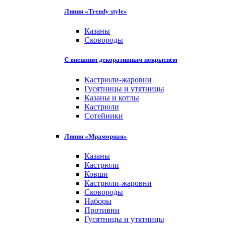
Линия «Trendy style»
Казаны
Сковороды
С внешним декоративным покрытием
Кастрюли-жаровни
Гусятницы и утятницы
Казаны и котлы
Кастрюли
Сотейники
Линия «Мраморная»
Казаны
Кастрюли
Ковши
Кастрюли-жаровни
Сковороды
Наборы
Противни
Гусятницы и утятницы