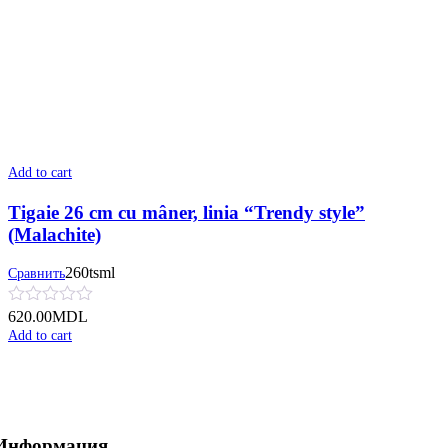
Add to cart
Tigaie 26 cm cu mâner, linia “Trendy style”
(Malachite)
260tsml
Сравнить
620.00
MDL
Add to cart
Информация