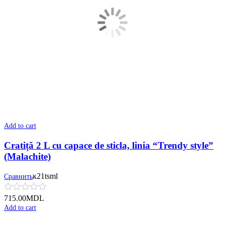
Add to cart
Cratiță 2 L cu сapace de sticla, linia “Trendy style”
(Malachite)
к21tsml
Сравнить
715.00
MDL
Add to cart