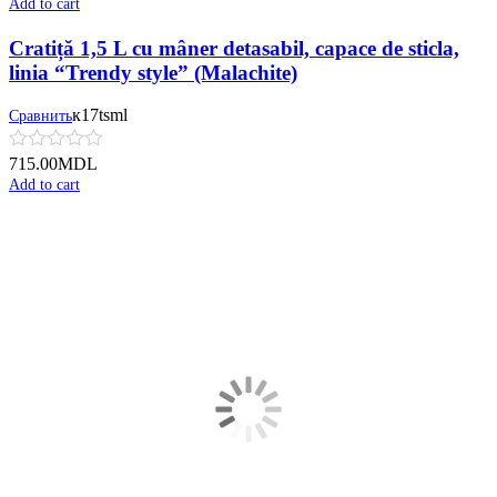
Add to cart
Cratiță 1,5 L cu mâner detasabil, сapace de sticla,
linia “Trendy style” (Malachite)
к17tsml
Сравнить
715.00
MDL
Add to cart