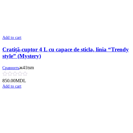
Add to cart
Cratiță-cuptor 4 L cu сapace de sticla, linia “Trendy
style” (Mystery)
ж41tsm
Сравнить
850.00
MDL
Add to cart