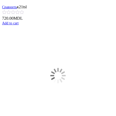
к21tsl
Сравнить
720.00
MDL
Add to cart