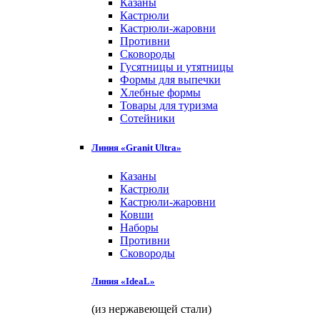
Казаны
Кастрюли
Кастрюли-жаровни
Противни
Сковороды
Гусятницы и утятницы
Формы для выпечки
Хлебные формы
Товары для туризма
Сотейники
Линия «Granit Ultra»
Казаны
Кастрюли
Кастрюли-жаровни
Ковши
Наборы
Противни
Сковороды
Линия «IdeaL»
(из нержавеющей стали)