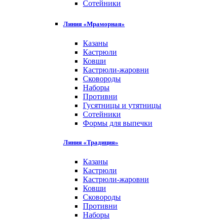
Сотейники
Линия «Мраморная»
Казаны
Кастрюли
Ковши
Кастрюли-жаровни
Сковороды
Наборы
Противни
Гусятницы и утятницы
Сотейники
Формы для выпечки
Линия «Традиция»
Казаны
Кастрюли
Кастрюли-жаровни
Ковши
Сковороды
Противни
Наборы