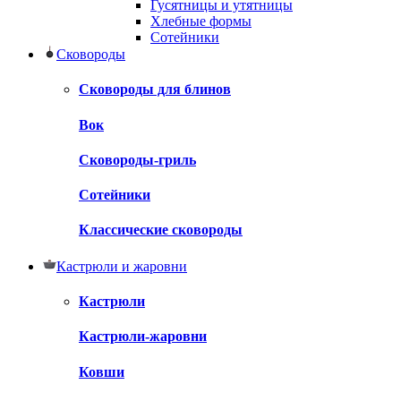
Гусятницы и утятницы
Хлебные формы
Сотейники
Сковороды
Сковороды для блинов
Вок
Сковороды-гриль
Сотейники
Классические сковороды
Кастрюли и жаровни
Кастрюли
Кастрюли-жаровни
Ковши