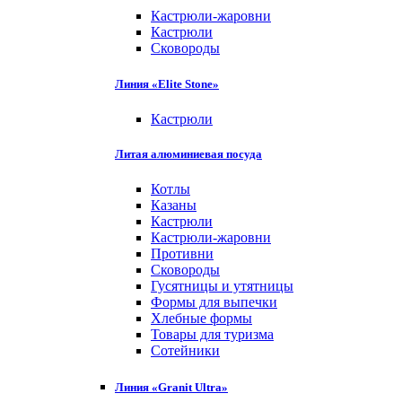
Кастрюли-жаровни
Кастрюли
Сковороды
Линия «Elite Stone»
Кастрюли
Литая алюминиевая посуда
Котлы
Казаны
Кастрюли
Кастрюли-жаровни
Противни
Сковороды
Гусятницы и утятницы
Формы для выпечки
Хлебные формы
Товары для туризма
Сотейники
Линия «Granit Ultra»