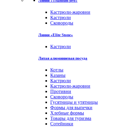
Линия «Titanium pro»
Кастрюли-жаровни
Кастрюли
Сковороды
Линия «Elite Stone»
Кастрюли
Литая алюминиевая посуда
Котлы
Казаны
Кастрюли
Кастрюли-жаровни
Противни
Сковороды
Гусятницы и утятницы
Формы для выпечки
Хлебные формы
Товары для туризма
Сотейники