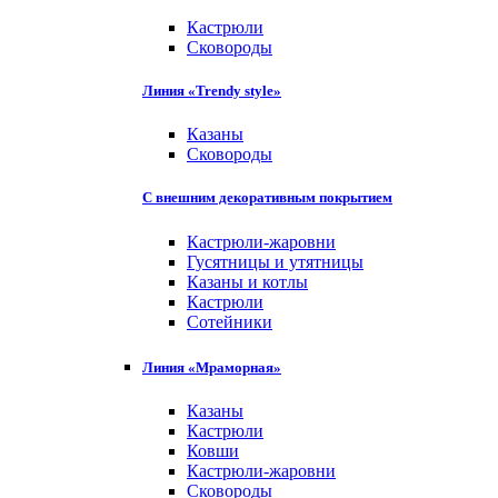
Кастрюли
Сковороды
Линия «Trendy style»
Казаны
Сковороды
С внешним декоративным покрытием
Кастрюли-жаровни
Гусятницы и утятницы
Казаны и котлы
Кастрюли
Сотейники
Линия «Мраморная»
Казаны
Кастрюли
Ковши
Кастрюли-жаровни
Сковороды