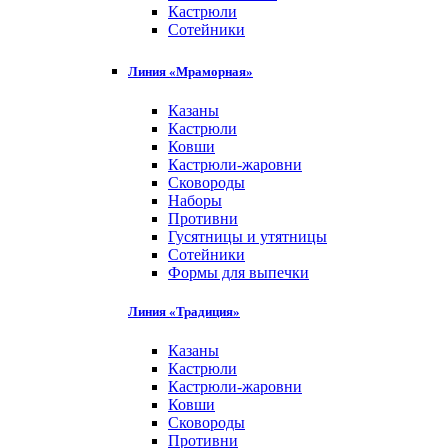
Кастрюли
Сотейники
Линия «Мраморная»
Казаны
Кастрюли
Ковши
Кастрюли-жаровни
Сковороды
Наборы
Противни
Гусятницы и утятницы
Сотейники
Формы для выпечки
Линия «Традиция»
Казаны
Кастрюли
Кастрюли-жаровни
Ковши
Сковороды
Противни