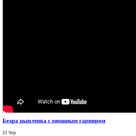
Бедра цыпленка с овощным гарниром
21
Sep