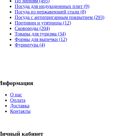
По линиям (495)
Посуда для индукционных плит (9)
Посуда из нержавеющей стали (8)
Посуда с антипригарным покрытием (293)
Противни и утятницы (12)
Сковороды (204)
Товары для туризма (34)
Формы для выпечки (12)
Фурнитура (4)
Информация
О нас
Оплата
Доставка
Контакты
Личный кабинет