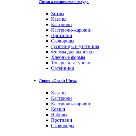
Литая алюминиевая посуда
Котлы
Казаны
Кастрюли
Кастрюли-жаровни
Противни
Сковороды
Гусятницы и утятницы
Формы для выпечки
Хлебные формы
Товары для туризма
Сотейники
Линия «Granit Ultra»
Казаны
Кастрюли
Кастрюли-жаровни
Ковши
Наборы
Противни
Сковороды