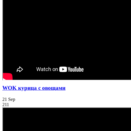
WOK курица с овощами
21
Sep
211