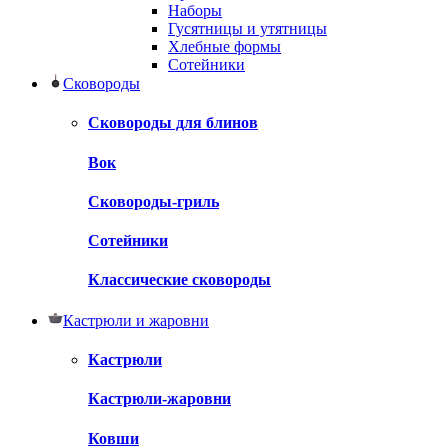
Наборы
Гусятницы и утятницы
Хлебные формы
Сотейники
Сковороды
Сковороды для блинов
Вок
Сковороды-гриль
Сотейники
Классические сковороды
Кастрюли и жаровни
Кастрюли
Кастрюли-жаровни
Ковши