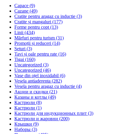
Capace (9)
Cazane (49)
Cratite pentru aragaz cu inductie (3)
Cratite și mangaluri (177)
Forme pentru copt (13)
Linii (434)
Mărfuri pentru turism (31)
Promoții și reduceri (14)
Seturi (3)
Tavi și oale pentru rate (16)
Tigai (160)
Uncategorized (3)
Uncategorized (46)
Vase din oțel inoxidabil (6)
Vesela antiaderenta (282)
Vesela pentru aragaz cu inductie (4)
Акции и скидки (21)
Казаны и котлы (49)
Кастрюли (8)
Кастрюли (1)
Кастрюли для индукционных плит (3)
Кастрюли и жаровни (200)
Крышки (9)
Наборы (3)