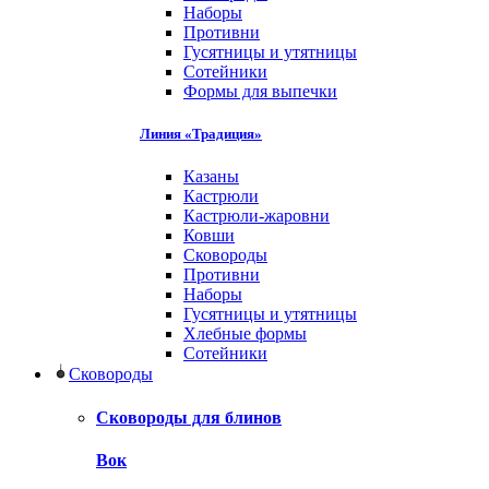
Наборы
Противни
Гусятницы и утятницы
Сотейники
Формы для выпечки
Линия «Традиция»
Казаны
Кастрюли
Кастрюли-жаровни
Ковши
Сковороды
Противни
Наборы
Гусятницы и утятницы
Хлебные формы
Сотейники
Сковороды
Сковороды для блинов
Вок