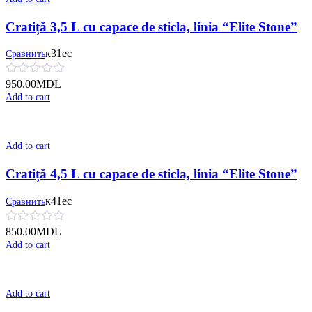
Cratiță 3,5 L cu сapace de sticla, linia “Elite Stone”
к31ес
Сравнить
950.00
MDL
Add to cart
Add to cart
Cratiță 4,5 L cu сapace de sticla, linia “Elite Stone”
к41ес
Сравнить
850.00
MDL
Add to cart
Add to cart