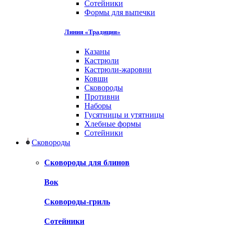
Сотейники
Формы для выпечки
Линия «Традиция»
Казаны
Кастрюли
Кастрюли-жаровни
Ковши
Сковороды
Противни
Наборы
Гусятницы и утятницы
Хлебные формы
Сотейники
Сковороды
Сковороды для блинов
Вок
Сковороды-гриль
Сотейники