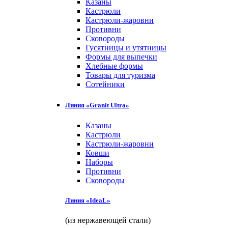
Казаны
Кастрюли
Кастрюли-жаровни
Противни
Сковороды
Гусятницы и утятницы
Формы для выпечки
Хлебные формы
Товары для туризма
Сотейники
Линия «Granit Ultra»
Казаны
Кастрюли
Кастрюли-жаровни
Ковши
Наборы
Противни
Сковороды
Линия «IdeaL»
(из нержавеющей стали)