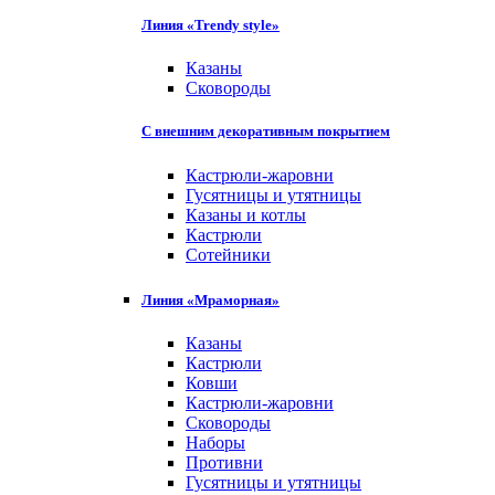
Линия «Trendy style»
Казаны
Сковороды
С внешним декоративным покрытием
Кастрюли-жаровни
Гусятницы и утятницы
Казаны и котлы
Кастрюли
Сотейники
Линия «Мраморная»
Казаны
Кастрюли
Ковши
Кастрюли-жаровни
Сковороды
Наборы
Противни
Гусятницы и утятницы