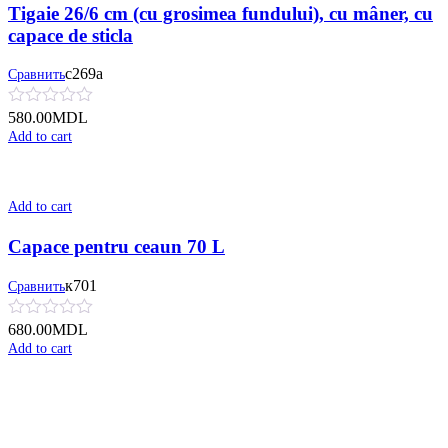
Tigaie 26/6 cm (cu grosimea fundului), cu mâner, cu
сapace de sticla
с269а
Сравнить
580.00
MDL
Add to cart
Add to cart
Capace pentru ceaun 70 L
к701
Сравнить
680.00
MDL
Add to cart