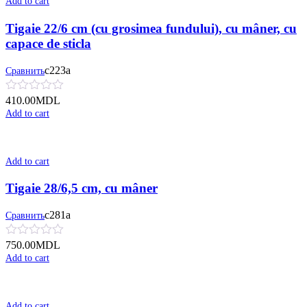
Add to cart
Tigaie 22/6 cm (cu grosimea fundului), cu mâner, cu
сapace de sticla
с223а
Сравнить
410.00
MDL
Add to cart
Add to cart
Tigaie 28/6,5 cm, cu mâner
с281а
Сравнить
750.00
MDL
Add to cart
Add to cart