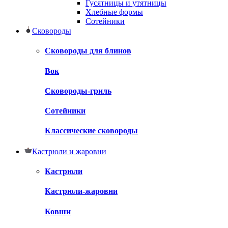
Гусятницы и утятницы
Хлебные формы
Сотейники
Сковороды
Сковороды для блинов
Вок
Сковороды-гриль
Сотейники
Классические сковороды
Кастрюли и жаровни
Кастрюли
Кастрюли-жаровни
Ковши