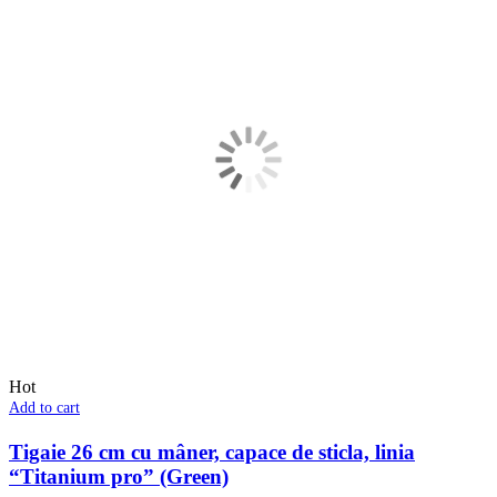
Hot
Add to cart
Tigaie 26 cm cu mâner, сapace de sticla, linia
“Titanium pro” (Green)