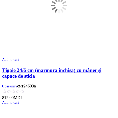
Add to cart
Tigaie 24/6 cm (marmura inchisa) cu mâner și
сapace de sticla
смт24603а
Сравнить
815.00
MDL
Add to cart