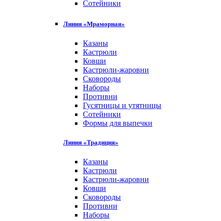
Сотейники
Линия «Мраморная»
Казаны
Кастрюли
Ковши
Кастрюли-жаровни
Сковороды
Наборы
Противни
Гусятницы и утятницы
Сотейники
Формы для выпечки
Линия «Традиция»
Казаны
Кастрюли
Кастрюли-жаровни
Ковши
Сковороды
Противни
Наборы