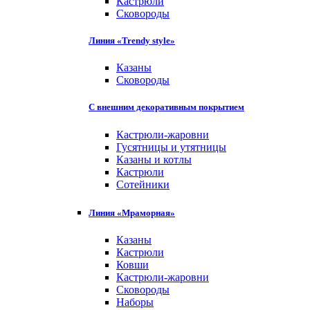
Кастрюли
Сковороды
Линия «Trendy style»
Казаны
Сковороды
С внешним декоративным покрытием
Кастрюли-жаровни
Гусятницы и утятницы
Казаны и котлы
Кастрюли
Сотейники
Линия «Мраморная»
Казаны
Кастрюли
Ковши
Кастрюли-жаровни
Сковороды
Наборы