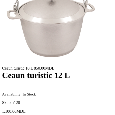
Ceaun turistic 10 L
850.00
MDL
Ceaun turistic 12 L
Availability:
In Stock
Sku:
кп120
1,100.00
MDL