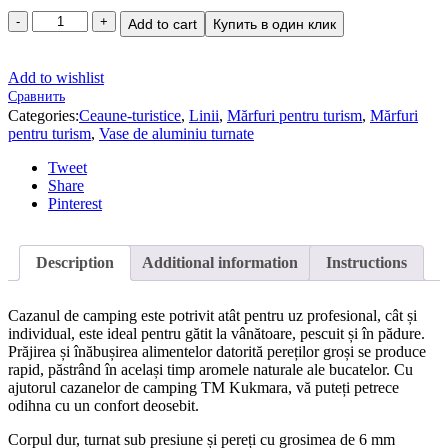
Add to cart
Купить в один клик
Add to wishlist
Сравнить
Categories:
Ceaune-turistice
,
Linii
,
Mărfuri pentru turism
,
Mărfuri
pentru turism
,
Vase de aluminiu turnate
Tweet
Share
Pinterest
Description
Additional information
Instructions
Cazanul de camping este potrivit atât pentru uz profesional, cât și
individual, este ideal pentru gătit la vânătoare, pescuit și în pădure.
Prăjirea și înăbușirea alimentelor datorită pereților groși se produce
rapid, păstrând în același timp aromele naturale ale bucatelor. Cu
ajutorul cazanelor de camping TM Kukmara, vă puteți petrece
odihna cu un confort deosebit.
Corpul dur, turnat sub presiune și pereți cu grosimea de 6 mm