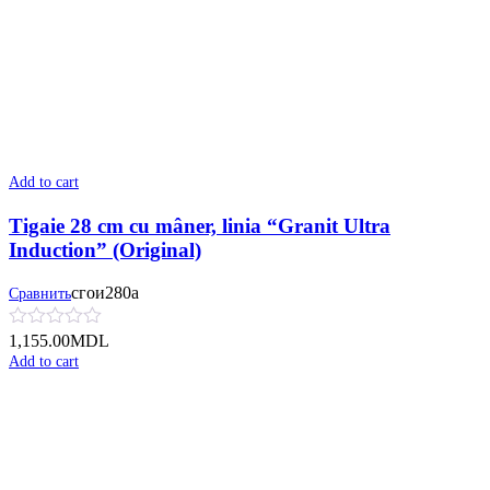
Add to cart
Tigaie 28 cm cu mâner, linia “Granit Ultra
Induction” (Original)
сгои280а
Сравнить
1,155.00
MDL
Add to cart