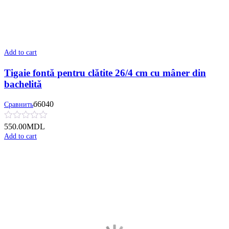
Add to cart
Tigaie fontă pentru clătite 26/4 cm cu mâner din
bachelită
б6040
Сравнить
550.00
MDL
Add to cart