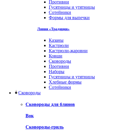
Противни
Гусятницы и утятницы
Сотейники
Формы для выпечки
Линия «Традиция»
Казаны
Кастрюли
Кастрюли-жаровни
Ковши
Сковороды
Противни
Наборы
Гусятницы и утятницы
Хлебные формы
Сотейники
Сковороды
Сковороды для блинов
Вок
Сковороды-гриль