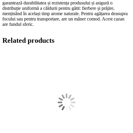
garantează durabilitatea și rezistența produsului și asigură o
distribuție uniformă a căldurii pentru gătit: fierbere și prăjire,
menținând în același timp arome naturale. Pentru agățarea deasupra
focului sau pentru transportare, are un mâner comod. Acest cazan
are fundul sferic.
Related products