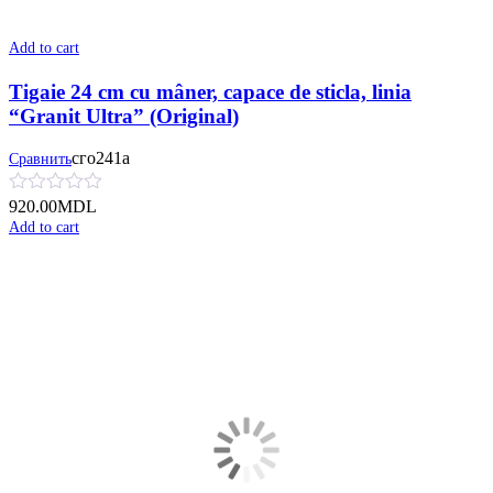
Add to cart
Tigaie 24 cm cu mâner, сapace de sticla, linia
“Granit Ultra” (Original)
сго241а
Сравнить
920.00
MDL
Add to cart