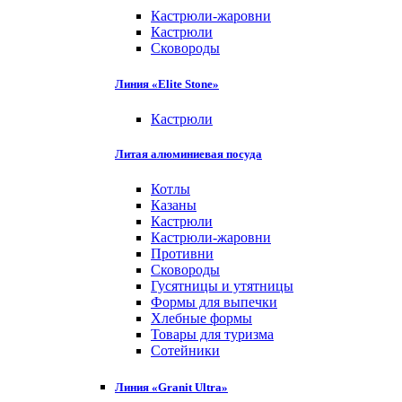
Кастрюли-жаровни
Кастрюли
Сковороды
Линия «Elite Stone»
Кастрюли
Литая алюминиевая посуда
Котлы
Казаны
Кастрюли
Кастрюли-жаровни
Противни
Сковороды
Гусятницы и утятницы
Формы для выпечки
Хлебные формы
Товары для туризма
Сотейники
Линия «Granit Ultra»