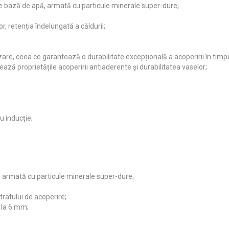
e bază de apă, armată cu particule minerale super-dure;
r, retenția îndelungată a căldurii;
re, ceea ce garantează o durabilitate excepțională a acoperirii în timpul
tează proprietățile acoperirii antiaderente și durabilitatea vaselor;
u inducție;
ă armată cu particule minerale super-dure;
ratului de acoperire;
 la 6 mm;