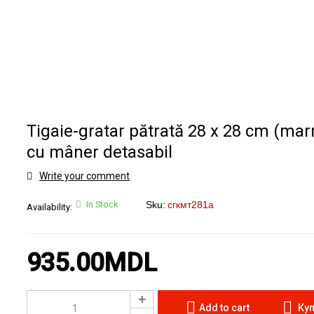
Tigaie-gratar pătrată 28 x 28 cm (mar
cu mâner detasabil
Write your comment
In Stock
Sku:
сгкмт281а
Availability:
935.00
MDL
Add to cart
Куп