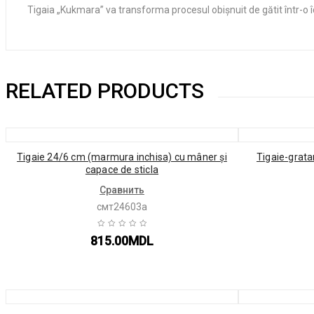
Tigaia „Kukmara” va transforma procesul obișnuit de gătit într-o î
RELATED PRODUCTS
Tigaie 24/6 cm (marmura inchisa) cu mâner și
Tigaie-grat
сapace de sticla
Сравнить
смт24603а
815.00
MDL