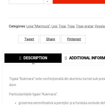
Categories:
Linia ”Marmură”
,
Linii
,
Tigai
,
Tigai
,
Tigai-gratar
,
Vesela
Tweet
Share
Pinterest
DESCRIPTION
ADDITIONAL INFORM
Tigaia ”Kukmara” este confecționată din aluminiu turnat sub pres
dure.
Particularitățile tigaei “Kukmara”:
grosimea semnificativă a pereților și a fundului exclude def