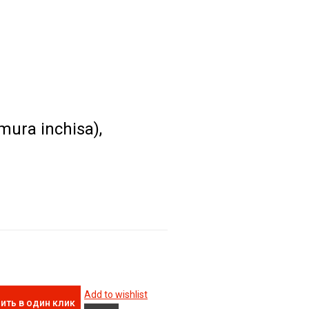
mura inchisa),
Add to wishlist
ить в один клик