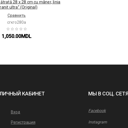
pătrată 28 x 28 cm cu mâner, linia
ranit ultra” (Original)
Сравнить
сгкго280а
1,050.00
MDL
ЛИЧНЫЙ КАБИНЕТ
МЫ В СОЦ. СЕТ
Facebook
Вход
Instagram
Регистрация