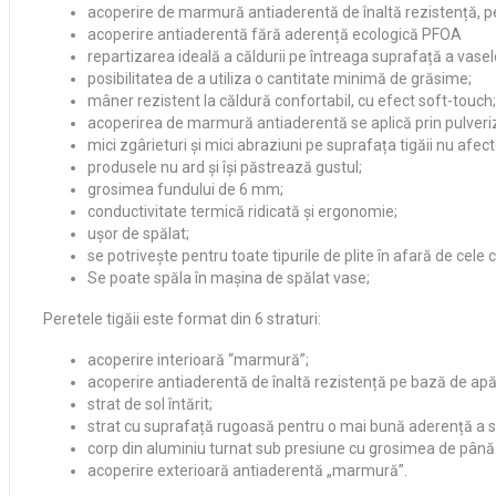
acoperire de marmură antiaderentă de înaltă rezistență, p
acoperire antiaderentă fără aderență ecologică PFOA
repartizarea ideală a căldurii pe întreaga suprafață a vaselo
posibilitatea de a utiliza o cantitate minimă de grăsime;
mâner rezistent la căldură confortabil, cu efect soft-touch;
acoperirea de marmură antiaderentă se aplică prin pulveriza
mici zgârieturi și mici abraziuni pe suprafața tigăii nu afec
produsele nu ard și își păstrează gustul;
grosimea fundului de 6 mm;
conductivitate termică ridicată și ergonomie;
ușor de spălat;
se potrivește pentru toate tipurile de plite în afară de cele c
Se poate spăla în mașina de spălat vase;
Peretele tigăii este format din 6 straturi:
acoperire interioară “marmură”;
acoperire antiaderentă de înaltă rezistență pe bază de ap
strat de sol întărit;
strat cu suprafață rugoasă pentru o mai bună aderență a st
corp din aluminiu turnat sub presiune cu grosimea de până
acoperire exterioară antiaderentă „marmură”.