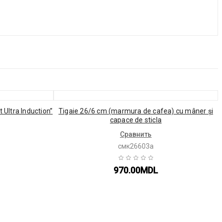
t Ultra Induction”
Tigaie 26/6 cm (marmura de cafea) cu mâner și
сapace de sticla
Сравнить
смк26603а
970.00
MDL