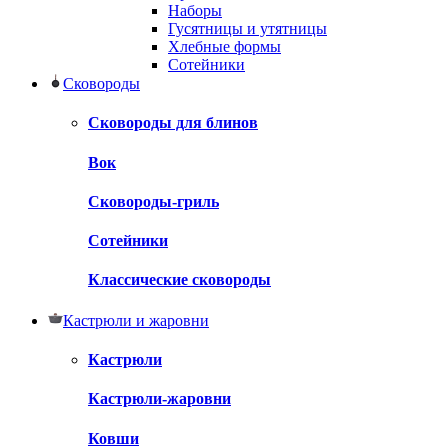
Наборы
Гусятницы и утятницы
Хлебные формы
Сотейники
Сковороды
Сковороды для блинов
Вок
Сковороды-гриль
Сотейники
Классические сковороды
Кастрюли и жаровни
Кастрюли
Кастрюли-жаровни
Ковши