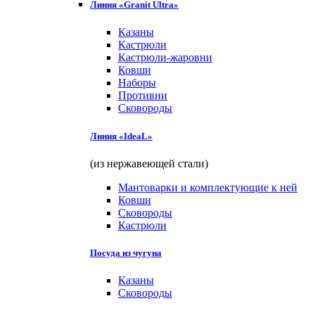
Линия «Granit Ultra»
Казаны
Кастрюли
Кастрюли-жаровни
Ковши
Наборы
Противни
Сковороды
Линия «IdeaL»
(из нержавеющей стали)
Мантоварки и комплектующие к ней
Ковши
Сковороды
Кастрюли
Посуда из чугуна
Казаны
Сковороды