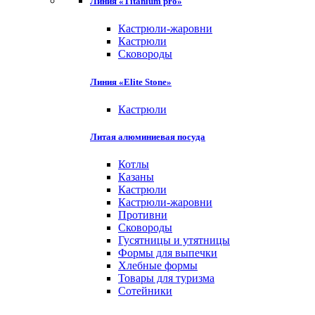
Линия «Titanium pro»
Кастрюли-жаровни
Кастрюли
Сковороды
Линия «Elite Stone»
Кастрюли
Литая алюминиевая посуда
Котлы
Казаны
Кастрюли
Кастрюли-жаровни
Противни
Сковороды
Гусятницы и утятницы
Формы для выпечки
Хлебные формы
Товары для туризма
Сотейники