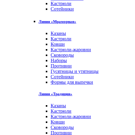
Кастрюли
Сотейники
Линия «Мраморная»
Казаны
Кастрюли
Ковши
Кастрюли-жаровни
Сковороды
Наборы
Противни
Гусятницы и утятницы
Сотейники
Формы для выпечки
Линия «Традиция»
Казаны
Кастрюли
Кастрюли-жаровни
Ковши
Сковороды
Противни