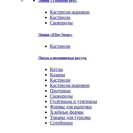
Линия «Titanium pro»
Кастрюли-жаровни
Кастрюли
Сковороды
Линия «Elite Stone»
Кастрюли
Литая алюминиевая посуда
Котлы
Казаны
Кастрюли
Кастрюли-жаровни
Противни
Сковороды
Гусятницы и утятницы
Формы для выпечки
Хлебные формы
Товары для туризма
Сотейники