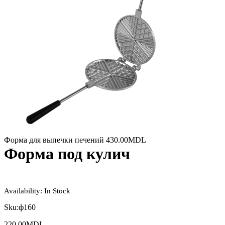
Форма для выпечки печений
430.00
MDL
Форма под кулич
Availability:
In Stock
Sku:
ф160
220.00
MDL