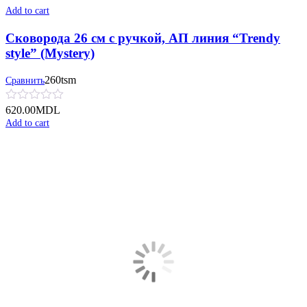
Add to cart
Сковорода 26 см с ручкой, АП линия “Trendy
style” (Mystery)
260tsm
Сравнить
620.00
MDL
Add to cart