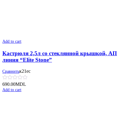
Add to cart
Кастрюля 2,5л со стеклянной крышкой, АП
линия “Elite Stone”
к21ес
Сравнить
690.00
MDL
Add to cart