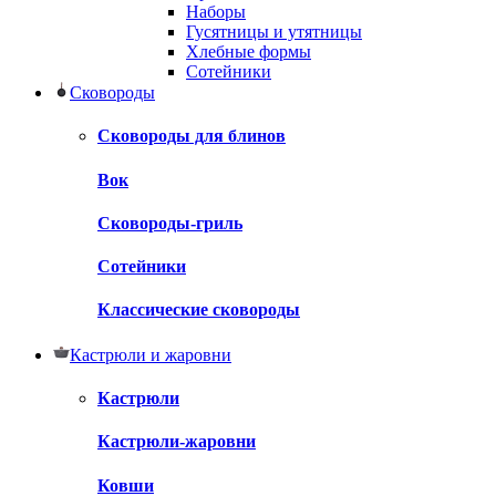
Наборы
Гусятницы и утятницы
Хлебные формы
Сотейники
Сковороды
Сковороды для блинов
Вок
Сковороды-гриль
Сотейники
Классические сковороды
Кастрюли и жаровни
Кастрюли
Кастрюли-жаровни
Ковши