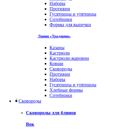
Наборы
Противни
Гусятницы и утятницы
Сотейники
Формы для выпечки
Линия «Традиция»
Казаны
Кастрюли
Кастрюли-жаровни
Ковши
Сковороды
Противни
Наборы
Гусятницы и утятницы
Хлебные формы
Сотейники
Сковороды
Сковороды для блинов
Вок