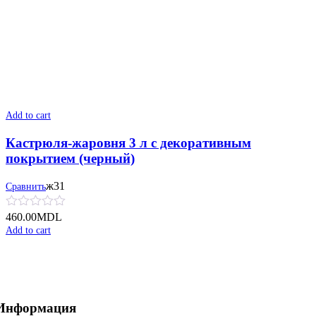
Add to cart
Кастрюля-жаровня 3 л с декоративным
покрытием (черный)
ж31
Сравнить
460.00
MDL
Add to cart
Информация