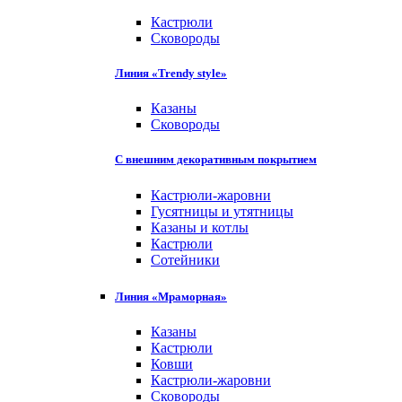
Кастрюли
Сковороды
Линия «Trendy style»
Казаны
Сковороды
С внешним декоративным покрытием
Кастрюли-жаровни
Гусятницы и утятницы
Казаны и котлы
Кастрюли
Сотейники
Линия «Мраморная»
Казаны
Кастрюли
Ковши
Кастрюли-жаровни
Сковороды