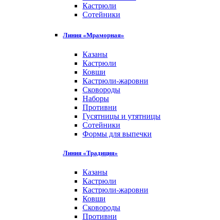
Кастрюли
Сотейники
Линия «Мраморная»
Казаны
Кастрюли
Ковши
Кастрюли-жаровни
Сковороды
Наборы
Противни
Гусятницы и утятницы
Сотейники
Формы для выпечки
Линия «Традиция»
Казаны
Кастрюли
Кастрюли-жаровни
Ковши
Сковороды
Противни