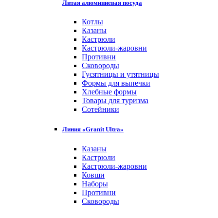
Литая алюминиевая посуда
Котлы
Казаны
Кастрюли
Кастрюли-жаровни
Противни
Сковороды
Гусятницы и утятницы
Формы для выпечки
Хлебные формы
Товары для туризма
Сотейники
Линия «Granit Ultra»
Казаны
Кастрюли
Кастрюли-жаровни
Ковши
Наборы
Противни
Сковороды