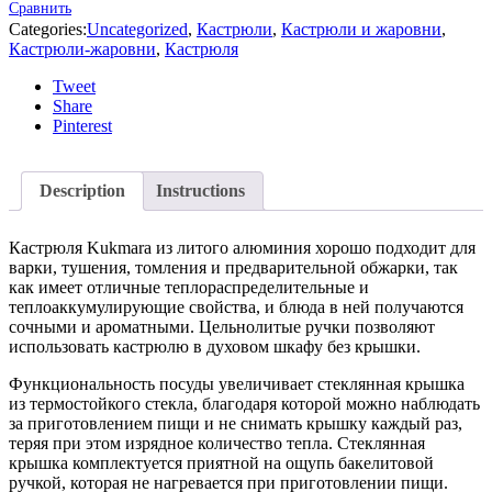
Сравнить
Categories:
Uncategorized
,
Кастрюли
,
Кастрюли и жаровни
,
Кастрюли-жаровни
,
Кастрюля
Tweet
Share
Pinterest
Description
Instructions
Кастрюля Kukmara из литого алюминия хорошо подходит для
варки, тушения, томления и предварительной обжарки, так
как имеет отличные теплораспределительные и
теплоаккумулирующие свойства, и блюда в ней получаются
сочными и ароматными. Цельнолитые ручки позволяют
использовать кастрюлю в духовом шкафу без крышки.
Функциональность посуды увеличивает стеклянная крышка
из термостойкого стекла, благодаря которой можно наблюдать
за приготовлением пищи и не снимать крышку каждый раз,
теряя при этом изрядное количество тепла. Стеклянная
крышка комплектуется приятной на ощупь бакелитовой
ручкой, которая не нагревается при приготовлении пищи.