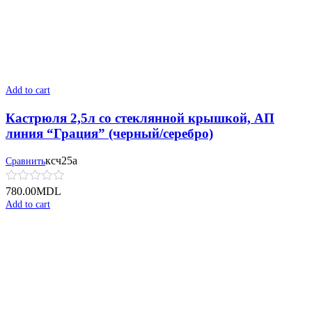
Add to cart
Кастрюля 2,5л со стеклянной крышкой, АП
линия “Грация” (черный/серебро)
ксч25а
Сравнить
780.00
MDL
Add to cart