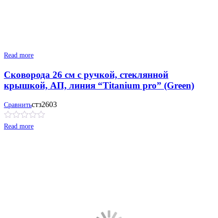
Read more
Сковорода 26 см с ручкой, стеклянной
крышкой, АП, линия “Titanium pro” (Green)
стз2603
Сравнить
Read more