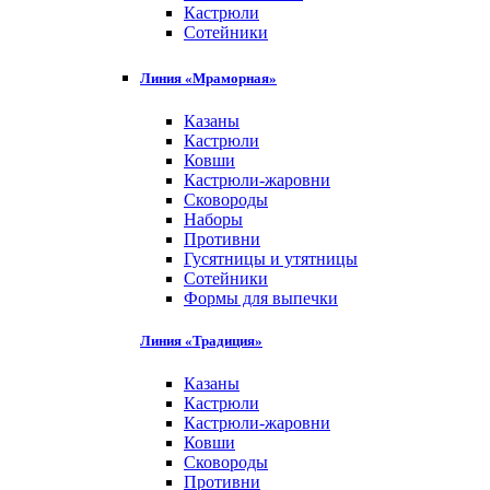
Кастрюли
Сотейники
Линия «Мраморная»
Казаны
Кастрюли
Ковши
Кастрюли-жаровни
Сковороды
Наборы
Противни
Гусятницы и утятницы
Сотейники
Формы для выпечки
Линия «Традиция»
Казаны
Кастрюли
Кастрюли-жаровни
Ковши
Сковороды
Противни