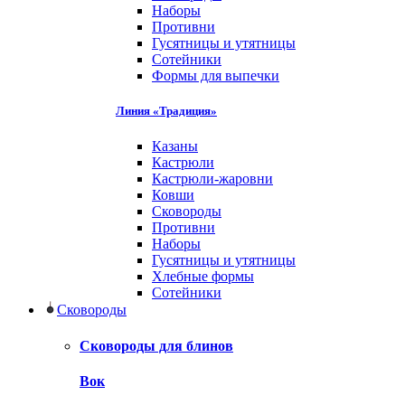
Наборы
Противни
Гусятницы и утятницы
Сотейники
Формы для выпечки
Линия «Традиция»
Казаны
Кастрюли
Кастрюли-жаровни
Ковши
Сковороды
Противни
Наборы
Гусятницы и утятницы
Хлебные формы
Сотейники
Сковороды
Сковороды для блинов
Вок