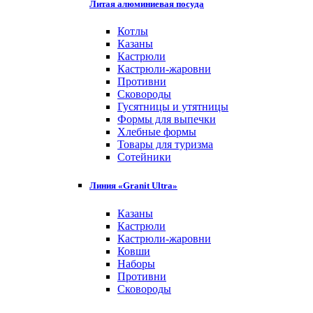
Литая алюминиевая посуда
Котлы
Казаны
Кастрюли
Кастрюли-жаровни
Противни
Сковороды
Гусятницы и утятницы
Формы для выпечки
Хлебные формы
Товары для туризма
Сотейники
Линия «Granit Ultra»
Казаны
Кастрюли
Кастрюли-жаровни
Ковши
Наборы
Противни
Сковороды