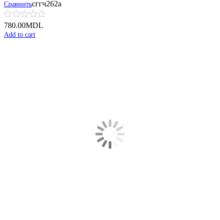
сггч262а
Сравнить
780.00
MDL
Add to cart