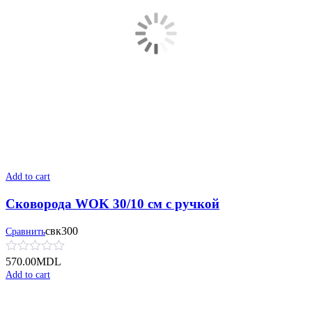
Add to cart
Сковорода WOK 30/10 см с ручкой
свк300
Сравнить
570.00
MDL
Add to cart