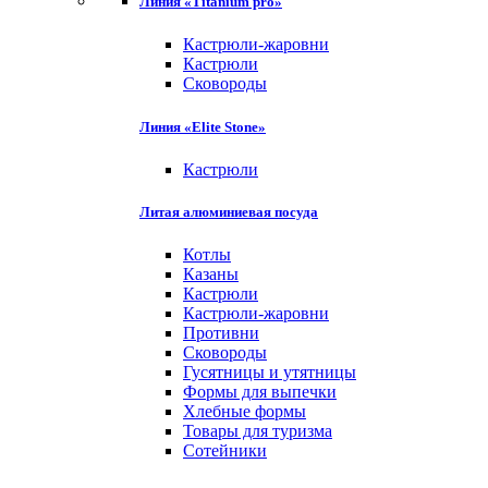
Линия «Titanium pro»
Кастрюли-жаровни
Кастрюли
Сковороды
Линия «Elite Stone»
Кастрюли
Литая алюминиевая посуда
Котлы
Казаны
Кастрюли
Кастрюли-жаровни
Противни
Сковороды
Гусятницы и утятницы
Формы для выпечки
Хлебные формы
Товары для туризма
Сотейники