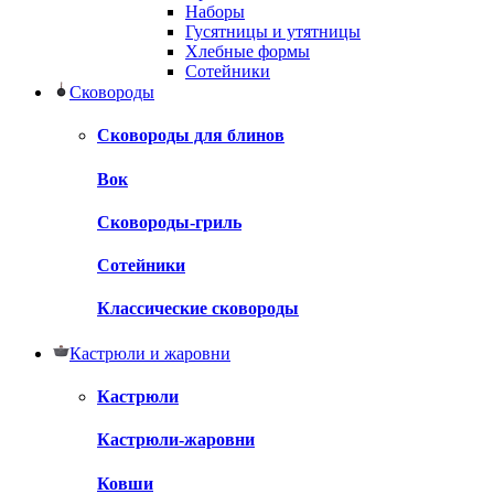
Наборы
Гусятницы и утятницы
Хлебные формы
Сотейники
Сковороды
Сковороды для блинов
Вок
Сковороды-гриль
Сотейники
Классические сковороды
Кастрюли и жаровни
Кастрюли
Кастрюли-жаровни
Ковши