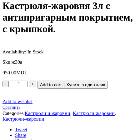
Кастрюля-жаровня 3л с
антипригарным покрытием,
с крышкой.
Availability:
In Stock
Sku:
ж30a
950.00
MDL
Add to cart
Купить в один клик
Add to wishlist
Сравнить
Categories:
Кастрюли и жаровни
,
Кастрюли-жаровни
,
Кастрюли-жаровни
Tweet
Share