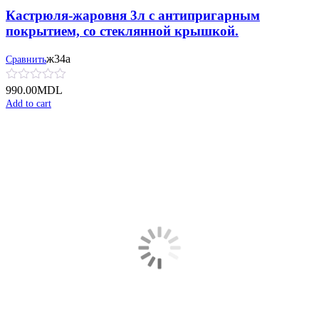
Кастрюля-жаровня 3л с антипригарным
покрытием, со стеклянной крышкой.
ж34а
Сравнить
990.00
MDL
Add to cart