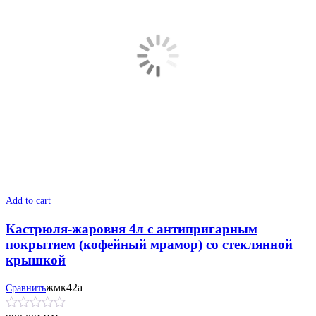
Add to cart
Кастрюля-жаровня 4л с антипригарным
покрытием (кофейный мрамор) со стеклянной
крышкой
жмк42а
Сравнить