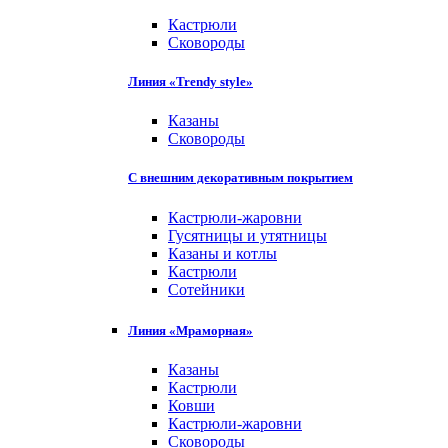
Кастрюли
Сковороды
Линия «Trendy style»
Казаны
Сковороды
С внешним декоративным покрытием
Кастрюли-жаровни
Гусятницы и утятницы
Казаны и котлы
Кастрюли
Сотейники
Линия «Мраморная»
Казаны
Кастрюли
Ковши
Кастрюли-жаровни
Сковороды