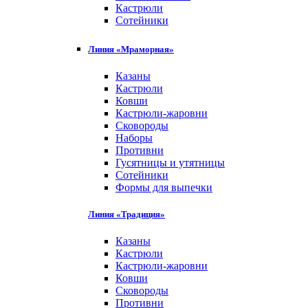
Кастрюли
Сотейники
Линия «Мраморная»
Казаны
Кастрюли
Ковши
Кастрюли-жаровни
Сковороды
Наборы
Противни
Гусятницы и утятницы
Сотейники
Формы для выпечки
Линия «Традиция»
Казаны
Кастрюли
Кастрюли-жаровни
Ковши
Сковороды
Противни