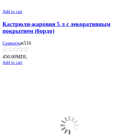
Add to cart
Кастрюля-жаровня 5 л с декоративным
покрытием (бордо)
ж51б
Сравнить
450.00
MDL
Add to cart