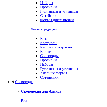
Наборы
Противни
Гусятницы и утятницы
Сотейники
Формы для выпечки
Линия «Традиция»
Казаны
Кастрюли
Кастрюли-жаровни
Ковши
Сковороды
Противни
Наборы
Гусятницы и утятницы
Хлебные формы
Сотейники
Сковороды
Сковороды для блинов
Вок