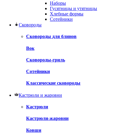
Наборы
Гусятницы и утятницы
Хлебные формы
Сотейники
Сковороды
Сковороды для блинов
Вок
Сковороды-гриль
Сотейники
Классические сковороды
Кастрюли и жаровни
Кастрюли
Кастрюли-жаровни
Ковши