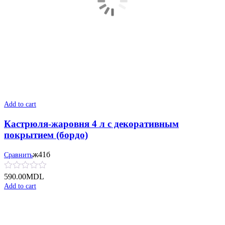
Add to cart
Кастрюля-жаровня 4 л с декоративным
покрытием (бордо)
ж41б
Сравнить
590.00
MDL
Add to cart