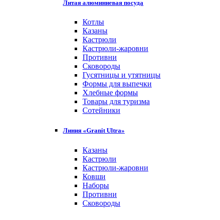
Литая алюминиевая посуда
Котлы
Казаны
Кастрюли
Кастрюли-жаровни
Противни
Сковороды
Гусятницы и утятницы
Формы для выпечки
Хлебные формы
Товары для туризма
Сотейники
Линия «Granit Ultra»
Казаны
Кастрюли
Кастрюли-жаровни
Ковши
Наборы
Противни
Сковороды