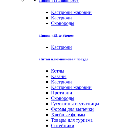
Линия «Titanium pro»
Кастрюли-жаровни
Кастрюли
Сковороды
Линия «Elite Stone»
Кастрюли
Литая алюминиевая посуда
Котлы
Казаны
Кастрюли
Кастрюли-жаровни
Противни
Сковороды
Гусятницы и утятницы
Формы для выпечки
Хлебные формы
Товары для туризма
Сотейники