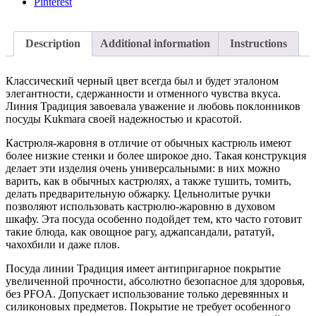
Pinterest
Description
Additional information
Instructions
Классический черный цвет всегда был и будет эталоном
элегантности, сдержанности и отменного чувства вкуса.
Линия Традиция завоевала уважение и любовь поклонников
посуды Kukmara своей надежностью и красотой.
Кастрюля-жаровня в отличие от обычных кастрюль имеют
более низкие стенки и более широкое дно. Такая конструкция
делает эти изделия очень универсальными: в них можно
варить, как в обычных кастрюлях, а также тушить, томить,
делать предварительную обжарку. Цельнолитые ручки
позволяют использовать кастрюлю-жаровню в духовом
шкафу. Эта посуда особенно подойдет тем, кто часто готовит
такие блюда, как овощное рагу, аджапсандали, рататуй,
чахохбили и даже плов.
Посуда линии Традиция имеет антипригарное покрытие
увеличенной прочности, абсолютно безопасное для здоровья,
без PFOA. Допускает использование только деревянных и
силиконовых предметов. Покрытие не требует особенного