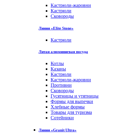
Кастрюли-жаровни
Кастрюли
Сковороды
Линия «Elite Stone»
Кастрюли
Литая алюминиевая посуда
Котлы
Казаны
Кастрюли
Кастрюли-жаровни
Противни
Сковороды
Гусятницы и утятницы
Формы для выпечки
Хлебные формы
Товары для туризма
Сотейники
Линия «Granit Ultra»