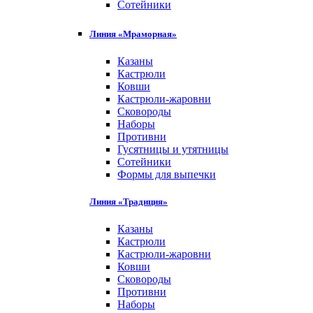
Сотейники
Линия «Мраморная»
Казаны
Кастрюли
Ковши
Кастрюли-жаровни
Сковороды
Наборы
Противни
Гусятницы и утятницы
Сотейники
Формы для выпечки
Линия «Традиция»
Казаны
Кастрюли
Кастрюли-жаровни
Ковши
Сковороды
Противни
Наборы