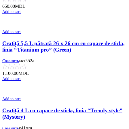
650.00
MDL
Add to cart
Add to cart
Cratiță 5,5 L pătrată 26 x 26 cm cu сapace de sticla,
linia “Titanium pro” (Green)
ккт552а
Сравнить
1,100.00
MDL
Add to cart
Add to cart
Cratiță 4 L cu сapace de sticla, linia “Trendy style”
(Mystery)
к41tsm
Сравнить