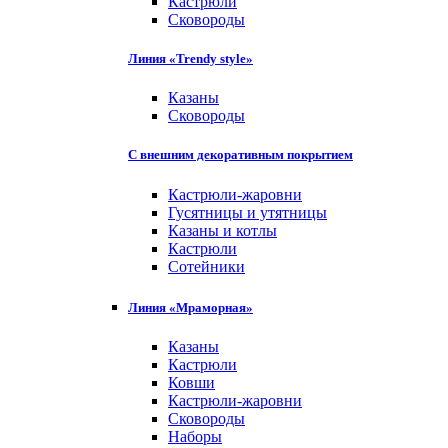
Кастрюли
Сковороды
Линия «Trendy style»
Казаны
Сковороды
С внешним декоративным покрытием
Кастрюли-жаровни
Гусятницы и утятницы
Казаны и котлы
Кастрюли
Сотейники
Линия «Мраморная»
Казаны
Кастрюли
Ковши
Кастрюли-жаровни
Сковороды
Наборы