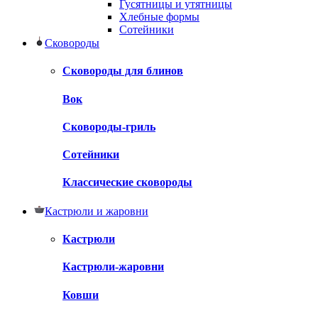
Гусятницы и утятницы
Хлебные формы
Сотейники
Сковороды
Сковороды для блинов
Вок
Сковороды-гриль
Сотейники
Классические сковороды
Кастрюли и жаровни
Кастрюли
Кастрюли-жаровни
Ковши