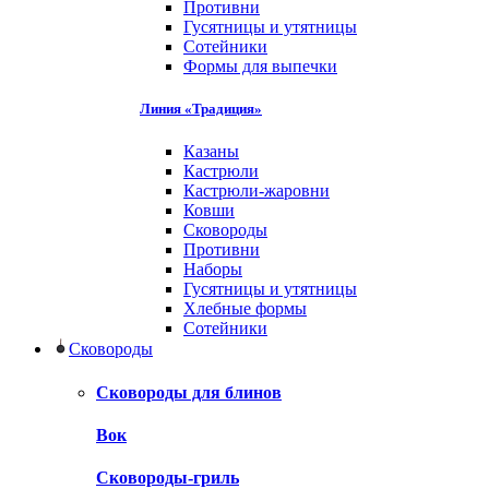
Противни
Гусятницы и утятницы
Сотейники
Формы для выпечки
Линия «Традиция»
Казаны
Кастрюли
Кастрюли-жаровни
Ковши
Сковороды
Противни
Наборы
Гусятницы и утятницы
Хлебные формы
Сотейники
Сковороды
Сковороды для блинов
Вок
Сковороды-гриль