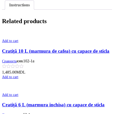
Instructions
Related products
Add to cart
Cratiță 10 L (marmura de cafea) cu сapace de sticla
кмк102-1а
Сравнить
1,485.00
MDL
Add to cart
Add to cart
Cratiță 6 L (marmura inchisa) cu сapace de sticla