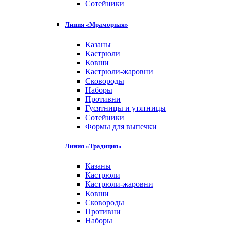
Сотейники
Линия «Мраморная»
Казаны
Кастрюли
Ковши
Кастрюли-жаровни
Сковороды
Наборы
Противни
Гусятницы и утятницы
Сотейники
Формы для выпечки
Линия «Традиция»
Казаны
Кастрюли
Кастрюли-жаровни
Ковши
Сковороды
Противни
Наборы