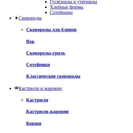
Гусятницы и утятницы
Хлебные формы
Сотейники
Сковороды
Сковороды для блинов
Вок
Сковороды-гриль
Сотейники
Классические сковороды
Кастрюли и жаровни
Кастрюли
Кастрюли-жаровни
Ковши