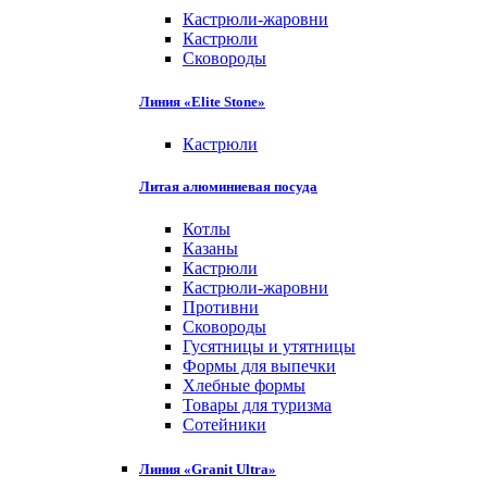
Кастрюли-жаровни
Кастрюли
Сковороды
Линия «Elite Stone»
Кастрюли
Литая алюминиевая посуда
Котлы
Казаны
Кастрюли
Кастрюли-жаровни
Противни
Сковороды
Гусятницы и утятницы
Формы для выпечки
Хлебные формы
Товары для туризма
Сотейники
Линия «Granit Ultra»