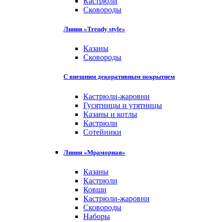
Кастрюли
Сковороды
Линия «Trendy style»
Казаны
Сковороды
С внешним декоративным покрытием
Кастрюли-жаровни
Гусятницы и утятницы
Казаны и котлы
Кастрюли
Сотейники
Линия «Мраморная»
Казаны
Кастрюли
Ковши
Кастрюли-жаровни
Сковороды
Наборы