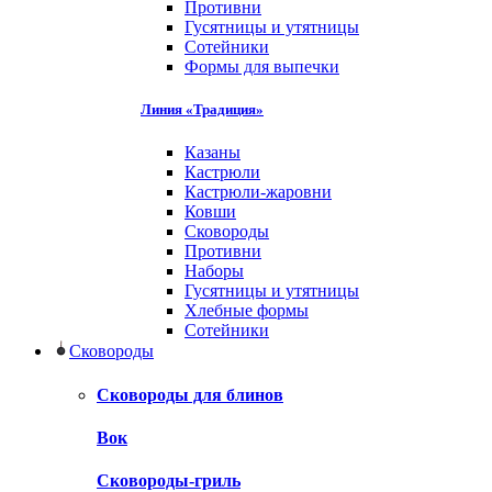
Противни
Гусятницы и утятницы
Сотейники
Формы для выпечки
Линия «Традиция»
Казаны
Кастрюли
Кастрюли-жаровни
Ковши
Сковороды
Противни
Наборы
Гусятницы и утятницы
Хлебные формы
Сотейники
Сковороды
Сковороды для блинов
Вок
Сковороды-гриль