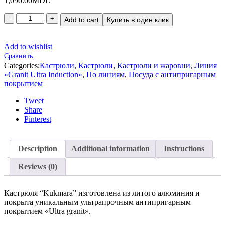
1,090.00
MDL
Add to cart
Купить в один клик
Add to wishlist
Сравнить
Categories:
Кастрюли
,
Кастрюли
,
Кастрюли и жаровни
,
Линия
«Granit Ultra Induction»
,
По линиям
,
Посуда с антипригарным
покрытием
Tweet
Share
Pinterest
Description
Additional information
Instructions
Reviews (0)
Кастрюля “Kukmara” изготовлена из литого алюминия и
покрыта уникальным ультрапрочным антипригарным
покрытием «Ultra granit».