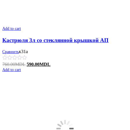
Add to cart
Кастрюля 3л со стеклянной крышкой АП
к31а
Сравнить
Original
Current
760.00
MDL
590.00
MDL
price
price
Add to cart
was:
is:
760.00MDL.
590.00MDL.