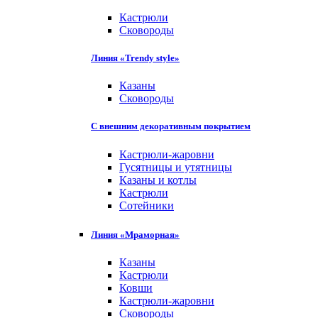
Кастрюли
Сковороды
Линия «Trendy style»
Казаны
Сковороды
С внешним декоративным покрытием
Кастрюли-жаровни
Гусятницы и утятницы
Казаны и котлы
Кастрюли
Сотейники
Линия «Мраморная»
Казаны
Кастрюли
Ковши
Кастрюли-жаровни
Сковороды