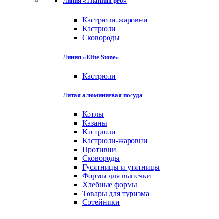
Линия «Titanium pro»
Кастрюли-жаровни
Кастрюли
Сковороды
Линия «Elite Stone»
Кастрюли
Литая алюминиевая посуда
Котлы
Казаны
Кастрюли
Кастрюли-жаровни
Противни
Сковороды
Гусятницы и утятницы
Формы для выпечки
Хлебные формы
Товары для туризма
Сотейники