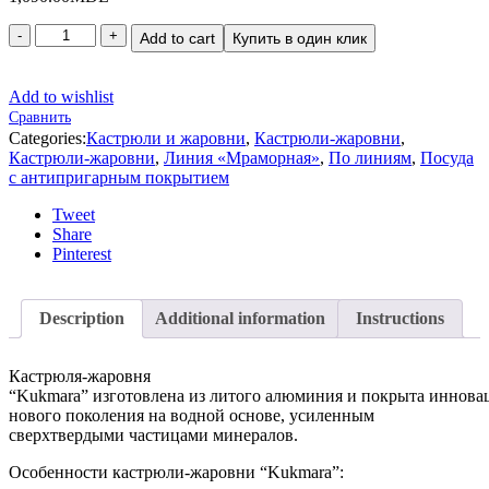
Add to cart
Купить в один клик
Add to wishlist
Сравнить
Categories:
Кастрюли и жаровни
,
Кастрюли-жаровни
,
Кастрюли-жаровни
,
Линия «Мраморная»
,
По линиям
,
Посуда
с антипригарным покрытием
Tweet
Share
Pinterest
Description
Additional information
Instructions
Кастрюля-жаровня
“Kukmara” изготовлена из литого алюминия и покрыта инно
нового поколения на водной основе, усиленным
сверхтвердыми частицами минералов.
Особенности кастрюли-жаровни “Kukmara”: