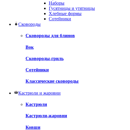
Наборы
Гусятницы и утятницы
Хлебные формы
Сотейники
Сковороды
Сковороды для блинов
Вок
Сковороды-гриль
Сотейники
Классические сковороды
Кастрюли и жаровни
Кастрюли
Кастрюли-жаровни
Ковши