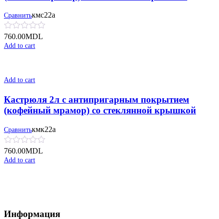
кмс22а
Сравнить
760.00
MDL
Add to cart
Add to cart
Кастрюля 2л с антипригарным покрытием
(кофейный мрамор) со стеклянной крышкой
кмк22а
Сравнить
760.00
MDL
Add to cart
Информация