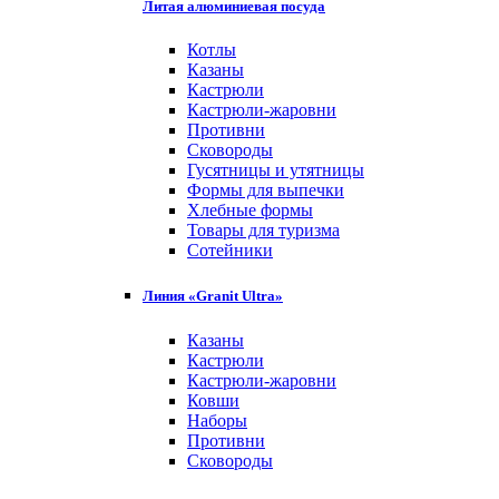
Литая алюминиевая посуда
Котлы
Казаны
Кастрюли
Кастрюли-жаровни
Противни
Сковороды
Гусятницы и утятницы
Формы для выпечки
Хлебные формы
Товары для туризма
Сотейники
Линия «Granit Ultra»
Казаны
Кастрюли
Кастрюли-жаровни
Ковши
Наборы
Противни
Сковороды