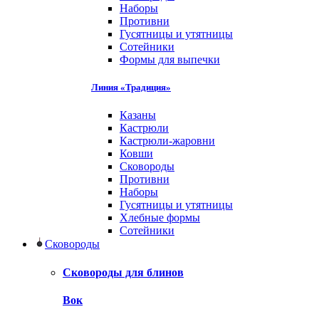
Наборы
Противни
Гусятницы и утятницы
Сотейники
Формы для выпечки
Линия «Традиция»
Казаны
Кастрюли
Кастрюли-жаровни
Ковши
Сковороды
Противни
Наборы
Гусятницы и утятницы
Хлебные формы
Сотейники
Сковороды
Сковороды для блинов
Вок