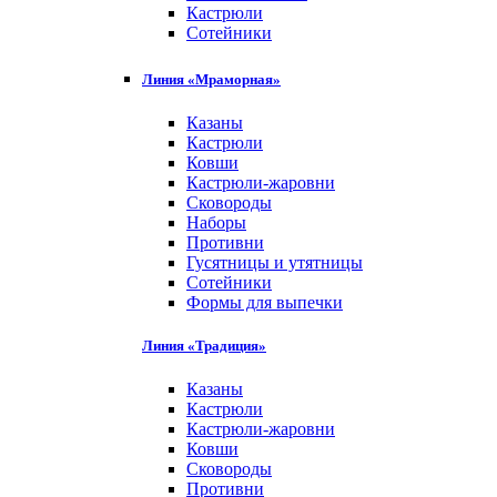
Кастрюли
Сотейники
Линия «Мраморная»
Казаны
Кастрюли
Ковши
Кастрюли-жаровни
Сковороды
Наборы
Противни
Гусятницы и утятницы
Сотейники
Формы для выпечки
Линия «Традиция»
Казаны
Кастрюли
Кастрюли-жаровни
Ковши
Сковороды
Противни