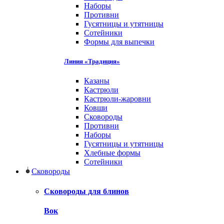
Наборы
Противни
Гусятницы и утятницы
Сотейники
Формы для выпечки
Линия «Традиция»
Казаны
Кастрюли
Кастрюли-жаровни
Ковши
Сковороды
Противни
Наборы
Гусятницы и утятницы
Хлебные формы
Сотейники
Сковороды
Сковороды для блинов
Вок