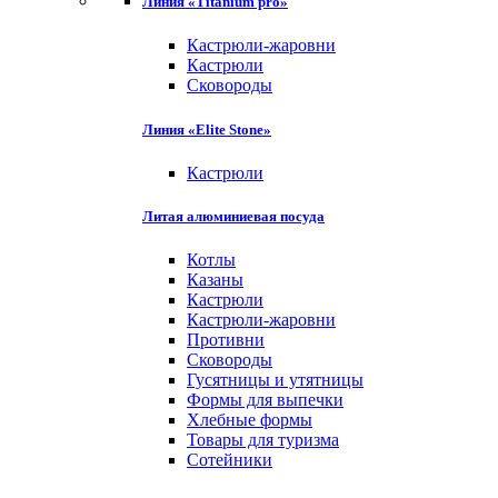
Линия «Titanium pro»
Кастрюли-жаровни
Кастрюли
Сковороды
Линия «Elite Stone»
Кастрюли
Литая алюминиевая посуда
Котлы
Казаны
Кастрюли
Кастрюли-жаровни
Противни
Сковороды
Гусятницы и утятницы
Формы для выпечки
Хлебные формы
Товары для туризма
Сотейники