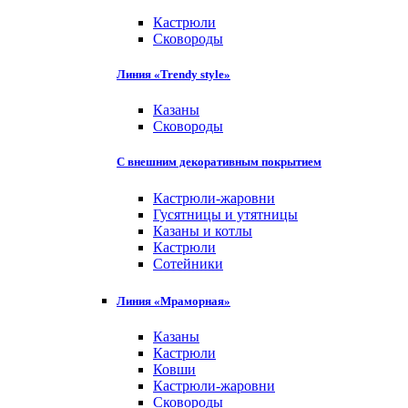
Кастрюли
Сковороды
Линия «Trendy style»
Казаны
Сковороды
С внешним декоративным покрытием
Кастрюли-жаровни
Гусятницы и утятницы
Казаны и котлы
Кастрюли
Сотейники
Линия «Мраморная»
Казаны
Кастрюли
Ковши
Кастрюли-жаровни
Сковороды