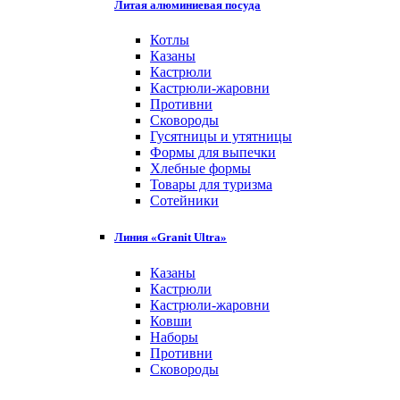
Литая алюминиевая посуда
Котлы
Казаны
Кастрюли
Кастрюли-жаровни
Противни
Сковороды
Гусятницы и утятницы
Формы для выпечки
Хлебные формы
Товары для туризма
Сотейники
Линия «Granit Ultra»
Казаны
Кастрюли
Кастрюли-жаровни
Ковши
Наборы
Противни
Сковороды