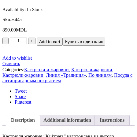
Availability:
In Stock
Sku:
ж44а
890.00
MDL
Add to cart
Купить в один клик
Add to wishlist
Сравнить
Categories:
Кастрюли и жаровни
,
Кастрюли-жаровни
,
Кастрюли-жаровни
,
Линия «Традиция»
,
По линиям
,
Посуда с
антипригарным покрытием
Tweet
Share
Pinterest
Description
Additional information
Instructions
Кастрюля-жаровня “Kukmara” изготовлена из литого