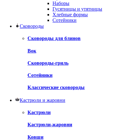
Наборы
Гусятницы и утятницы
Хлебные формы
Сотейники
Сковороды
Сковороды для блинов
Вок
Сковороды-гриль
Сотейники
Классические сковороды
Кастрюли и жаровни
Кастрюли
Кастрюли-жаровни
Ковши