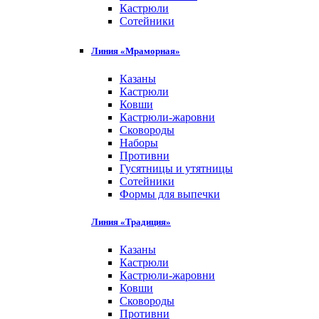
Кастрюли
Сотейники
Линия «Мраморная»
Казаны
Кастрюли
Ковши
Кастрюли-жаровни
Сковороды
Наборы
Противни
Гусятницы и утятницы
Сотейники
Формы для выпечки
Линия «Традиция»
Казаны
Кастрюли
Кастрюли-жаровни
Ковши
Сковороды
Противни