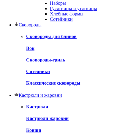
Наборы
Гусятницы и утятницы
Хлебные формы
Сотейники
Сковороды
Сковороды для блинов
Вок
Сковороды-гриль
Сотейники
Классические сковороды
Кастрюли и жаровни
Кастрюли
Кастрюли-жаровни
Ковши