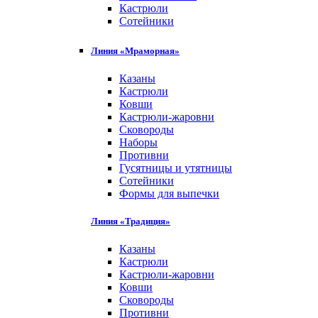
Кастрюли
Сотейники
Линия «Мраморная»
Казаны
Кастрюли
Ковши
Кастрюли-жаровни
Сковороды
Наборы
Противни
Гусятницы и утятницы
Сотейники
Формы для выпечки
Линия «Традиция»
Казаны
Кастрюли
Кастрюли-жаровни
Ковши
Сковороды
Противни