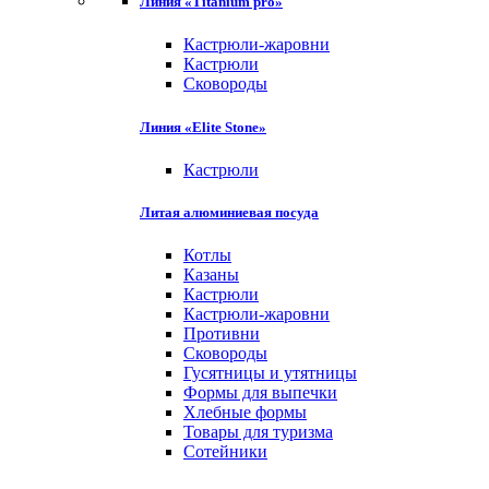
Линия «Titanium pro»
Кастрюли-жаровни
Кастрюли
Сковороды
Линия «Elite Stone»
Кастрюли
Литая алюминиевая посуда
Котлы
Казаны
Кастрюли
Кастрюли-жаровни
Противни
Сковороды
Гусятницы и утятницы
Формы для выпечки
Хлебные формы
Товары для туризма
Сотейники