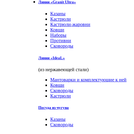
Линия «Granit Ultra»
Казаны
Кастрюли
Кастрюли-жаровни
Ковши
Наборы
Противни
Сковороды
Линия «IdeaL»
(из нержавеющей стали)
Мантоварки и комплектующие к ней
Ковши
Сковороды
Кастрюли
Посуда из чугуна
Казаны
Сковороды