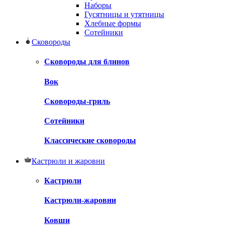
Наборы
Гусятницы и утятницы
Хлебные формы
Сотейники
Сковороды
Сковороды для блинов
Вок
Сковороды-гриль
Сотейники
Классические сковороды
Кастрюли и жаровни
Кастрюли
Кастрюли-жаровни
Ковши