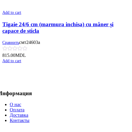
Add to cart
Tigaie 24/6 cm (marmura inchisa) cu mâner și
сapace de sticla
смт24603а
Сравнить
815.00
MDL
Add to cart
Информация
О нас
Оплата
Доставка
Контакты