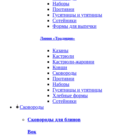
Наборы
Противни
Гусятницы и утятницы
Сотейники
Формы для выпечки
Линия «Традиция»
Казаны
Кастрюли
Кастрюли-жаровни
Ковши
Сковороды
Противни
Наборы
Гусятницы и утятницы
Хлебные формы
Сотейники
Сковороды
Сковороды для блинов
Вок