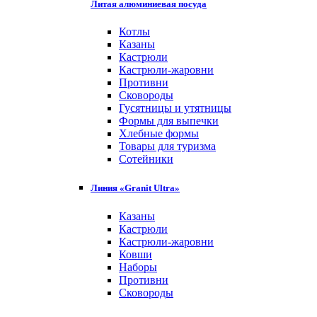
Литая алюминиевая посуда
Котлы
Казаны
Кастрюли
Кастрюли-жаровни
Противни
Сковороды
Гусятницы и утятницы
Формы для выпечки
Хлебные формы
Товары для туризма
Сотейники
Линия «Granit Ultra»
Казаны
Кастрюли
Кастрюли-жаровни
Ковши
Наборы
Противни
Сковороды