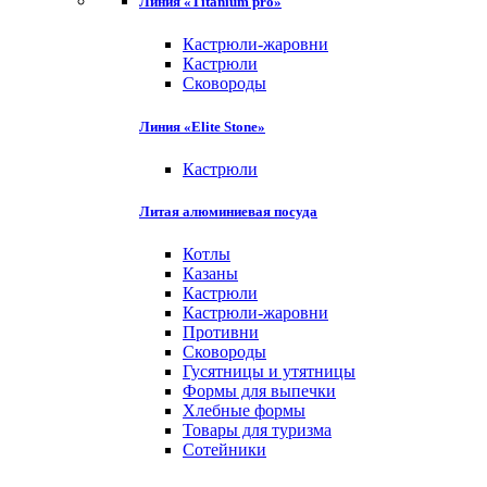
Линия «Titanium pro»
Кастрюли-жаровни
Кастрюли
Сковороды
Линия «Elite Stone»
Кастрюли
Литая алюминиевая посуда
Котлы
Казаны
Кастрюли
Кастрюли-жаровни
Противни
Сковороды
Гусятницы и утятницы
Формы для выпечки
Хлебные формы
Товары для туризма
Сотейники