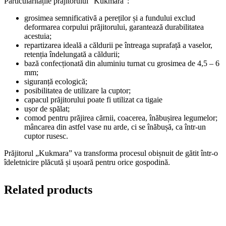
Particularitățile prăjitorului “Kukmara”:
grosimea semnificativă a pereților și a fundului exclud
deformarea corpului prăjitorului, garantează durabilitatea
acestuia;
repartizarea ideală a căldurii pe întreaga suprafață a vaselor,
retenția îndelungată a căldurii;
bază confecționată din aluminiu turnat cu grosimea de 4,5 – 6
mm;
siguranță ecologică;
posibilitatea de utilizare la cuptor;
capacul prăjitorului poate fi utilizat ca tigaie
ușor de spălat;
comod pentru prăjirea cărnii, coacerea, înăbușirea legumelor;
mâncarea din astfel vase nu arde, ci se înăbușă, ca într-un
cuptor rusesc.
Prăjitorul „Kukmara” va transforma procesul obișnuit de gătit într-o
îdeletnicire plăcută și ușoară pentru orice gospodină.
Related products