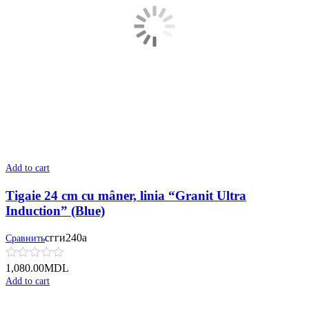
Add to cart
Tigaie 24 cm cu mâner, linia “Granit Ultra
Induction” (Blue)
сгги240а
Сравнить
1,080.00
MDL
Add to cart