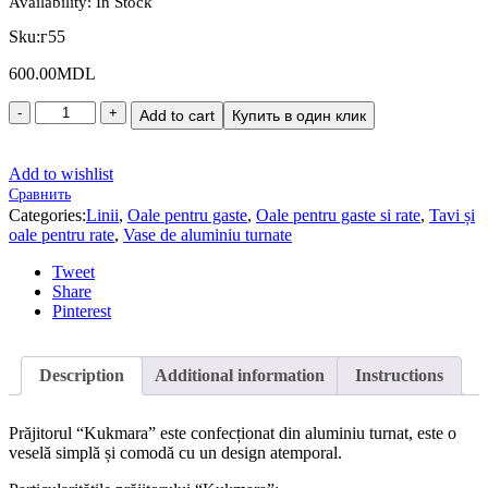
Availability:
In Stock
Sku:
г55
600.00
MDL
Add to cart
Купить в один клик
Add to wishlist
Сравнить
Categories:
Linii
,
Oale pentru gaste
,
Oale pentru gaste si rate
,
Tavi și
oale pentru rate
,
Vase de aluminiu turnate
Tweet
Share
Pinterest
Description
Additional information
Instructions
Prăjitorul “Kukmara” este confecționat din aluminiu turnat, este o
veselă simplă și comodă cu un design atemporal.