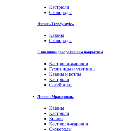
Кастрюли
Сковороды
Линия «Trendy style»
Казаны
Сковороды
С внешним декоративным покрытием
Кастрюли-жаровни
Гусятницы и утятницы
Казаны и котлы
Кастрюли
Сотейники
Линия «Мраморная»
Казаны
Кастрюли
Ковши
Кастрюли-жаровни
Сковороды