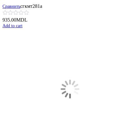
сгкмт281а
Сравнить
935.00
MDL
Add to cart