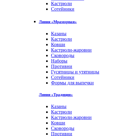
Кастрюли
Сотейники
Линия «Мраморная»
Казаны
Кастрюли
Ковши
Кастрюли-жаровни
Сковороды
Наборы
Противни
Гусятницы и утятницы
Сотейники
Формы для выпечки
Линия «Традиция»
Казаны
Кастрюли
Кастрюли-жаровни
Ковши
Сковороды
Противни