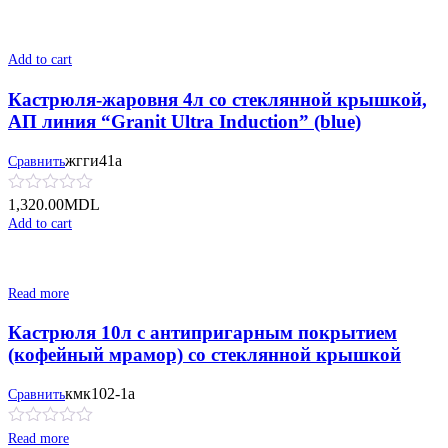
Add to cart
Кастрюля-жаровня 4л со стеклянной крышкой,
АП линия “Granit Ultra Induction” (blue)
жгги41а
Сравнить
1,320.00
MDL
Add to cart
Read more
Кастрюля 10л с антипригарным покрытием
(кофейный мрамор) со стеклянной крышкой
кмк102-1а
Сравнить
Read more