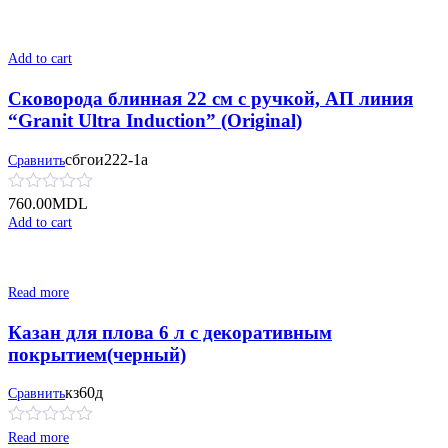
Add to cart
Сковорода блинная 22 см с ручкой, АП линия
“Granit Ultra Induction” (Original)
сбгои222-1а
Сравнить
760.00
MDL
Add to cart
Read more
Казан для плова 6 л с декоративным
покрытием(черный)
кз60д
Сравнить
Read more