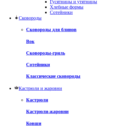
Гусятницы и утятницы
Хлебные формы
Сотейники
Сковороды
Сковороды для блинов
Вок
Сковороды-гриль
Сотейники
Классические сковороды
Кастрюли и жаровни
Кастрюли
Кастрюли-жаровни
Ковши