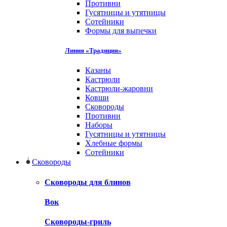
Противни
Гусятницы и утятницы
Сотейники
Формы для выпечки
Линия «Традиция»
Казаны
Кастрюли
Кастрюли-жаровни
Ковши
Сковороды
Противни
Наборы
Гусятницы и утятницы
Хлебные формы
Сотейники
Сковороды
Сковороды для блинов
Вок
Сковороды-гриль