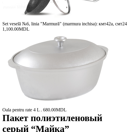
Set veselă №6, linia "Marmură" (marmura inchisa): кмт42а, cмт24
1,100.00
MDL
Oala pentru rate 4 L .
680.00
MDL
Пакет полиэтиленовый
серый “Майка”