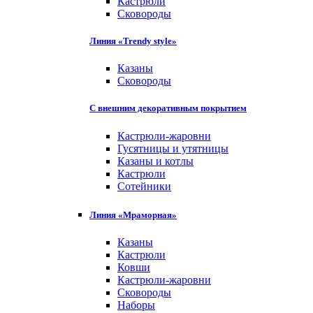
Кастрюли
Сковороды
Линия «Trendy style»
Казаны
Сковороды
С внешним декоративным покрытием
Кастрюли-жаровни
Гусятницы и утятницы
Казаны и котлы
Кастрюли
Сотейники
Линия «Мраморная»
Казаны
Кастрюли
Ковши
Кастрюли-жаровни
Сковороды
Наборы