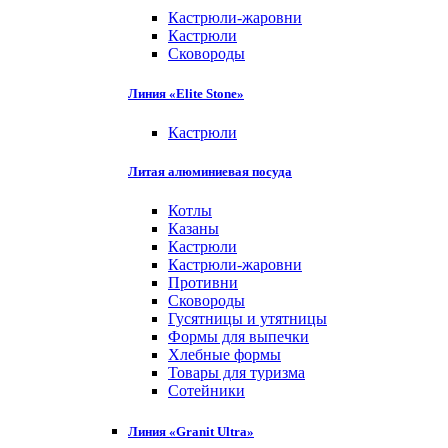
Кастрюли-жаровни
Кастрюли
Сковороды
Линия «Elite Stone»
Кастрюли
Литая алюминиевая посуда
Котлы
Казаны
Кастрюли
Кастрюли-жаровни
Противни
Сковороды
Гусятницы и утятницы
Формы для выпечки
Хлебные формы
Товары для туризма
Сотейники
Линия «Granit Ultra»