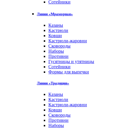
Сотейники
Линия «Мраморная»
Казаны
Кастрюли
Ковши
Кастрюли-жаровни
Сковороды
Наборы
Противни
Гусятницы и утятницы
Сотейники
Формы для выпечки
Линия «Традиция»
Казаны
Кастрюли
Кастрюли-жаровни
Ковши
Сковороды
Противни
Наборы