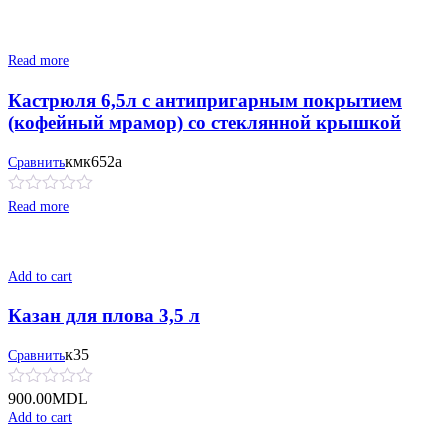
Read more
Кастрюля 6,5л с антипригарным покрытием
(кофейный мрамор) со стеклянной крышкой
кмк652а
Сравнить
Read more
Add to cart
Казан для плова 3,5 л
к35
Сравнить
900.00
MDL
Add to cart