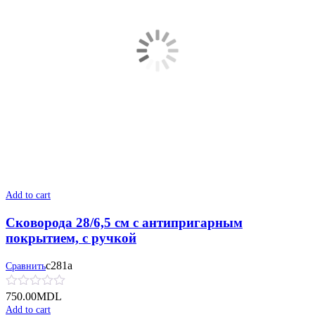
Add to cart
Сковорода 28/6,5 см с антипригарным
покрытием, с ручкой
с281а
Сравнить
750.00
MDL
Add to cart