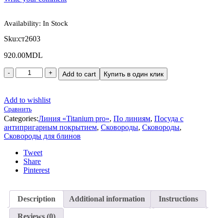
Availability:
In Stock
Sku:
ст2603
920.00
MDL
Add to cart
Купить в один клик
Add to wishlist
Сравнить
Categories:
Линия «Titanium pro»
,
По линиям
,
Посуда с
антипригарным покрытием
,
Сковороды
,
Сковороды
,
Сковороды для блинов
Tweet
Share
Pinterest
Description
Additional information
Instructions
Reviews (0)