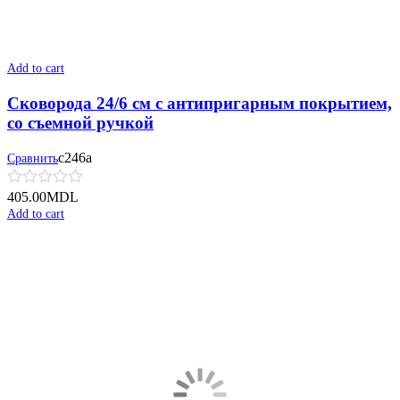
Add to cart
Сковорода 24/6 см с антипригарным покрытием,
со съемной ручкой
с246а
Сравнить
405.00
MDL
Add to cart