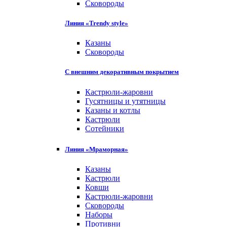
Сковороды
Линия «Trendy style»
Казаны
Сковороды
С внешним декоративным покрытием
Кастрюли-жаровни
Гусятницы и утятницы
Казаны и котлы
Кастрюли
Сотейники
Линия «Мраморная»
Казаны
Кастрюли
Ковши
Кастрюли-жаровни
Сковороды
Наборы
Противни