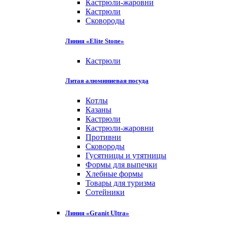
Кастрюли-жаровни
Кастрюли
Сковороды
Линия «Elite Stone»
Кастрюли
Литая алюминиевая посуда
Котлы
Казаны
Кастрюли
Кастрюли-жаровни
Противни
Сковороды
Гусятницы и утятницы
Формы для выпечки
Хлебные формы
Товары для туризма
Сотейники
Линия «Granit Ultra»