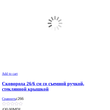
Add to cart
Сковорода 26/6 см со съемной ручкой,
стеклянной крышкой
с266
Сравнить
430.00
MDL