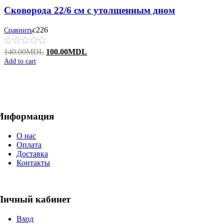
Сковорода 22/6 см с утолщенным дном
с226
Сравнить
Original
Current
140.00
MDL
100.00
MDL
price
price
Add to cart
was:
is:
140.00MDL.
100.00MDL.
Информация
О нас
Оплата
Доставка
Контакты
Личный кабинет
Вход