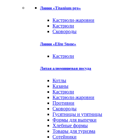
Линия «Titanium pro»
Кастрюли-жаровни
Кастрюли
Сковороды
Линия «Elite Stone»
Кастрюли
Литая алюминиевая посуда
Котлы
Казаны
Кастрюли
Кастрюли-жаровни
Противни
Сковороды
Гусятницы и утятницы
Формы для выпечки
Хлебные формы
Товары для туризма
Сотейники