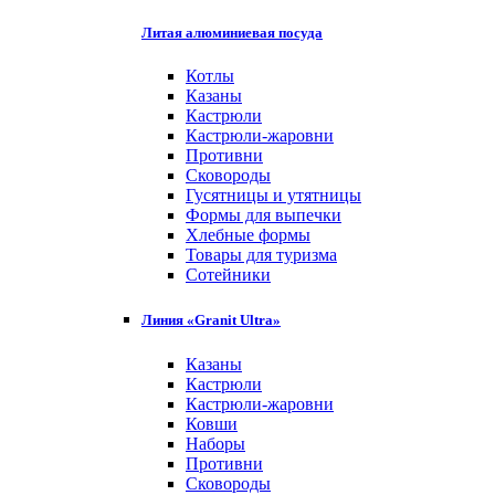
Литая алюминиевая посуда
Котлы
Казаны
Кастрюли
Кастрюли-жаровни
Противни
Сковороды
Гусятницы и утятницы
Формы для выпечки
Хлебные формы
Товары для туризма
Сотейники
Линия «Granit Ultra»
Казаны
Кастрюли
Кастрюли-жаровни
Ковши
Наборы
Противни
Сковороды