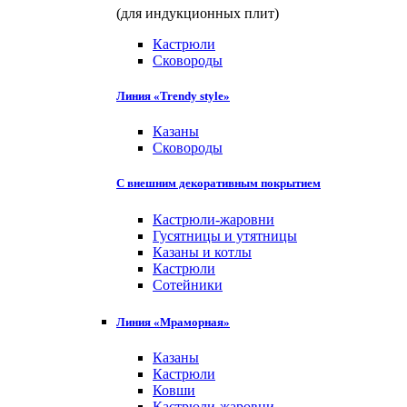
(для индукционных плит)
Кастрюли
Сковороды
Линия «Trendy style»
Казаны
Сковороды
С внешним декоративным покрытием
Кастрюли-жаровни
Гусятницы и утятницы
Казаны и котлы
Кастрюли
Сотейники
Линия «Мраморная»
Казаны
Кастрюли
Ковши
Кастрюли-жаровни