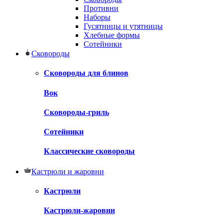
Противни
Наборы
Гусятницы и утятницы
Хлебные формы
Сотейники
Сковороды
Сковороды для блинов
Вок
Сковороды-гриль
Сотейники
Классические сковороды
Кастрюли и жаровни
Кастрюли
Кастрюли-жаровни