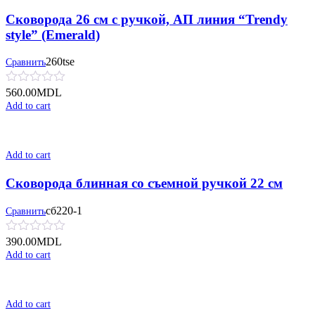
Сковорода 26 см с ручкой, АП линия “Trendy
style” (Emerald)
260tse
Сравнить
560.00
MDL
Add to cart
Add to cart
Сковорода блинная со съемной ручкой 22 см
сб220-1
Сравнить
390.00
MDL
Add to cart
Add to cart