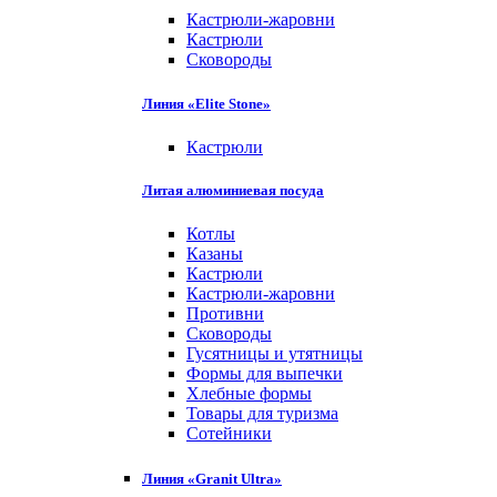
Кастрюли-жаровни
Кастрюли
Сковороды
Линия «Elite Stone»
Кастрюли
Литая алюминиевая посуда
Котлы
Казаны
Кастрюли
Кастрюли-жаровни
Противни
Сковороды
Гусятницы и утятницы
Формы для выпечки
Хлебные формы
Товары для туризма
Сотейники
Линия «Granit Ultra»