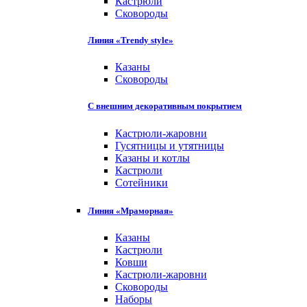
Кастрюли
Сковороды
Линия «Trendy style»
Казаны
Сковороды
С внешним декоративным покрытием
Кастрюли-жаровни
Гусятницы и утятницы
Казаны и котлы
Кастрюли
Сотейники
Линия «Мраморная»
Казаны
Кастрюли
Ковши
Кастрюли-жаровни
Сковороды
Наборы