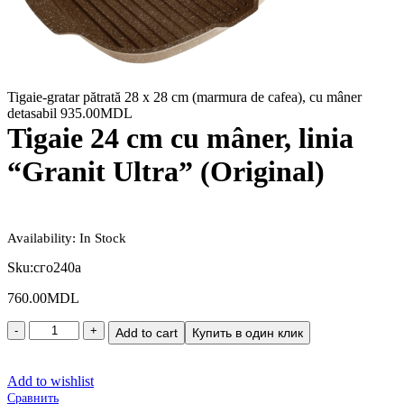
Tigaie-gratar pătrată 28 x 28 cm (marmura de cafea), cu mâner
detasabil
935.00
MDL
Tigaie 24 cm cu mâner, linia
“Granit Ultra” (Original)
Availability:
In Stock
Sku:
сго240а
760.00
MDL
Add to cart
Купить в один клик
Add to wishlist
Сравнить