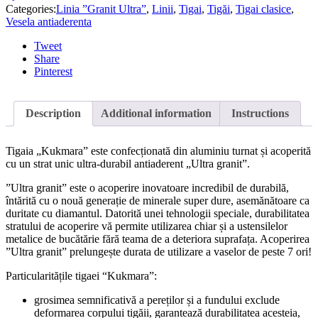
Categories:
Linia ”Granit Ultra”
,
Linii
,
Tigai
,
Tigăi
,
Tigai clasice
,
Vesela antiaderenta
Tweet
Share
Pinterest
Description
Additional information
Instructions
Tigaia „Kukmara” este confecționată din aluminiu turnat și acoperită
cu un strat unic ultra-durabil antiaderent „Ultra granit”.
”Ultra granit” este o acoperire inovatoare incredibil de durabilă,
întărită cu o nouă generație de minerale super dure, asemănătoare ca
duritate cu diamantul. Datorită unei tehnologii speciale, durabilitatea
stratului de acoperire vă permite utilizarea chiar și a ustensilelor
metalice de bucătărie fără teama de a deteriora suprafața. Acoperirea
”Ultra granit” prelungește durata de utilizare a vaselor de peste 7 ori!
Particularitățile tigaei “Kukmara”:
grosimea semnificativă a pereților și a fundului exclude
deformarea corpului tigăii, garantează durabilitatea acesteia,