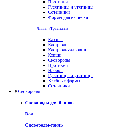
Противни
Гусятницы и утятницы
Сотейники
Формы для выпечки
Линия «Традиция»
Казаны
Кастрюли
Кастрюли-жаровни
Ковши
Сковороды
Противни
Наборы
Гусятницы и утятницы
Хлебные формы
Сотейники
Сковороды
Сковороды для блинов
Вок
Сковороды-гриль