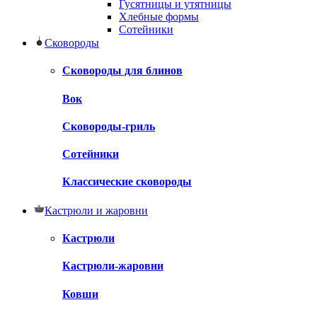
Гусятницы и утятницы
Хлебные формы
Сотейники
Сковороды
Сковороды для блинов
Вок
Сковороды-гриль
Сотейники
Классические сковороды
Кастрюли и жаровни
Кастрюли
Кастрюли-жаровни
Ковши