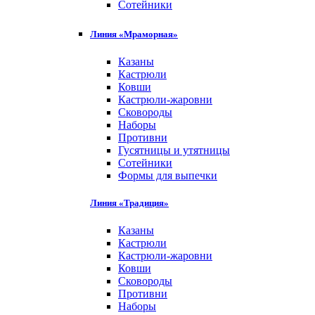
Сотейники
Линия «Мраморная»
Казаны
Кастрюли
Ковши
Кастрюли-жаровни
Сковороды
Наборы
Противни
Гусятницы и утятницы
Сотейники
Формы для выпечки
Линия «Традиция»
Казаны
Кастрюли
Кастрюли-жаровни
Ковши
Сковороды
Противни
Наборы