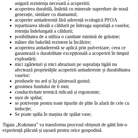
asigură rezistența necesară a acoperirii;
acoperirea durabilă, întărită cu minerale superdure de nouă
generație, similare cu diamantul;
acoperire antiaderentă fără aderență ecologică PFOA
repartizarea ideală a căldurii pe întreaga suprafață a vaselor,
retenția îndelungată a căldurii;
posibilitatea de a utiliza o cantitate minimă de grăsime;
mâner din bakelită rezistent la încălzire;
acoperirea antiaderentă se aplică prin pulverizare, ceea ce
garantează o durabilitate excepțională a acoperirii în timpul
exploatării;
mici zgârieturi și mici abraziuni pe suprafața tigăii nu
afectează proprietățile acoperirii antiaderente și durabilitatea
vaselor;
produsele nu ard și își păstrează gustul;
grosimea fundului de 6 mm;
conductivitate termică ridicată și ergonomie;
ușor de spălat;
se potrivește pentru toate tipurile de plite în afară de cele cu
inducție;
Se poate spăla în mașina de spălat vase;
Tigaia „Kukmara” va transforma procesul obișnuit de gătit într-o
experiență plăcută și ușoară pentru orice gospodină.