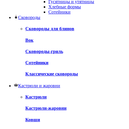
Гусятницы и утятницы
Хлебные формы
Сотейники
Сковороды
Сковороды для блинов
Вок
Сковороды-гриль
Сотейники
Классические сковороды
Кастрюли и жаровни
Кастрюли
Кастрюли-жаровни
Ковши