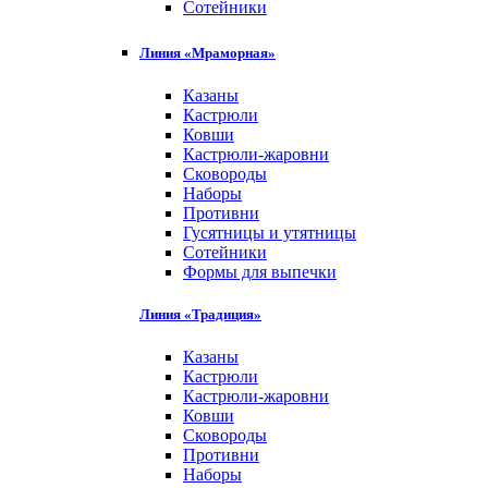
Сотейники
Линия «Мраморная»
Казаны
Кастрюли
Ковши
Кастрюли-жаровни
Сковороды
Наборы
Противни
Гусятницы и утятницы
Сотейники
Формы для выпечки
Линия «Традиция»
Казаны
Кастрюли
Кастрюли-жаровни
Ковши
Сковороды
Противни
Наборы