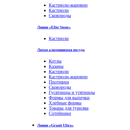
Кастрюли-жаровни
Кастрюли
Сковороды
Линия «Elite Stone»
Кастрюли
Литая алюминиевая посуда
Котлы
Казаны
Кастрюли
Кастрюли-жаровни
Противни
Сковороды
Гусятницы и утятницы
Формы для выпечки
Хлебные формы
Товары для туризма
Сотейники
Линия «Granit Ultra»