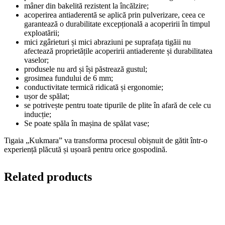
mâner din bakelită rezistent la încălzire;
acoperirea antiaderentă se aplică prin pulverizare, ceea ce
garantează o durabilitate excepțională a acoperirii în timpul
exploatării;
mici zgârieturi și mici abraziuni pe suprafața tigăii nu
afectează proprietățile acoperirii antiaderente și durabilitatea
vaselor;
produsele nu ard și își păstrează gustul;
grosimea fundului de 6 mm;
conductivitate termică ridicată și ergonomie;
ușor de spălat;
se potrivește pentru toate tipurile de plite în afară de cele cu
inducție;
Se poate spăla în mașina de spălat vase;
Tigaia „Kukmara” va transforma procesul obișnuit de gătit într-o
experiență plăcută și ușoară pentru orice gospodină.
Related products