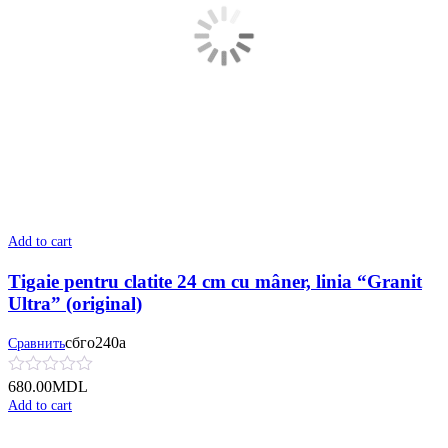
Add to cart
Tigaie pentru clatite 24 cm cu mâner, linia “Granit
Ultra” (original)
сбго240а
Сравнить
680.00
MDL
Add to cart