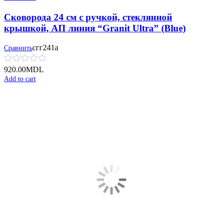
Сковорода 24 см с ручкой, стеклянной
крышкой, АП линия “Granit Ultra” (Blue)
сгг241а
Сравнить
920.00
MDL
Add to cart