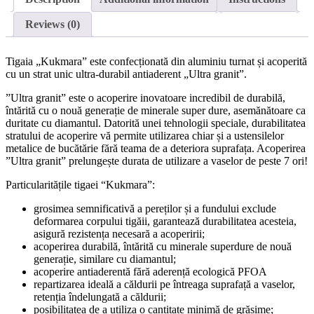
Reviews (0)
Tigaia „Kukmara” este confecționată din aluminiu turnat și acoperită
cu un strat unic ultra-durabil antiaderent „Ultra granit”.
”Ultra granit” este o acoperire inovatoare incredibil de durabilă,
întărită cu o nouă generație de minerale super dure, asemănătoare ca
duritate cu diamantul. Datorită unei tehnologii speciale, durabilitatea
stratului de acoperire vă permite utilizarea chiar și a ustensilelor
metalice de bucătărie fără teama de a deteriora suprafața. Acoperirea
”Ultra granit” prelungește durata de utilizare a vaselor de peste 7 ori!
Particularitățile tigaei “Kukmara”:
grosimea semnificativă a pereților și a fundului exclude
deformarea corpului tigăii, garantează durabilitatea acesteia,
asigură rezistența necesară a acoperirii;
acoperirea durabilă, întărită cu minerale superdure de nouă
generație, similare cu diamantul;
acoperire antiaderentă fără aderență ecologică PFOA
repartizarea ideală a căldurii pe întreaga suprafață a vaselor,
retenția îndelungată a căldurii;
posibilitatea de a utiliza o cantitate minimă de grăsime;