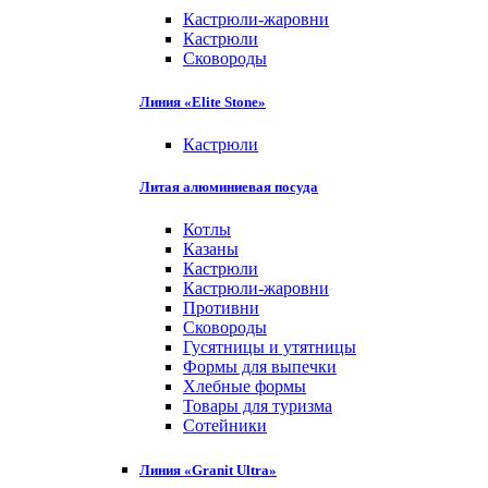
Кастрюли-жаровни
Кастрюли
Сковороды
Линия «Elite Stone»
Кастрюли
Литая алюминиевая посуда
Котлы
Казаны
Кастрюли
Кастрюли-жаровни
Противни
Сковороды
Гусятницы и утятницы
Формы для выпечки
Хлебные формы
Товары для туризма
Сотейники
Линия «Granit Ultra»