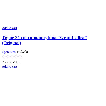
Add to cart
Tigaie 24 cm cu mâner, linia “Granit Ultra”
(Original)
сго240а
Сравнить
760.00
MDL
Add to cart