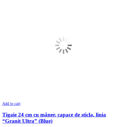
Add to cart
Tigaie 24 cm cu mâner, сapace de sticla, linia
“Granit Ultra” (Blue)