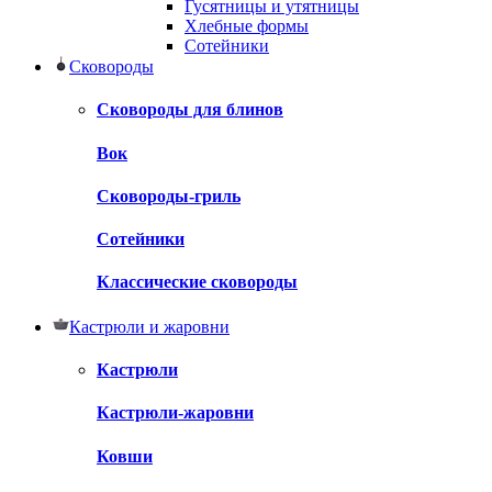
Гусятницы и утятницы
Хлебные формы
Сотейники
Сковороды
Сковороды для блинов
Вок
Сковороды-гриль
Сотейники
Классические сковороды
Кастрюли и жаровни
Кастрюли
Кастрюли-жаровни
Ковши