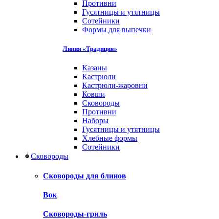
Противни
Гусятницы и утятницы
Сотейники
Формы для выпечки
Линия «Традиция»
Казаны
Кастрюли
Кастрюли-жаровни
Ковши
Сковороды
Противни
Наборы
Гусятницы и утятницы
Хлебные формы
Сотейники
Сковороды
Сковороды для блинов
Вок
Сковороды-гриль