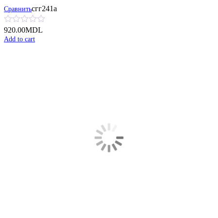
сгг241а
Сравнить
920.00
MDL
Add to cart