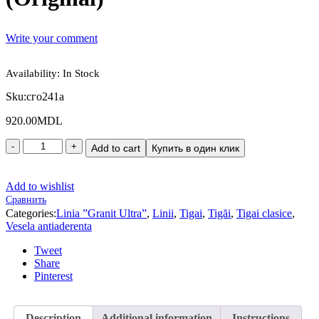
Write your comment
Availability:
In Stock
Sku:
сго241а
920.00
MDL
Add to cart
Купить в один клик
Add to wishlist
Сравнить
Categories:
Linia ”Granit Ultra”
,
Linii
,
Tigai
,
Tigăi
,
Tigai clasice
,
Vesela antiaderenta
Tweet
Share
Pinterest
Description
Additional information
Instructions