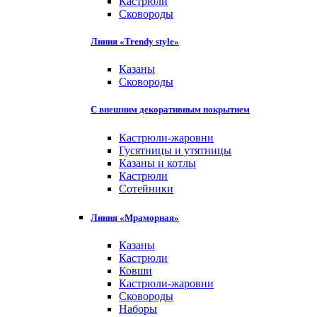
Кастрюли
Сковороды
Линия «Trendy style»
Казаны
Сковороды
С внешним декоративным покрытием
Кастрюли-жаровни
Гусятницы и утятницы
Казаны и котлы
Кастрюли
Сотейники
Линия «Мраморная»
Казаны
Кастрюли
Ковши
Кастрюли-жаровни
Сковороды
Наборы