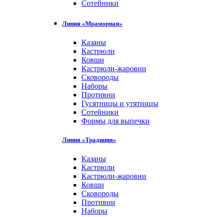
Сотейники
Линия «Мраморная»
Казаны
Кастрюли
Ковши
Кастрюли-жаровни
Сковороды
Наборы
Противни
Гусятницы и утятницы
Сотейники
Формы для выпечки
Линия «Традиция»
Казаны
Кастрюли
Кастрюли-жаровни
Ковши
Сковороды
Противни
Наборы