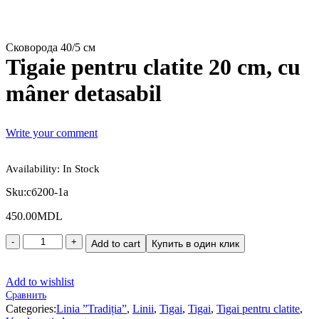
Сковорода 40/5 см
Tigaie pentru clatite 20 cm, cu
mâner detasabil
Write your comment
Availability:
In Stock
Sku:
сб200-1а
450.00
MDL
Add to cart
Купить в один клик
Add to wishlist
Сравнить
Categories:
Linia ”Tradiția”
,
Linii
,
Tigai
,
Tigai
,
Tigai pentru clatite
,