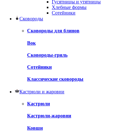
Гусятницы и утятницы
Хлебные формы
Сотейники
Сковороды
Сковороды для блинов
Вок
Сковороды-гриль
Сотейники
Классические сковороды
Кастрюли и жаровни
Кастрюли
Кастрюли-жаровни
Ковши