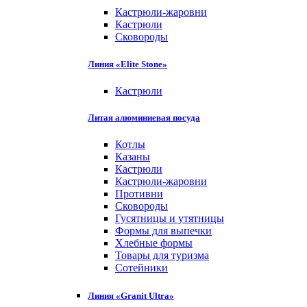
Кастрюли-жаровни
Кастрюли
Сковороды
Линия «Elite Stone»
Кастрюли
Литая алюминиевая посуда
Котлы
Казаны
Кастрюли
Кастрюли-жаровни
Противни
Сковороды
Гусятницы и утятницы
Формы для выпечки
Хлебные формы
Товары для туризма
Сотейники
Линия «Granit Ultra»