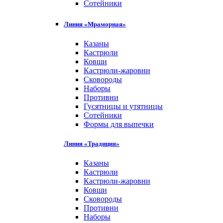
Сотейники
Линия «Мраморная»
Казаны
Кастрюли
Ковши
Кастрюли-жаровни
Сковороды
Наборы
Противни
Гусятницы и утятницы
Сотейники
Формы для выпечки
Линия «Традиция»
Казаны
Кастрюли
Кастрюли-жаровни
Ковши
Сковороды
Противни
Наборы