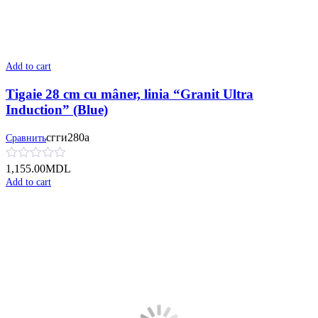
Add to cart
Tigaie 28 cm cu mâner, linia “Granit Ultra
Induction” (Blue)
сгги280а
Сравнить
1,155.00
MDL
Add to cart