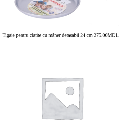
Tigaie pentru clatite cu mâner detasabil 24 cm
275.00
MDL