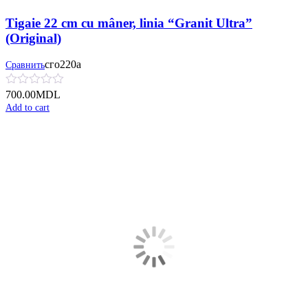
Tigaie 22 cm cu mâner, linia “Granit Ultra”
(Original)
сго220а
Сравнить
700.00
MDL
Add to cart