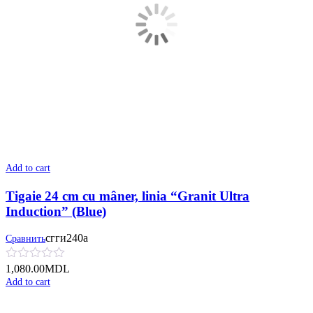
Add to cart
Tigaie 24 cm cu mâner, linia “Granit Ultra
Induction” (Blue)
сгги240а
Сравнить
1,080.00
MDL
Add to cart