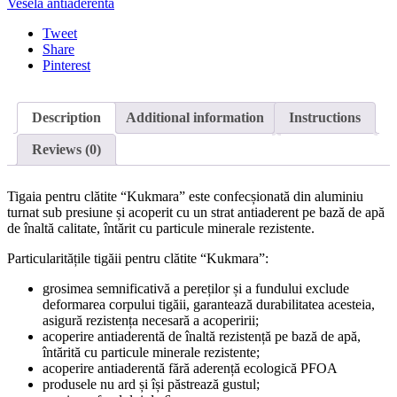
Vesela antiaderenta
Tweet
Share
Pinterest
Description
Additional information
Instructions
Reviews (0)
Tigaia pentru clătite “Kukmara” este confecșionată din aluminiu
turnat sub presiune și acoperit cu un strat antiaderent pe bază de apă
de înaltă calitate, întărit cu particule minerale rezistente.
Particularitățile tigăii pentru clătite “Kukmara”:
grosimea semnificativă a pereților și a fundului exclude
deformarea corpului tigăii, garantează durabilitatea acesteia,
asigură rezistența necesară a acoperirii;
acoperire antiaderentă de înaltă rezistență pe bază de apă,
întărită cu particule minerale rezistente;
acoperire antiaderentă fără aderență ecologică PFOA
produsele nu ard și își păstrează gustul;