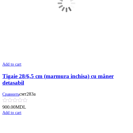
Add to cart
Tigaie 28/6,5 cm (marmura inchisa) cu mâner
detasabil
смт283а
Сравнить
900.00
MDL
Add to cart