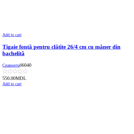
Add to cart
Tigaie fontă pentru clătite 26/4 cm cu mâner din
bachelită
б6040
Сравнить
550.00
MDL
Add to cart