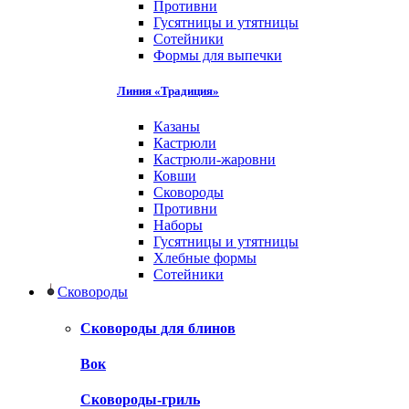
Противни
Гусятницы и утятницы
Сотейники
Формы для выпечки
Линия «Традиция»
Казаны
Кастрюли
Кастрюли-жаровни
Ковши
Сковороды
Противни
Наборы
Гусятницы и утятницы
Хлебные формы
Сотейники
Сковороды
Сковороды для блинов
Вок
Сковороды-гриль