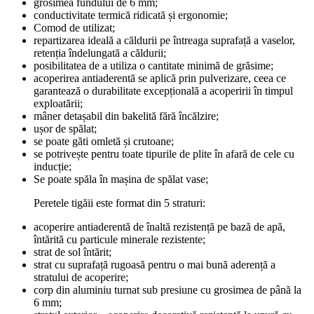
grosimea fundului de 6 mm;
conductivitate termică ridicată și ergonomie;
Comod de utilizat;
repartizarea ideală a căldurii pe întreaga suprafață a vaselor,
retenția îndelungată a căldurii;
posibilitatea de a utiliza o cantitate minimă de grăsime;
acoperirea antiaderentă se aplică prin pulverizare, ceea ce
garantează o durabilitate excepțională a acoperirii în timpul
exploatării;
mâner detașabil din bakelită fără încălzire;
ușor de spălat;
se poate găti omletă și crutoane;
se potrivește pentru toate tipurile de plite în afară de cele cu
inducție;
Se poate spăla în mașina de spălat vase;
Peretele tigăii este format din 5 straturi:
acoperire antiaderentă de înaltă rezistență pe bază de apă,
întărită cu particule minerale rezistente;
strat de sol întărit;
strat cu suprafață rugoasă pentru o mai bună aderență a
stratului de acoperire;
corp din aluminiu turnat sub presiune cu grosimea de până la
6 mm;