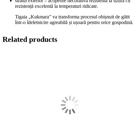
stratul exterior – acoperire decorativă rezistentă la uzură cu
rezistență excelentă la temperaturi ridicate.
Tigaia „Kukmara” va transforma procesul obișnuit de gătit
într-o îdeletnicire agreabilă și ușoară pentru orice gospodină.
Related products