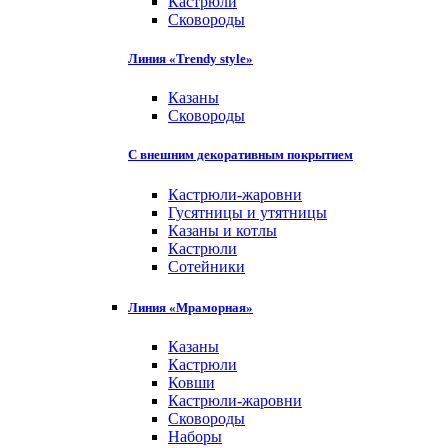
Кастрюли
Сковороды
Линия «Trendy style»
Казаны
Сковороды
С внешним декоративным покрытием
Кастрюли-жаровни
Гусятницы и утятницы
Казаны и котлы
Кастрюли
Сотейники
Линия «Мраморная»
Казаны
Кастрюли
Ковши
Кастрюли-жаровни
Сковороды
Наборы