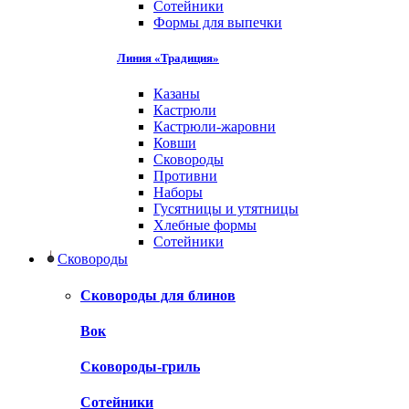
Сотейники
Формы для выпечки
Линия «Традиция»
Казаны
Кастрюли
Кастрюли-жаровни
Ковши
Сковороды
Противни
Наборы
Гусятницы и утятницы
Хлебные формы
Сотейники
Сковороды
Сковороды для блинов
Вок
Сковороды-гриль
Сотейники