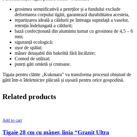
grosimea semnificativă a pereților și a fundului exclude
deformarea corpului tigăii, garantează durabilitatea acesteia,
repartizarea ideală a căldurii pe întreaga suprafață a vaselor,
retenția îndelungată a căldurii;
bază confecționată din aluminiu turnat cu grosimea de 4,5 – 6
mm;
siguranță ecologică;
ușor de spălat;
mâner detașabil din bakelită fără încălzire;
Comod de utilizat;
puteți găti omletă și crutoane.
Tigaia pentru clătite „Kukmara” va transforma procesul obișnuit de
gătit într-o îdeletnicire plăcută și ușoară pentru orice gospodină.
Related products
Add to cart
Tigaie 28 cm cu mâner, linia “Granit Ultra