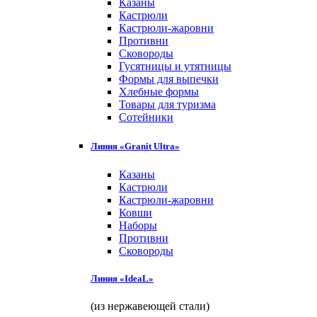
Казаны
Кастрюли
Кастрюли-жаровни
Противни
Сковороды
Гусятницы и утятницы
Формы для выпечки
Хлебные формы
Товары для туризма
Сотейники
Линия «Granit Ultra»
Казаны
Кастрюли
Кастрюли-жаровни
Ковши
Наборы
Противни
Сковороды
Линия «IdeaL»
(из нержавеющей стали)