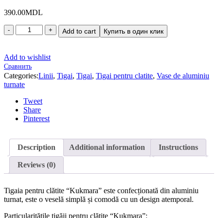
390.00
MDL
Add to cart
Купить в один клик
Add to wishlist
Сравнить
Categories:
Linii
,
Tigai
,
Tigai
,
Tigai pentru clatite
,
Vase de aluminiu
turnate
Tweet
Share
Pinterest
Description
Additional information
Instructions
Reviews (0)
Tigaia pentru clătite “Kukmara” este confecționată din aluminiu
turnat, este o veselă simplă și comodă cu un design atemporal.
Particularitățile tigăii pentru clătite “Kukmara”: