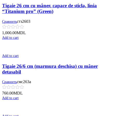
Tigaie 26 cm cu mâner, сapace de sticla, linia
“Titanium pro” (Green)
стз2603
Сравнить
1,000.00
MDL
Add to cart
Add to cart
Tigaie 26/6 cm (marmura deschisa) cu mâner
detasabil
смс263а
Сравнить
760.00
MDL
Add to cart