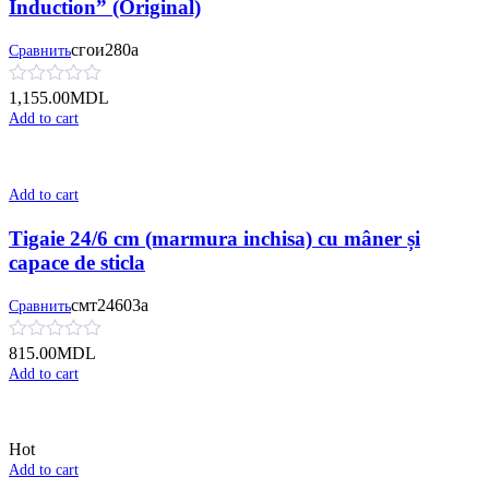
Induction” (Original)
сгои280а
Сравнить
1,155.00
MDL
Add to cart
Add to cart
Tigaie 24/6 cm (marmura inchisa) cu mâner și
сapace de sticla
смт24603а
Сравнить
815.00
MDL
Add to cart
Hot
Add to cart