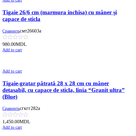
Add to cart
Tigaie 26/6 cm (marmura inchisa) cu mâner și
сapace de sticla
смт26603а
Сравнить
980.00
MDL
Add to cart
Add to cart
Tigaie-gratar pătrată 28 x 28 cm cu mâner
detasabil, cu сapace de sticla, linia “Granit ultra”
(Blue)
сгкгг282а
Сравнить
1,450.00
MDL
Add to cart