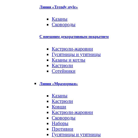
Линия «Trendy style»
Казаны
Сковороды
С внешним декоративным покрытием
Кастрюли-жаровни
Гусятницы и утятницы
Казаны и котлы
Кастрюли
Сотейники
Линия «Мраморная»
Казаны
Кастрюли
Ковши
Кастрюли-жаровни
Сковороды
Наборы
Противни
Гусятницы и утятницы