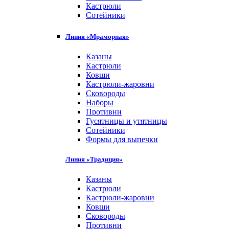
Кастрюли
Сотейники
Линия «Мраморная»
Казаны
Кастрюли
Ковши
Кастрюли-жаровни
Сковороды
Наборы
Противни
Гусятницы и утятницы
Сотейники
Формы для выпечки
Линия «Традиция»
Казаны
Кастрюли
Кастрюли-жаровни
Ковши
Сковороды
Противни