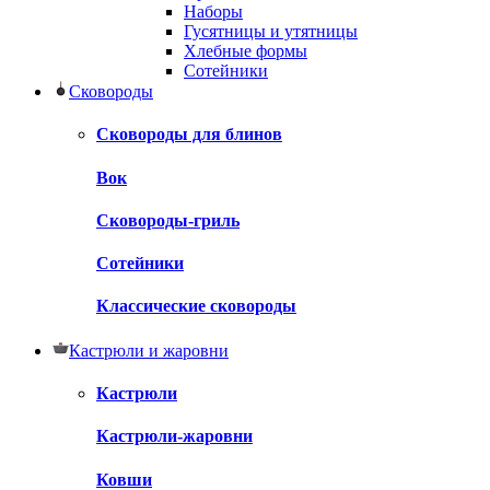
Наборы
Гусятницы и утятницы
Хлебные формы
Сотейники
Сковороды
Сковороды для блинов
Вок
Сковороды-гриль
Сотейники
Классические сковороды
Кастрюли и жаровни
Кастрюли
Кастрюли-жаровни
Ковши