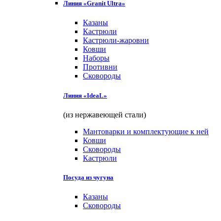
Линия «Granit Ultra»
Казаны
Кастрюли
Кастрюли-жаровни
Ковши
Наборы
Противни
Сковороды
Линия «IdeaL»
(из нержавеющей стали)
Мантоварки и комплектующие к ней
Ковши
Сковороды
Кастрюли
Посуда из чугуна
Казаны
Сковороды