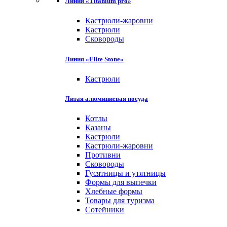
Линия «Titanium pro»
Кастрюли-жаровни
Кастрюли
Сковороды
Линия «Elite Stone»
Кастрюли
Литая алюминиевая посуда
Котлы
Казаны
Кастрюли
Кастрюли-жаровни
Противни
Сковороды
Гусятницы и утятницы
Формы для выпечки
Хлебные формы
Товары для туризма
Сотейники