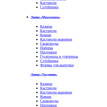
Кастрюли
Сотейники
Линия «Мраморная»
Казаны
Кастрюли
Ковши
Кастрюли-жаровни
Сковороды
Наборы
Противни
Гусятницы и утятницы
Сотейники
Формы для выпечки
Линия «Традиция»
Казаны
Кастрюли
Кастрюли-жаровни
Ковши
Сковороды
Противни