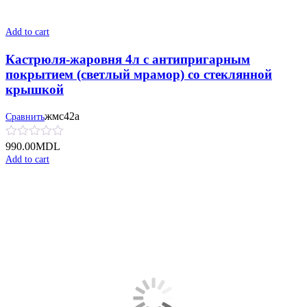
Add to cart
Кастрюля-жаровня 4л с антипригарным
покрытием (светлый мрамор) со стеклянной
крышкой
жмс42а
Сравнить
990.00
MDL
Add to cart