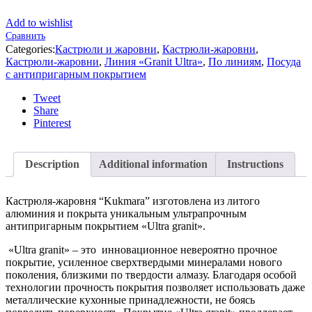
Add to wishlist
Сравнить
Categories:
Кастрюли и жаровни
,
Кастрюли-жаровни
,
Кастрюли-жаровни
,
Линия «Granit Ultra»
,
По линиям
,
Посуда
с антипригарным покрытием
Tweet
Share
Pinterest
Description
Additional information
Instructions
Кастрюля-жаровня “Kukmara” изготовлена из литого
алюминия и покрыта уникальным ультрапрочным
антипригарным покрытием «Ultra granit».
«Ultra granit» – это инновационное невероятно прочное
покрытие, усиленное сверхтвердыми минералами нового
поколения, близкими по твердости алмазу. Благодаря особой
технологии прочность покрытия позволяет использовать даже
металлические кухонные принадлежности, не боясь