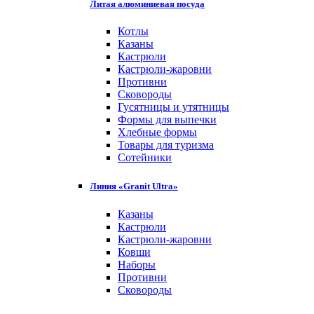
Литая алюминиевая посуда
Котлы
Казаны
Кастрюли
Кастрюли-жаровни
Противни
Сковороды
Гусятницы и утятницы
Формы для выпечки
Хлебные формы
Товары для туризма
Сотейники
Линия «Granit Ultra»
Казаны
Кастрюли
Кастрюли-жаровни
Ковши
Наборы
Противни
Сковороды