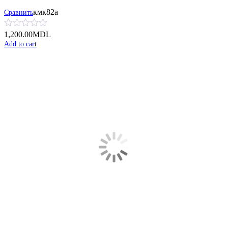
кмк82а
Сравнить
1,200.00
MDL
Add to cart