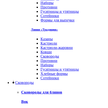
Наборы
Противни
Гусятницы и утятницы
Сотейники
Формы для выпечки
Линия «Традиция»
Казаны
Кастрюли
Кастрюли-жаровни
Ковши
Сковороды
Противни
Наборы
Гусятницы и утятницы
Хлебные формы
Сотейники
Сковороды
Сковороды для блинов
Вок