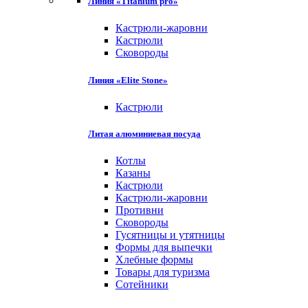
Линия «Titanium pro»
Кастрюли-жаровни
Кастрюли
Сковороды
Линия «Elite Stone»
Кастрюли
Литая алюминиевая посуда
Котлы
Казаны
Кастрюли
Кастрюли-жаровни
Противни
Сковороды
Гусятницы и утятницы
Формы для выпечки
Хлебные формы
Товары для туризма
Сотейники