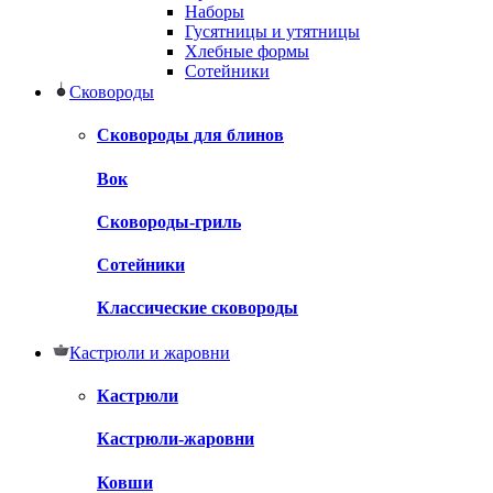
Наборы
Гусятницы и утятницы
Хлебные формы
Сотейники
Сковороды
Сковороды для блинов
Вок
Сковороды-гриль
Сотейники
Классические сковороды
Кастрюли и жаровни
Кастрюли
Кастрюли-жаровни
Ковши