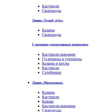
Кастрюли
Сковороды
Линия «Trendy style»
Казаны
Сковороды
С внешним декоративным покрытием
Кастрюли-жаровни
Гусятницы и утятницы
Казаны и котлы
Кастрюли
Сотейники
Линия «Мраморная»
Казаны
Кастрюли
Ковши
Кастрюли-жаровни
Сковороды