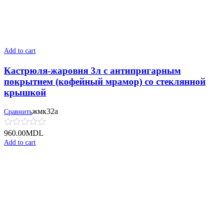
Add to cart
Кастрюля-жаровня 3л с антипригарным
покрытием (кофейный мрамор) со стеклянной
крышкой
жмк32а
Сравнить
960.00
MDL
Add to cart