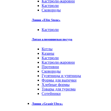
Кастрюли-жаровни
Кастрюли
Сковороды
Линия «Elite Stone»
Кастрюли
Литая алюминиевая посуда
Котлы
Казаны
Кастрюли
Кастрюли-жаровни
Противни
Сковороды
Гусятницы и утятницы
Формы для выпечки
Хлебные формы
Товары для туризма
Сотейники
Линия «Granit Ultra»