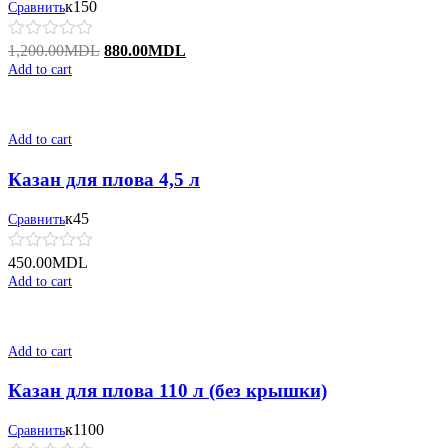
к150
Сравнить
Original
Current
1,200.00
MDL
880.00
MDL
price
price
Add to cart
was:
is:
1,200.00MDL.
880.00MDL.
Add to cart
Казан для плова 4,5 л
к45
Сравнить
450.00
MDL
Add to cart
Add to cart
Казан для плова 110 л (без крышки)
к1100
Сравнить