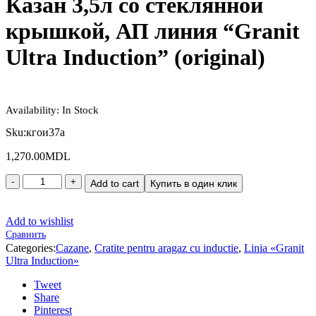
Казан 3,5л со стеклянной
крышкой, АП линия “Granit
Ultra Induction” (original)
Availability:
In Stock
Sku:
кгои37а
1,270.00
MDL
Add to cart
Купить в один клик
Add to wishlist
Сравнить
Categories:
Cazane
,
Cratite pentru aragaz cu inductie
,
Linia «Granit
Ultra Induction»
Tweet
Share
Pinterest