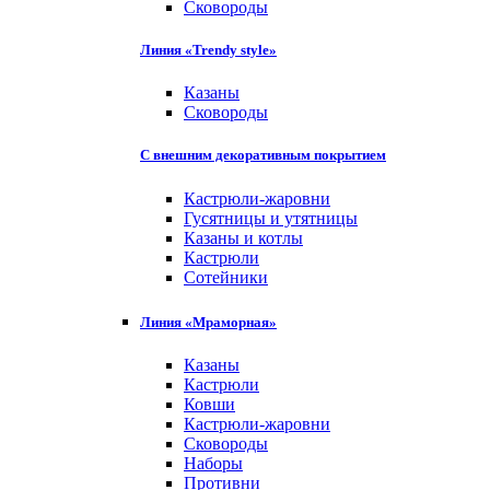
Сковороды
Линия «Trendy style»
Казаны
Сковороды
С внешним декоративным покрытием
Кастрюли-жаровни
Гусятницы и утятницы
Казаны и котлы
Кастрюли
Сотейники
Линия «Мраморная»
Казаны
Кастрюли
Ковши
Кастрюли-жаровни
Сковороды
Наборы
Противни