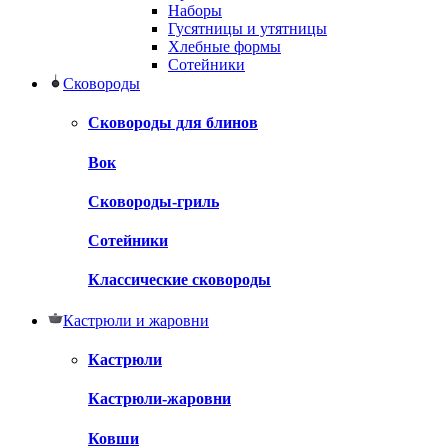
Наборы
Гусятницы и утятницы
Хлебные формы
Сотейники
Сковороды
Сковороды для блинов
Вок
Сковороды-гриль
Сотейники
Классические сковороды
Кастрюли и жаровни
Кастрюли
Кастрюли-жаровни
Ковши