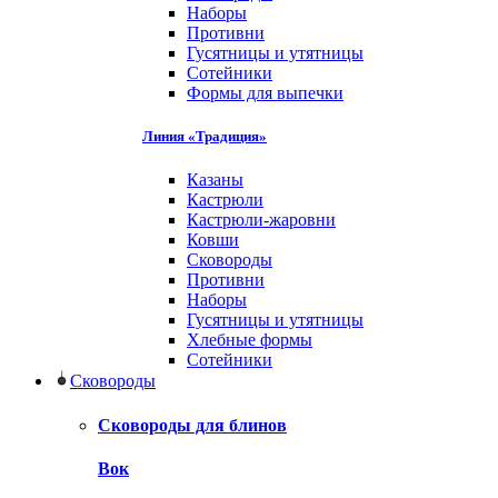
Наборы
Противни
Гусятницы и утятницы
Сотейники
Формы для выпечки
Линия «Традиция»
Казаны
Кастрюли
Кастрюли-жаровни
Ковши
Сковороды
Противни
Наборы
Гусятницы и утятницы
Хлебные формы
Сотейники
Сковороды
Сковороды для блинов
Вок