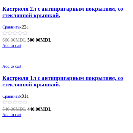
Кастрюля 2л с антипригарным покрытием, со
стеклянной крышкой.
к22а
Сравнить
Original
Current
660.00
MDL
500.00
MDL
price
price
Add to cart
was:
is:
660.00MDL.
500.00MDL.
Add to cart
Кастрюля 1л с антипригарным покрытием, со
стеклянной крышкой.
к01а
Сравнить
Original
Current
540.00
MDL
440.00
MDL
price
price
Add to cart
was:
is:
540.00MDL.
440.00MDL.