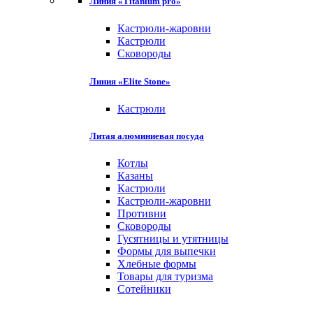
Линия «Titanium pro»
Кастрюли-жаровни
Кастрюли
Сковороды
Линия «Elite Stone»
Кастрюли
Литая алюминиевая посуда
Котлы
Казаны
Кастрюли
Кастрюли-жаровни
Противни
Сковороды
Гусятницы и утятницы
Формы для выпечки
Хлебные формы
Товары для туризма
Сотейники