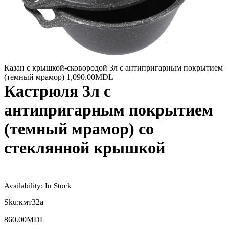
Казан с крышкой-сковородой 3л с антипригарным покрытием
(темный мрамор)
1,090.00
MDL
Кастрюля 3л с
антипригарным покрытием
(темный мрамор) со
стеклянной крышкой
Availability:
In Stock
Sku:
кмт32а
860.00
MDL