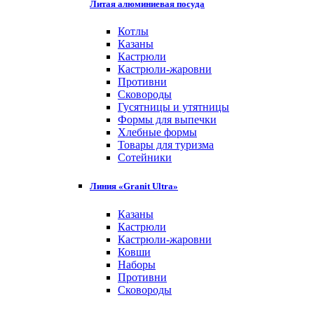
Литая алюминиевая посуда
Котлы
Казаны
Кастрюли
Кастрюли-жаровни
Противни
Сковороды
Гусятницы и утятницы
Формы для выпечки
Хлебные формы
Товары для туризма
Сотейники
Линия «Granit Ultra»
Казаны
Кастрюли
Кастрюли-жаровни
Ковши
Наборы
Противни
Сковороды