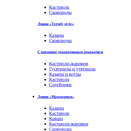
Кастрюли
Сковороды
Линия «Trendy style»
Казаны
Сковороды
С внешним декоративным покрытием
Кастрюли-жаровни
Гусятницы и утятницы
Казаны и котлы
Кастрюли
Сотейники
Линия «Мраморная»
Казаны
Кастрюли
Ковши
Кастрюли-жаровни
Сковороды