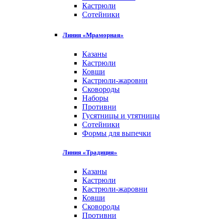
Кастрюли
Сотейники
Линия «Мраморная»
Казаны
Кастрюли
Ковши
Кастрюли-жаровни
Сковороды
Наборы
Противни
Гусятницы и утятницы
Сотейники
Формы для выпечки
Линия «Традиция»
Казаны
Кастрюли
Кастрюли-жаровни
Ковши
Сковороды
Противни