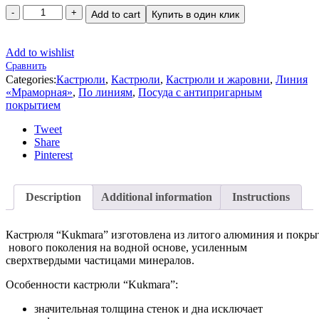
Add to cart
Купить в один клик
Add to wishlist
Сравнить
Categories:
Кастрюли
,
Кастрюли
,
Кастрюли и жаровни
,
Линия
«Мраморная»
,
По линиям
,
Посуда с антипригарным
покрытием
Tweet
Share
Pinterest
Description
Additional information
Instructions
Кастрюля “Kukmara” изготовлена из литого алюминия и пок
нового поколения на водной основе, усиленным
сверхтвердыми частицами минералов.
Особенности кастрюли “Kukmara”:
значительная толщина стенок и дна исключает