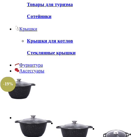
Товары для туризма
Сотейники
Крышки
Крышки для котлов
Стеклянные крышки
Фурнитура
Аксессуары
-24%
-19%