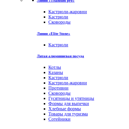
Линия «Titanium pro»
Кастрюли-жаровни
Кастрюли
Сковороды
Линия «Elite Stone»
Кастрюли
Литая алюминиевая посуда
Котлы
Казаны
Кастрюли
Кастрюли-жаровни
Противни
Сковороды
Гусятницы и утятницы
Формы для выпечки
Хлебные формы
Товары для туризма
Сотейники