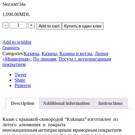
Sku:
кмт34а
1,090.00
MDL
Add to cart
Купить в один клик
Add to wishlist
Сравнить
Categories:
Казаны
,
Казаны
,
Казаны и котлы
,
Линия
«Мраморная»
,
По линиям
,
Посуда с антипригарным
покрытием
Tweet
Share
Pinterest
Description
Additional information
Instructions
Казан с крышкой-сковородой “Kukmara” изготовлен из
литого алюминия и покрыта
инновационным антипригарным мраморным покрытием