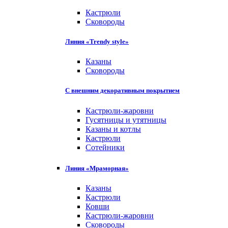
Кастрюли
Сковороды
Линия «Trendy style»
Казаны
Сковороды
С внешним декоративным покрытием
Кастрюли-жаровни
Гусятницы и утятницы
Казаны и котлы
Кастрюли
Сотейники
Линия «Мраморная»
Казаны
Кастрюли
Ковши
Кастрюли-жаровни
Сковороды