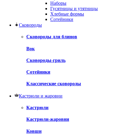
Наборы
Гусятницы и утятницы
Хлебные формы
Сотейники
Сковороды
Сковороды для блинов
Вок
Сковороды-гриль
Сотейники
Классические сковороды
Кастрюли и жаровни
Кастрюли
Кастрюли-жаровни
Ковши