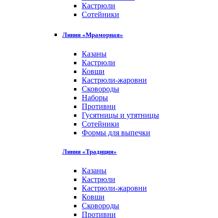
Кастрюли
Сотейники
Линия «Мраморная»
Казаны
Кастрюли
Ковши
Кастрюли-жаровни
Сковороды
Наборы
Противни
Гусятницы и утятницы
Сотейники
Формы для выпечки
Линия «Традиция»
Казаны
Кастрюли
Кастрюли-жаровни
Ковши
Сковороды
Противни