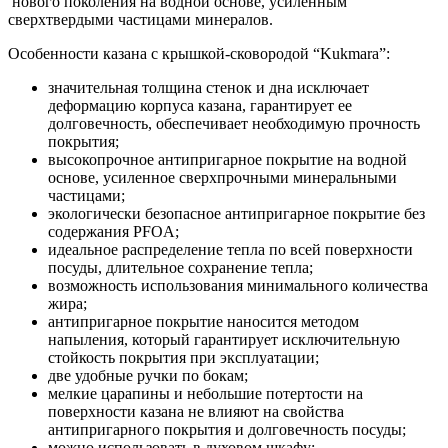
нового поколения на водной основе, усиленным
сверхтвердыми частицами минералов.
Особенности казана с крышкой-сковородой “Kukmara”:
значительная толщина стенок и дна исключает
деформацию корпуса казана, гарантирует ее
долговечность, обеспечивает необходимую прочность
покрытия;
высокопрочное антипригарное покрытие на водной
основе, усиленное сверхпрочными минеральными
частицами;
экологически безопасное антипригарное покрытие без
содержания PFOA;
идеальное распределение тепла по всей поверхности
посуды, длительное сохранение тепла;
возможность использования минимального количества
жира;
антипригарное покрытие наносится методом
напыления, который гарантирует исключительную
стойкость покрытия при эксплуатации;
две удобные ручки по бокам;
мелкие царапины и небольшие потертости на
поверхности казана не влияют на свойства
антипригарного покрытия и долговечность посуды;
можно использовать в духовом шкафу;