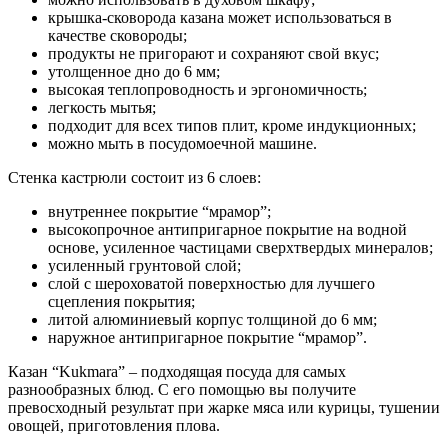
крышка-сковорода казана может использоваться в
качестве сковороды;
продукты не пригорают и сохраняют свой вкус;
утолщенное дно до 6 мм;
высокая теплопроводность и эргономичность;
легкость мытья;
подходит для всех типов плит, кроме индукционных;
можно мыть в посудомоечной машине.
Стенка кастрюли состоит из 6 слоев:
внутреннее покрытие “мрамор”;
высокопрочное антипригарное покрытие на водной
основе, усиленное частицами сверхтвердых минералов;
усиленный грунтовой слой;
слой с шероховатой поверхностью для лучшего
сцепления покрытия;
литой алюминиевый корпус толщиной до 6 мм;
наружное антипригарное покрытие “мрамор”.
Казан “Kukmara” – подходящая посуда для самых
разнообразных блюд. С его помощью вы получите
превосходный результат при жарке мяса или курицы, тушении
овощей, приготовления плова.