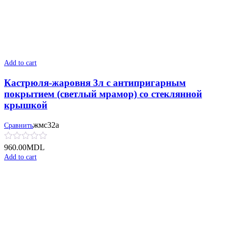
Add to cart
Кастрюля-жаровня 3л с антипригарным
покрытием (светлый мрамор) со стеклянной
крышкой
жмс32а
Сравнить
960.00
MDL
Add to cart