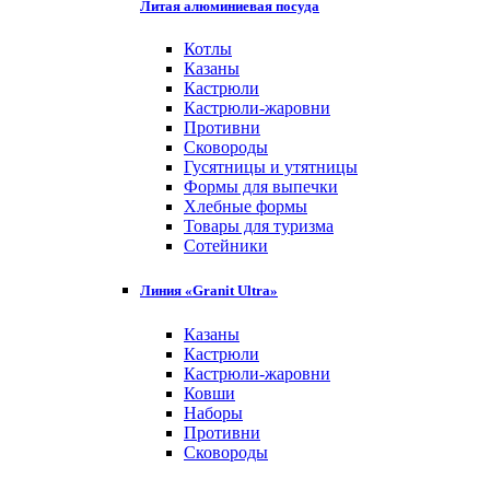
Литая алюминиевая посуда
Котлы
Казаны
Кастрюли
Кастрюли-жаровни
Противни
Сковороды
Гусятницы и утятницы
Формы для выпечки
Хлебные формы
Товары для туризма
Сотейники
Линия «Granit Ultra»
Казаны
Кастрюли
Кастрюли-жаровни
Ковши
Наборы
Противни
Сковороды