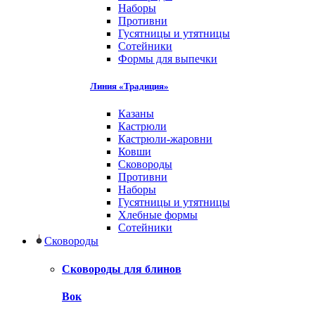
Наборы
Противни
Гусятницы и утятницы
Сотейники
Формы для выпечки
Линия «Традиция»
Казаны
Кастрюли
Кастрюли-жаровни
Ковши
Сковороды
Противни
Наборы
Гусятницы и утятницы
Хлебные формы
Сотейники
Сковороды
Сковороды для блинов
Вок