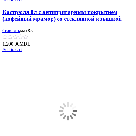
Кастрюля 8л с антипригарным покрытием
(кофейный мрамор) со стеклянной крышкой
кмк82а
Сравнить
1,200.00
MDL
Add to cart