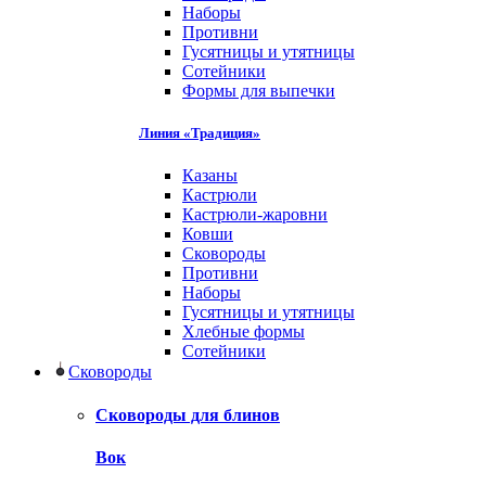
Наборы
Противни
Гусятницы и утятницы
Сотейники
Формы для выпечки
Линия «Традиция»
Казаны
Кастрюли
Кастрюли-жаровни
Ковши
Сковороды
Противни
Наборы
Гусятницы и утятницы
Хлебные формы
Сотейники
Сковороды
Сковороды для блинов
Вок