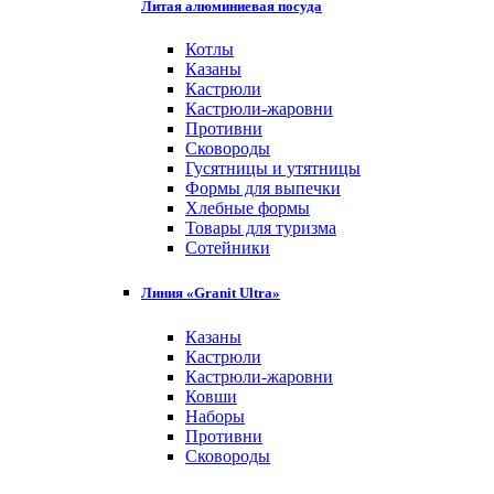
Литая алюминиевая посуда
Котлы
Казаны
Кастрюли
Кастрюли-жаровни
Противни
Сковороды
Гусятницы и утятницы
Формы для выпечки
Хлебные формы
Товары для туризма
Сотейники
Линия «Granit Ultra»
Казаны
Кастрюли
Кастрюли-жаровни
Ковши
Наборы
Противни
Сковороды