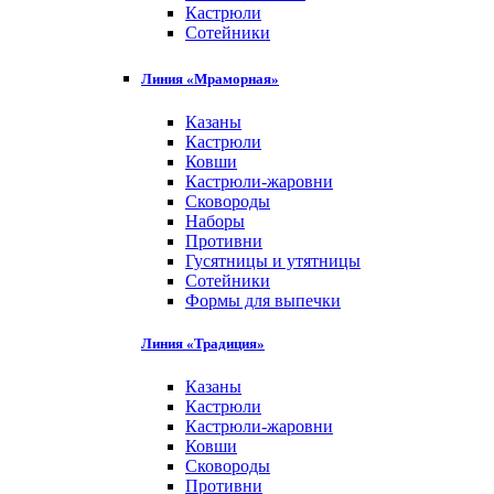
Кастрюли
Сотейники
Линия «Мраморная»
Казаны
Кастрюли
Ковши
Кастрюли-жаровни
Сковороды
Наборы
Противни
Гусятницы и утятницы
Сотейники
Формы для выпечки
Линия «Традиция»
Казаны
Кастрюли
Кастрюли-жаровни
Ковши
Сковороды
Противни