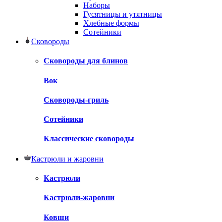
Наборы
Гусятницы и утятницы
Хлебные формы
Сотейники
Сковороды
Сковороды для блинов
Вок
Сковороды-гриль
Сотейники
Классические сковороды
Кастрюли и жаровни
Кастрюли
Кастрюли-жаровни
Ковши