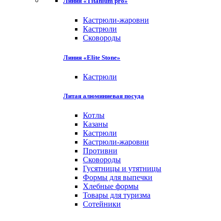
Линия «Titanium pro»
Кастрюли-жаровни
Кастрюли
Сковороды
Линия «Elite Stone»
Кастрюли
Литая алюминиевая посуда
Котлы
Казаны
Кастрюли
Кастрюли-жаровни
Противни
Сковороды
Гусятницы и утятницы
Формы для выпечки
Хлебные формы
Товары для туризма
Сотейники