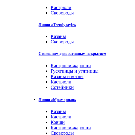
Кастрюли
Сковороды
Линия «Trendy style»
Казаны
Сковороды
С внешним декоративным покрытием
Кастрюли-жаровни
Гусятницы и утятницы
Казаны и котлы
Кастрюли
Сотейники
Линия «Мраморная»
Казаны
Кастрюли
Ковши
Кастрюли-жаровни
Сковороды