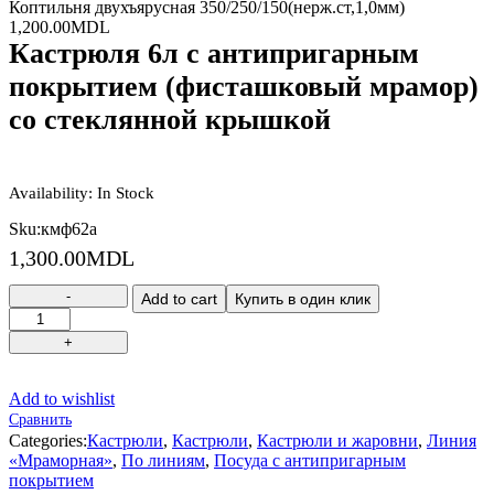
Коптильня двухъярусная 350/250/150(нерж.ст,1,0мм)
1,200.00
MDL
Кастрюля 6л с антипригарным
покрытием (фисташковый мрамор)
со стеклянной крышкой
Availability:
In Stock
Sku:
кмф62а
1,300.00
MDL
Add to cart
Купить в один клик
Add to wishlist
Сравнить
Categories:
Кастрюли
,
Кастрюли
,
Кастрюли и жаровни
,
Линия
«Мраморная»
,
По линиям
,
Посуда с антипригарным
покрытием