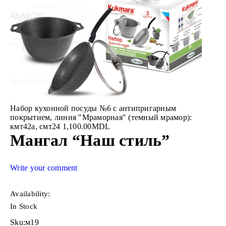
Набор кухонной посуды №6 с антипригарным
покрытием, линия "Мраморная" (темный мрамор):
кмт42а, смт24
1,100.00
MDL
Мангал “Наш стиль”
Write your comment
Availability:
In Stock
Sku:
м19