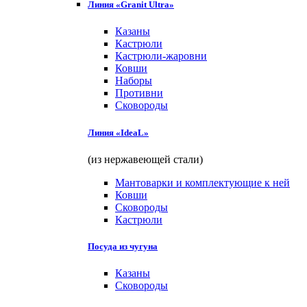
Линия «Granit Ultra»
Казаны
Кастрюли
Кастрюли-жаровни
Ковши
Наборы
Противни
Сковороды
Линия «IdeaL»
(из нержавеющей стали)
Мантоварки и комплектующие к ней
Ковши
Сковороды
Кастрюли
Посуда из чугуна
Казаны
Сковороды