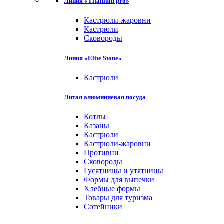
Линия «Titanium pro»
Кастрюли-жаровни
Кастрюли
Сковороды
Линия «Elite Stone»
Кастрюли
Литая алюминиевая посуда
Котлы
Казаны
Кастрюли
Кастрюли-жаровни
Противни
Сковороды
Гусятницы и утятницы
Формы для выпечки
Хлебные формы
Товары для туризма
Сотейники