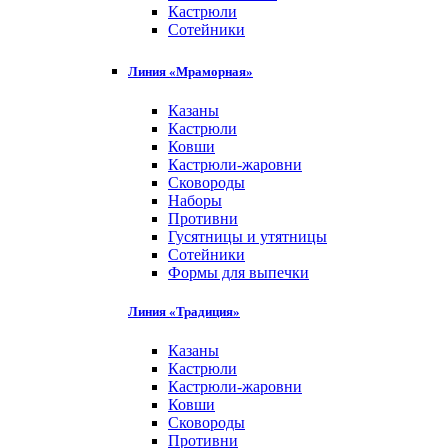
Кастрюли
Сотейники
Линия «Мраморная»
Казаны
Кастрюли
Ковши
Кастрюли-жаровни
Сковороды
Наборы
Противни
Гусятницы и утятницы
Сотейники
Формы для выпечки
Линия «Традиция»
Казаны
Кастрюли
Кастрюли-жаровни
Ковши
Сковороды
Противни