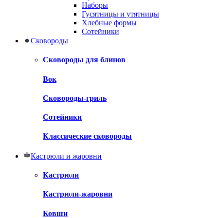
Наборы
Гусятницы и утятницы
Хлебные формы
Сотейники
Сковороды
Сковороды для блинов
Вок
Сковороды-гриль
Сотейники
Классические сковороды
Кастрюли и жаровни
Кастрюли
Кастрюли-жаровни
Ковши