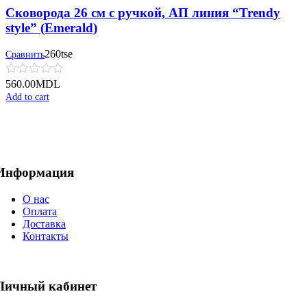
Сковорода 26 см с ручкой, АП линия “Trendy
style” (Emerald)
260tse
Сравнить
560.00
MDL
Add to cart
Информация
О нас
Оплата
Доставка
Контакты
Личный кабинет