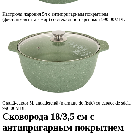
Кастрюля-жаровня 5л с антипригарным покрытием
(фисташковый мрамор) со стеклянной крышкой
990.00
MDL
Cratiță-cuptor 5L antiaderentă (marmura de fistic) cu сapace de sticla
990.00
MDL
Сковорода 18/3,5 см с
антипригарным покрытием