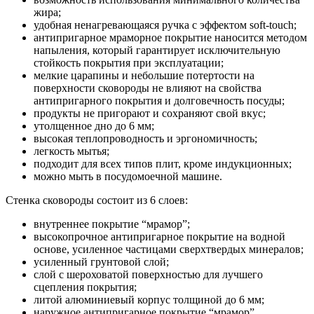
жира;
удобная ненагревающаяся ручка с эффектом soft-touch;
антипригарное мраморное покрытие наносится методом
напыления, который гарантирует исключительную
стойкость покрытия при эксплуатации;
мелкие царапины и небольшие потертости на
поверхности сковороды не влияют на свойства
антипригарного покрытия и долговечность посуды;
продукты не пригорают и сохраняют свой вкус;
утолщенное дно до 6 мм;
высокая теплопроводность и эргономичность;
легкость мытья;
подходит для всех типов плит, кроме индукционных;
можно мыть в посудомоечной машине.
Стенка сковороды состоит из 6 слоев:
внутреннее покрытие “мрамор”;
высокопрочное антипригарное покрытие на водной
основе, усиленное частицами сверхтвердых минералов;
усиленный грунтовой слой;
слой с шероховатой поверхностью для лучшего
сцепления покрытия;
литой алюминиевый корпус толщиной до 6 мм;
наружное антипригарное покрытие “мрамор”.