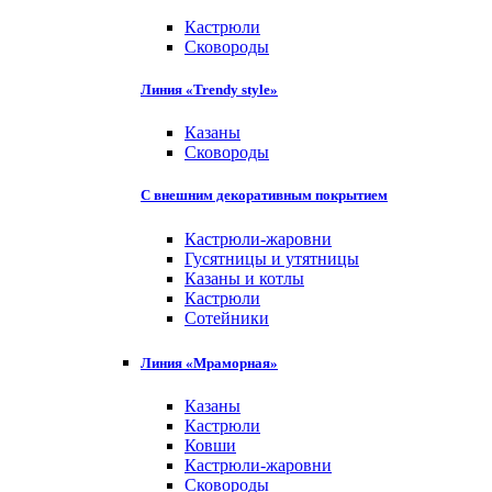
Кастрюли
Сковороды
Линия «Trendy style»
Казаны
Сковороды
С внешним декоративным покрытием
Кастрюли-жаровни
Гусятницы и утятницы
Казаны и котлы
Кастрюли
Сотейники
Линия «Мраморная»
Казаны
Кастрюли
Ковши
Кастрюли-жаровни
Сковороды