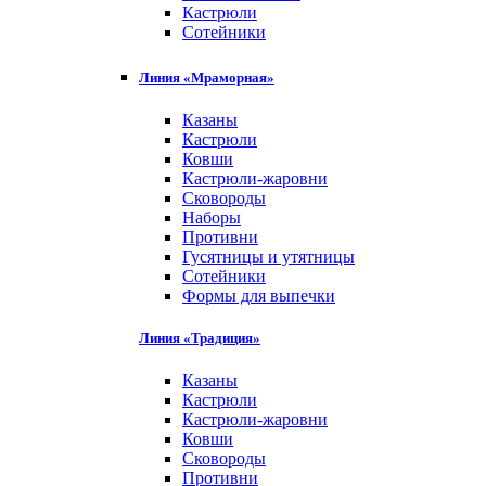
Кастрюли
Сотейники
Линия «Мраморная»
Казаны
Кастрюли
Ковши
Кастрюли-жаровни
Сковороды
Наборы
Противни
Гусятницы и утятницы
Сотейники
Формы для выпечки
Линия «Традиция»
Казаны
Кастрюли
Кастрюли-жаровни
Ковши
Сковороды
Противни