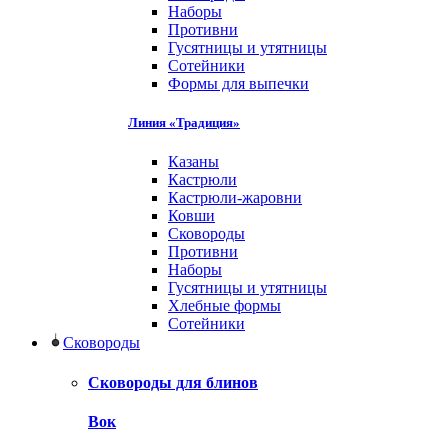
Наборы
Противни
Гусятницы и утятницы
Сотейники
Формы для выпечки
Линия «Традиция»
Казаны
Кастрюли
Кастрюли-жаровни
Ковши
Сковороды
Противни
Наборы
Гусятницы и утятницы
Хлебные формы
Сотейники
Сковороды
Сковороды для блинов
Вок