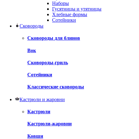
Наборы
Гусятницы и утятницы
Хлебные формы
Сотейники
Сковороды
Сковороды для блинов
Вок
Сковороды-гриль
Сотейники
Классические сковороды
Кастрюли и жаровни
Кастрюли
Кастрюли-жаровни
Ковши