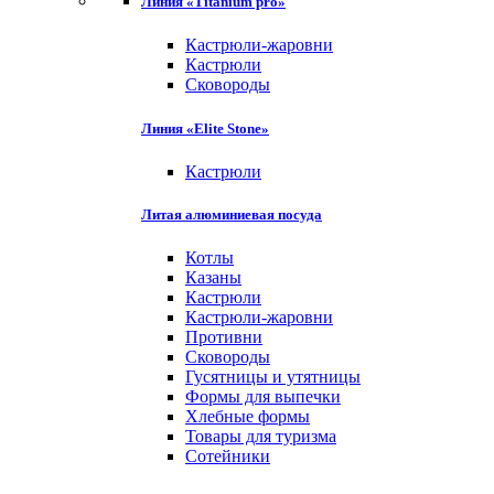
Линия «Titanium pro»
Кастрюли-жаровни
Кастрюли
Сковороды
Линия «Elite Stone»
Кастрюли
Литая алюминиевая посуда
Котлы
Казаны
Кастрюли
Кастрюли-жаровни
Противни
Сковороды
Гусятницы и утятницы
Формы для выпечки
Хлебные формы
Товары для туризма
Сотейники