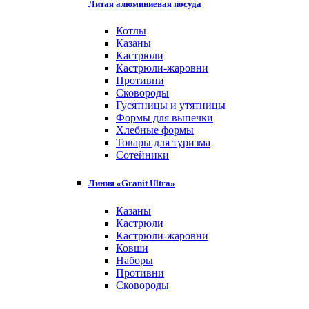
Литая алюминиевая посуда
Котлы
Казаны
Кастрюли
Кастрюли-жаровни
Противни
Сковороды
Гусятницы и утятницы
Формы для выпечки
Хлебные формы
Товары для туризма
Сотейники
Линия «Granit Ultra»
Казаны
Кастрюли
Кастрюли-жаровни
Ковши
Наборы
Противни
Сковороды