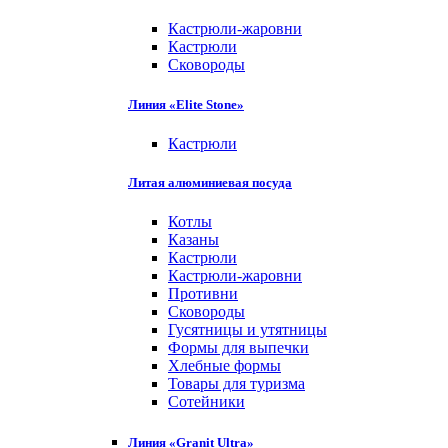
Кастрюли-жаровни
Кастрюли
Сковороды
Линия «Elite Stone»
Кастрюли
Литая алюминиевая посуда
Котлы
Казаны
Кастрюли
Кастрюли-жаровни
Противни
Сковороды
Гусятницы и утятницы
Формы для выпечки
Хлебные формы
Товары для туризма
Сотейники
Линия «Granit Ultra»