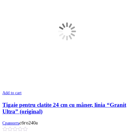
Add to cart
Tigaie pentru clatite 24 cm cu mâner, linia “Granit
Ultra” (original)
сбго240а
Сравнить