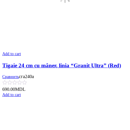
Add to cart
Tigaie 24 cm cu mâner, linia “Granit Ultra” (Red)
сга240а
Сравнить
690.00
MDL
Add to cart