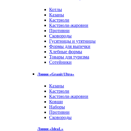
Котлы
Казаны
Кастрюли
Кастрюли-жаровни
Противни
Сковороды
Гусятницы и утятницы
Формы для выпечки
Хлебные формы
Товары для туризма
Сотейники
Линия «Granit Ultra»
Казаны
Кастрюли
Кастрюли-жаровни
Ковши
Наборы
Противни
Сковороды
Линия «IdeaL»