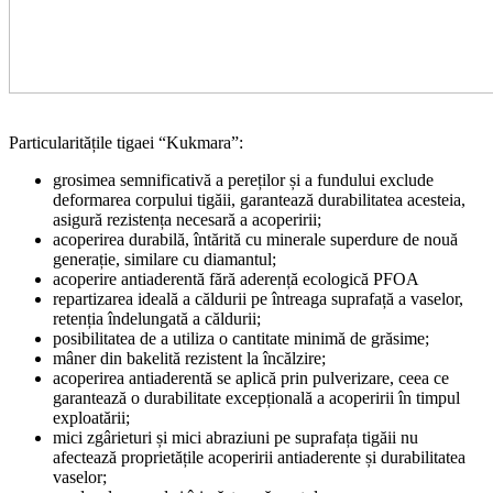
Particularitățile tigaei “Kukmara”:
grosimea semnificativă a pereților și a fundului exclude
deformarea corpului tigăii, garantează durabilitatea acesteia,
asigură rezistența necesară a acoperirii;
acoperirea durabilă, întărită cu minerale superdure de nouă
generație, similare cu diamantul;
acoperire antiaderentă fără aderență ecologică PFOA
repartizarea ideală a căldurii pe întreaga suprafață a vaselor,
retenția îndelungată a căldurii;
posibilitatea de a utiliza o cantitate minimă de grăsime;
mâner din bakelită rezistent la încălzire;
acoperirea antiaderentă se aplică prin pulverizare, ceea ce
garantează o durabilitate excepțională a acoperirii în timpul
exploatării;
mici zgârieturi și mici abraziuni pe suprafața tigăii nu
afectează proprietățile acoperirii antiaderente și durabilitatea
vaselor;