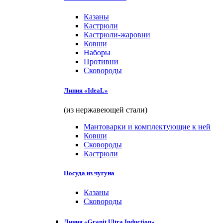
Казаны
Кастрюли
Кастрюли-жаровни
Ковши
Наборы
Противни
Сковороды
Линия «IdeaL»
(из нержавеющей стали)
Мантоварки и комплектующие к ней
Ковши
Сковороды
Кастрюли
Посуда из чугуна
Казаны
Сковороды
Линия «Granit Ultra Induction»