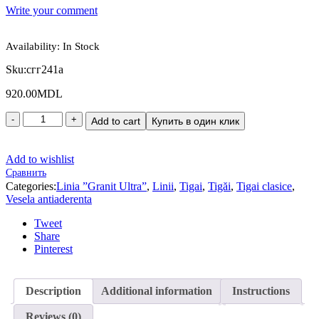
Write your comment
Availability:
In Stock
Sku:
сгг241а
920.00
MDL
Add to cart
Купить в один клик
Add to wishlist
Сравнить
Categories:
Linia ”Granit Ultra”
,
Linii
,
Tigai
,
Tigăi
,
Tigai clasice
,
Vesela antiaderenta
Tweet
Share
Pinterest
Description
Additional information
Instructions
Reviews (0)