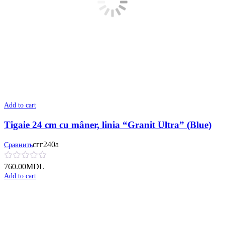
Add to cart
Tigaie 24 cm cu mâner, linia “Granit Ultra” (Blue)
сгг240а
Сравнить
760.00
MDL
Add to cart