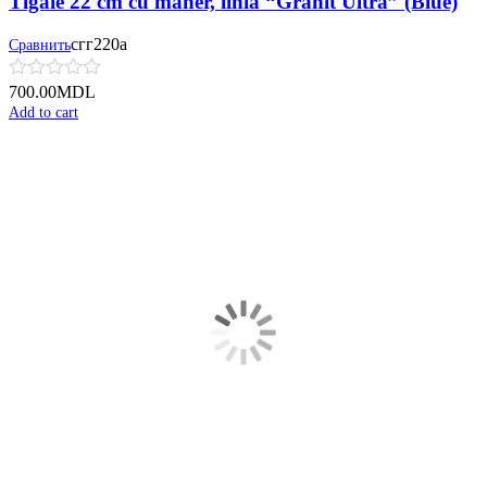
Tigaie 22 cm cu mâner, linia “Granit Ultra” (Blue)
сгг220а
Сравнить
700.00
MDL
Add to cart