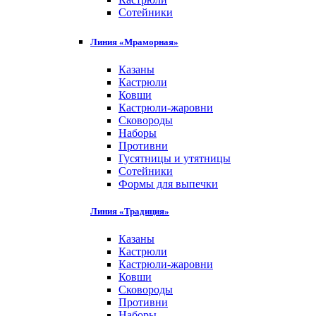
Сотейники
Линия «Мраморная»
Казаны
Кастрюли
Ковши
Кастрюли-жаровни
Сковороды
Наборы
Противни
Гусятницы и утятницы
Сотейники
Формы для выпечки
Линия «Традиция»
Казаны
Кастрюли
Кастрюли-жаровни
Ковши
Сковороды
Противни
Наборы