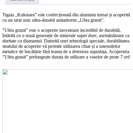
Tigaia „Kukmara” este confecționată din aluminiu turnat și acoperită
cu un strat unic ultra-durabil antiaderent „Ultra granit”.
”Ultra granit” este o acoperire inovatoare incredibil de durabilă,
întărită cu o nouă generație de minerale super dure, asemănătoare ca
duritate cu diamantul. Datorită unei tehnologii speciale, durabilitatea
stratului de acoperire vă permite utilizarea chiar și a ustensilelor
metalice de bucătărie fără teama de a deteriora suprafața. Acoperirea
”Ultra granit” prelungește durata de utilizare a vaselor de peste 7 ori!