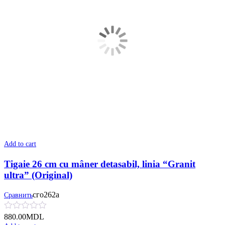
Add to cart
Tigaie 26 cm cu mâner detasabil, linia “Granit
ultra” (Original)
сго262а
Сравнить
880.00
MDL