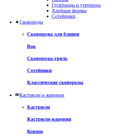
Гусятницы и утятницы
Хлебные формы
Сотейники
Сковороды
Сковороды для блинов
Вок
Сковороды-гриль
Сотейники
Классические сковороды
Кастрюли и жаровни
Кастрюли
Кастрюли-жаровни
Ковши