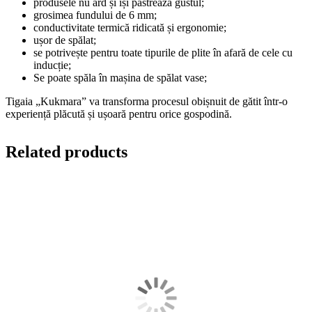
produsele nu ard și își păstrează gustul;
grosimea fundului de 6 mm;
conductivitate termică ridicată și ergonomie;
ușor de spălat;
se potrivește pentru toate tipurile de plite în afară de cele cu
inducție;
Se poate spăla în mașina de spălat vase;
Tigaia „Kukmara” va transforma procesul obișnuit de gătit într-o
experiență plăcută și ușoară pentru orice gospodină.
Related products