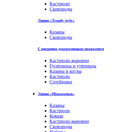
Кастрюли
Сковороды
Линия «Trendy style»
Казаны
Сковороды
С внешним декоративным покрытием
Кастрюли-жаровни
Гусятницы и утятницы
Казаны и котлы
Кастрюли
Сотейники
Линия «Мраморная»
Казаны
Кастрюли
Ковши
Кастрюли-жаровни
Сковороды
Наборы