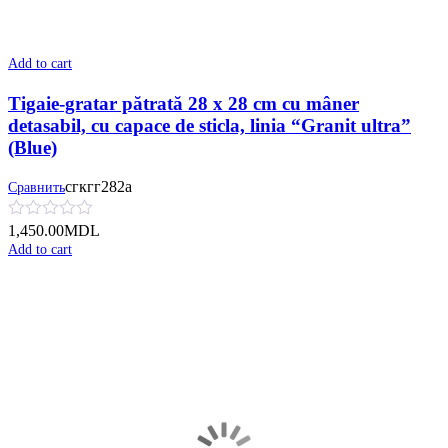
Add to cart
Tigaie-gratar pătrată 28 x 28 cm cu mâner
detasabil, cu сapace de sticla, linia “Granit ultra”
(Blue)
сгкгг282а
Сравнить
1,450.00
MDL
Add to cart