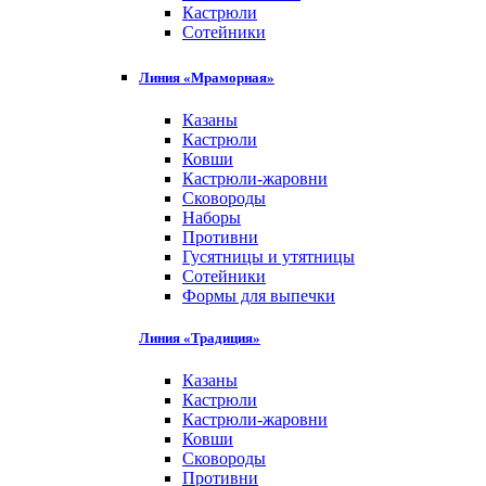
Кастрюли
Сотейники
Линия «Мраморная»
Казаны
Кастрюли
Ковши
Кастрюли-жаровни
Сковороды
Наборы
Противни
Гусятницы и утятницы
Сотейники
Формы для выпечки
Линия «Традиция»
Казаны
Кастрюли
Кастрюли-жаровни
Ковши
Сковороды
Противни