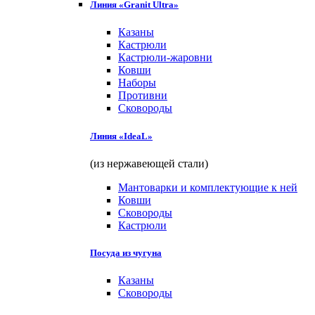
Линия «Granit Ultra»
Казаны
Кастрюли
Кастрюли-жаровни
Ковши
Наборы
Противни
Сковороды
Линия «IdeaL»
(из нержавеющей стали)
Мантоварки и комплектующие к ней
Ковши
Сковороды
Кастрюли
Посуда из чугуна
Казаны
Сковороды