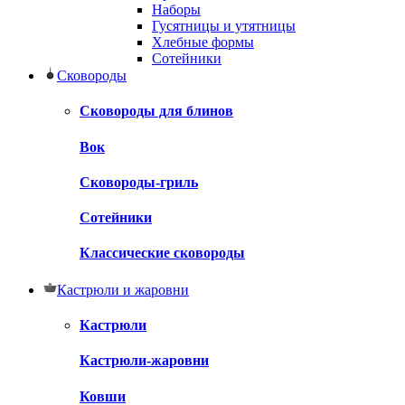
Наборы
Гусятницы и утятницы
Хлебные формы
Сотейники
Сковороды
Сковороды для блинов
Вок
Сковороды-гриль
Сотейники
Классические сковороды
Кастрюли и жаровни
Кастрюли
Кастрюли-жаровни
Ковши