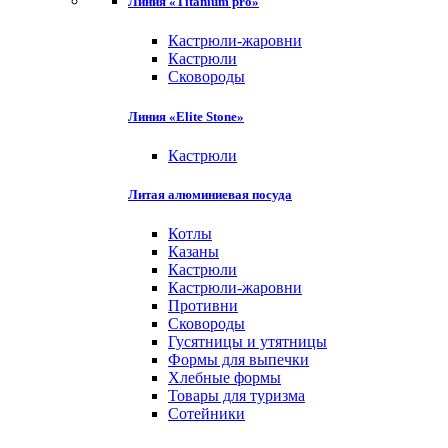
Линия «Titanium pro»
Кастрюли-жаровни
Кастрюли
Сковороды
Линия «Elite Stone»
Кастрюли
Литая алюминиевая посуда
Котлы
Казаны
Кастрюли
Кастрюли-жаровни
Противни
Сковороды
Гусятницы и утятницы
Формы для выпечки
Хлебные формы
Товары для туризма
Сотейники